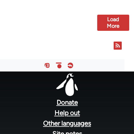
Load
More
Foote
men
Donate
Help out
Other languages
Site notes