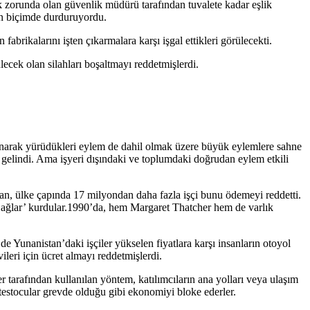
mek zorunda olan güvenlik müdürü tarafından tuvalete kadar eşlik
kin biçimde durduruyordu.
fabrikalarını işten çıkarmalara karşı işgal ettikleri görülecekti.
ecek olan silahları boşaltmayı reddetmişlerdi.
lanarak yürüdükleri eylem de dahil olmak üzere büyük eylemlere sahne
elindi. Ama işyeri dışındaki ve toplumdaki doğrudan eylem etkili
man, ülke çapında 17 milyondan daha fazla işçi bunu ödemeyi reddetti.
tı ağlar’ kurdular.1990’da, hem Margaret Thatcher hem de varlık
e Yunanistan’daki işçiler yükselen fiyatlara karşı insanların otoyol
leri için ücret almayı reddetmişlerdi.
r tarafından kullanılan yöntem, katılımcıların ana yolları veya ulaşım
otestocular grevde olduğu gibi ekonomiyi bloke ederler.