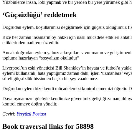
Yüzbinlerce insan, lobi yapmak ve bir yerden bir yere yürümek gibi hük
‘Güçsüzlüğü’ reddetmek
Doğrudan eylem, koşullarımızı değiştirmek için güçsüz olduğumuz fikri
Bize her zaman insanların oy hakkı için nasıl mücadele ettikleri anlatılı
ettiklerinden nadiren söz edilir.
Ancak doğrudan eylem yalnızca koşulları savunmanın ve geliştirmenin 
topluma hazırlayan “sosyalizm okuludur”
Liverpool’un eski yöneticisi Bill Shankley’in hayata ve futbol’a yaklaş
eylemi kullanarak, hata yaptığımız zaman dahi, işleri ‘uzmanlara’ vey
süreli güçsüzlük hissinden başka bir şey vaadetmez.
Doğrudan eylem bize kendi mücadelemizi kontrol etmemizi öğretir. Diğ
Dayanışmamızın gücüyle kendimize güvenimiz geliştiği zaman, dünyay
kontrol etmeye doğru yönelir.
Çeviri:
Yeryüzü Postası
Book traversal links for 58898