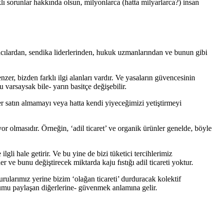
lı sorunlar hakkında olsun, milyonlarca (hatta milyarlarca?) insan
kacılardan, sendika liderlerinden, hukuk uzmanlarından ve bunun gibi
zer, bizden farklı ilgi alanları vardır. Ve yasaların güvencesinin
varsaysak bile- yarın basitçe değişebilir.
er satın almamayı veya hatta kendi yiyeceğimizi yetiştirmeyi
r olmasıdır. Örneğin, ‘adil ticaret’ ve organik ürünler genelde, böyle
li hale getirir. Ve bu yine de bizi tüketici tercihlerimiz
ve bunu değiştirecek miktarda kaju fıstığı adil ticareti yoktur.
urularımız yerine bizim ‘olağan ticareti’ durduracak kolektif
mu paylaşan diğerlerine- güvenmek anlamına gelir.