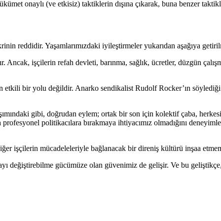
ümet onaylı (ve etkisiz) taktiklerin dışına çıkarak, buna benzer taktikle
nin reddidir. Yaşamlarımızdaki iyileştirmeler yukarıdan aşağıya getiri
r. Ancak, işçilerin refah devleti, barınma, sağlık, ücretler, düzgün çalış
etkili bir yolu değildir. Anarko sendikalist Rudolf Rocker’ın söylediğ
ımındaki gibi, doğrudan eylem; ortak bir son için kolektif çaba, herkesi
a profesyonel politikacılara bırakmaya ihtiyacımız olmadığını deneyimle 
er işçilerin mücadeleleriyle bağlanacak bir direniş kültürü inşaa etm
ı değiştirebilme gücümüze olan güvenimiz de gelişir. Ve bu geliştikç