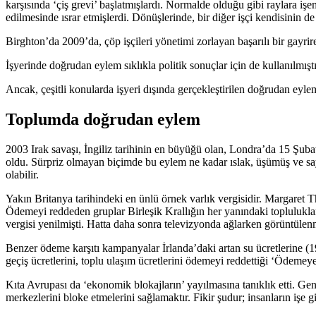
karşısında ‘çiş grevi’ başlatmışlardı. Normalde olduğu gibi raylara işe
edilmesinde ısrar etmişlerdi. Dönüşlerinde, bir diğer işçi kendisinin 
Birghton’da 2009’da, çöp işçileri yönetimi zorlayan başarılı bir gayrire
İşyerinde doğrudan eylem sıklıkla politik sonuçlar için de kullanılmış
Ancak, çeşitli konularda işyeri dışında gerçekleştirilen doğrudan eyl
Toplumda doğrudan eylem
2003 Irak savaşı, İngiliz tarihinin en büyüğü olan, Londra’da 15 Şub
oldu. Sürpriz olmayan biçimde bu eylem ne kadar ıslak, üşümüş ve sa
olabilir.
Yakın Britanya tarihindeki en ünlü örnek varlık vergisidir. Margaret
Ödemeyi reddeden gruplar Birleşik Krallığın her yanındaki topluluklar
vergisi yenilmişti. Hatta daha sonra televizyonda ağlarken görüntülenm
Benzer ödeme karşıtı kampanyalar İrlanda’daki artan su ücretlerine (19
geçiş ücretlerini, toplu ulaşım ücretlerini ödemeyi reddettiği ‘Ödemeye
Kıta Avrupası da ‘ekonomik blokajların’ yayılmasına tanıklık etti. Gene
merkezlerini bloke etmelerini sağlamaktır. Fikir şudur; insanların işe