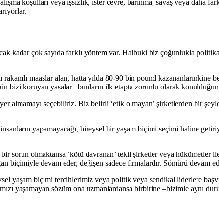
lışma koşulları veya işsizlik, ister çevre, barınma, savaş veya daha fark
rıyorlar.
yacak kadar çok sayıda farklı yöntem var. Halbuki biz çoğunlukla politi
tı rakamlı maaşlar alan, hatta yılda 80-90 bin pound kazananlarınkine ben
n bizi koruyan yasalar –bunların ilk etapta zorunlu olarak konulduğunu 
r almamayı seçebiliriz. Biz belirli ‘etik olmayan’ şirketlerden bir şeyl
sanların yapamayacağı, bireysel bir yaşam biçimi seçimi haline getiriyo
r sorun olmaktansa ‘kötü davranan’ tekil şirketler veya hükümetler ile ilg
an biçimiyle devam eder, değişen sadece firmalardır. Sömürü devam eder 
sel yaşam biçimi tercihlerimiz veya politik veya sendikal liderlere başv
mızı yaşamayan sözüm ona uzmanlardansa birbirine –bizimle aynı duru