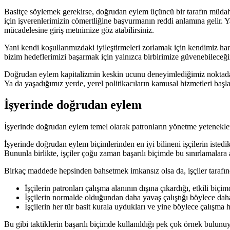
Basitçe söylemek gerekirse, doğrudan eylem üçüncü bir tarafın müdahal
için işverenlerimizin cömertliğine başvurmanın reddi anlamına gelir. Y
mücadelesine giriş metnimize göz atabilirsiniz.
Yani kendi koşullarımızdaki iyileştirmeleri zorlamak için kendimiz ha
bizim hedeflerimizi başarmak için yalnızca birbirimize güvenebileceğim
Doğrudan eylem kapitalizmin keskin ucunu deneyimlediğimiz noktada ke
Ya da yaşadığımız yerde, yerel politikacıların kamusal hizmetleri başl
İşyerinde doğrudan eylem
İşyerinde doğrudan eylem temel olarak patronların yönetme yetenekleri
İşyerinde doğrudan eylem biçimlerinden en iyi bilineni işçilerin istedik
Bununla birlikte, işçiler çoğu zaman başarılı biçimde bu sınırlamalara
Birkaç maddede hepsinden bahsetmek imkansız olsa da, işçiler tarafınd
İşçilerin patronları çalışma alanının dışına çıkardığı, etkili biç
İşçilerin normalde olduğundan daha yavaş çalıştığı böylece daha
İşçilerin her tür basit kurala uydukları ve yine böylece çalışma
Bu gibi taktiklerin başarılı biçimde kullanıldığı pek çok örnek bulun