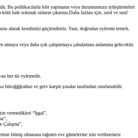
dir. Bu politikacılarla lobi yapmanın veya durumumuzu iyileştirmeleri
kötü hale sokmak onların çıkarına.Daha fazlası için, sınıf ve sınıf
ğunu alarak kendimizi güçlendiririz. Yani, doğrudan eylemin temeli,
en atmaya veya daha çok çalıştırmaya çabalaması anlamına gelecektir.
an her tür eylemedir.
 büroğğğratları ve grev karşıtı yasalar tarafından sınırlanabilir.
izin vermedikleri “İşgal”,
ma”,
re Çalışma”,
erinin bitmiş olmasına rağmen eve gitmelerine izin verilmemesi