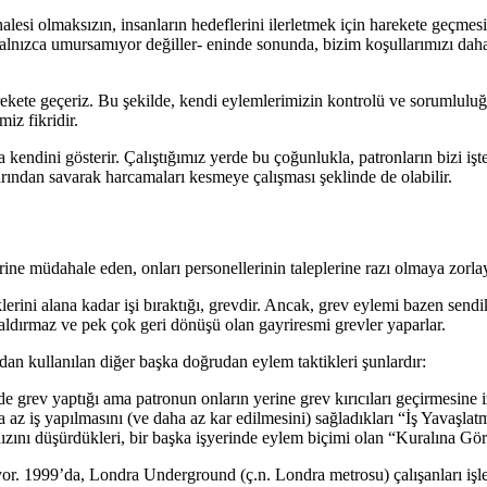
esi olmaksızın, insanların hedeflerini ilerletmek için harekete geçmesi
alnızca umursamıyor değiller- eninde sonunda, bizim koşullarımızı daha 
rekete geçeriz. Bu şekilde, kendi eylemlerimizin kontrolü ve sorumlulu
iz fikridir.
ndini gösterir. Çalıştığımız yerde bu çoğunlukla, patronların bizi işt
arından savarak harcamaları kesmeye çalışması şeklinde de olabilir.
ne müdahale eden, onları personellerinin taleplerine razı olmaya zorlay
lerini alana kadar işi bıraktığı, grevdir. Ancak, grev eylemi bazen sendika
 aldırmaz ve pek çok geri dönüşü olan gayriresmi grevler yaparlar.
an kullanılan diğer başka doğrudan eylem taktikleri şunlardır:
imde grev yaptığı ama patronun onların yerine grev kırıcıları geçirmesine 
 az iş yapılmasını (ve daha az kar edilmesini) sağladıkları “İş Yavaşlat
 hızını düşürdükleri, bir başka işyerinde eylem biçimi olan “Kuralına Gö
uyor. 1999’da, Londra Underground (ç.n. Londra metrosu) çalışanları işl