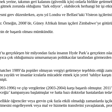
mek yerine, takımın geri kalanını (güvenlik için) onlarla birlikte getir
de gitmek zorunda olduğunu ‘fark ediyor’, olabilecek herhangi bir işi et
smi grev düzenlerken, aynı yıl Londra ve Belfast’taki Visteon işçilerinin 
tır. Örneğin, 2008’de, Güney Afrikalı liman işçileri Zimbabwe’ye götürül
emin de başarılı olması mümkündür.
at’ta gerçekleşen bir milyondan fazla insanın Hyde Park’a gerçekten ıs
yıca çok olduğumuzu umursamayan politikacılar tarafından görmezden g
 Thatcher 1989’da popüler olmayan vergiyi getirmeye teşebbüs ettiği za
a yayıldı ve insanlar icralarla mücadele etmek için yerel ‘tahliye karşı
işti.
93-1996) ve çöp vergilerine (2003-2004) karşı başarılı olmuştur. 2011’d
ceğiz’ kampanyası başlatmışlar ve hatta bazı doktorlar hastalardan tedavi
llikle öğrenciler veya grevin çok fazla etkili olmadığı zamanlarda işçile
 gitmesini engelleyerek veya mal ve hizmetin transferini yavaşlatarak, pr