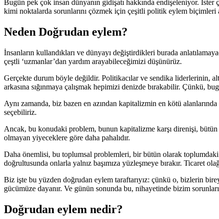
Bugün pek çok insan dünyanın gidişatı hakkında endişeleniyor. İster ça
kimi noktalarda sorunlarını çözmek için çeşitli politik eylem biçimleri a
Neden Doğrudan eylem?
İnsanların kullandıkları ve dünyayı değiştirdikleri burada anlatılama
çeştli ‘uzmanlar’dan yardım arayabileceğimizi düşünürüz.
Gerçekte durum böyle değildir. Politikacılar ve sendika liderlerinin, al
arkasına sığınmaya çalışmak hepimizi denizde bırakabilir. Çünkü, bugü
Aynı zamanda, biz bazen en azından kapitalizmin en kötü alanlarında ye
seçebiliriz.
Ancak, bu konudaki problem, bunun kapitalizme karşı direnişi, bütün in
olmayan yiyeceklere göre daha pahalıdır.
Daha önemlisi, bu toplumsal problemleri, bir bütün olarak toplumdaki bi
doğrultusunda onlarla yalnız başımıza yüzleşmeye bırakır. Ticaret olağ
Biz işte bu yüzden doğrudan eylem taraftarıyız: çünkü o, bizlerin birey
gücümüze dayanır. Ve günün sonunda bu, nihayetinde bizim sorunları
Doğrudan eylem nedir?