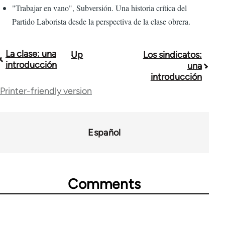
"Trabajar en vano", Subversión. Una historia crítica del
Partido Laborista desde la perspectiva de la clase obrera.
La clase: una
Up
Los sindicatos:
Book
introducción
una
traversal
introducción
Printer-friendly version
links
for
58862
Español
Comments