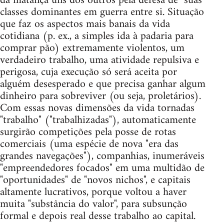
da matança uns dos outros pela defesa de "suas"
classes dominantes em guerra entre si. Situação
que faz os aspectos mais banais da vida
cotidiana (p. ex., a simples ida à padaria para
comprar pão) extremamente violentos, um
verdadeiro trabalho, uma atividade repulsiva e
perigosa, cuja execução só será aceita por
alguém desesperado e que precisa ganhar algum
dinheiro para sobreviver (ou seja, proletários).
Com essas novas dimensões da vida tornadas
"trabalho" ("trabalhizadas"), automaticamente
surgirão competições pela posse de rotas
comerciais (uma espécie de nova "era das
grandes navegações"), companhias, inumeráveis
"empreendedores focados" em uma multidão de
"oportunidades" de "novos nichos", e capitais
altamente lucrativos, porque voltou a haver
muita "substância do valor", para subsunção
formal e depois real desse trabalho ao capital.