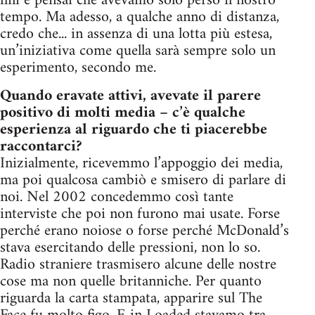
finì e pensai che avevamo solo perso il nostro
tempo. Ma adesso, a qualche anno di distanza,
credo che... in assenza di una lotta più estesa,
un’iniziativa come quella sarà sempre solo un
esperimento, secondo me.
Quando eravate attivi, avevate il parere
positivo di molti media – c’è qualche
esperienza al riguardo che ti piacerebbe
raccontarci?
Inizialmente, ricevemmo l’appoggio dei media,
ma poi qualcosa cambiò e smisero di parlare di
noi. Nel 2002 concedemmo così tante
interviste che poi non furono mai usate. Forse
perché erano noiose o forse perché McDonald’s
stava esercitando delle pressioni, non lo so.
Radio straniere trasmisero alcune delle nostre
cose ma non quelle britanniche. Per quanto
riguarda la carta stampata, apparire sul The