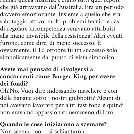
l’email quella mattina, c’erano tutti quei report
che già arrivavano dall’Australia. Era un periodo
davvero emozionante. Insieme a quello che era
sabotaggio attivo, molti problemi tecnici e casi
di regolare incompetenza venivano attribuiti
alla mano invisibile della resistenza! Altri eventi
furono, come dire, di meno successo. E
ovviamente, il 16 ottobre fu un successo solo
simbolicamente dal punto di vista simbolico.
Avete mai pensato di rivolgersi a
concorrenti come Burger King per avere
dei fondi?
Oh!No. Vuoi dire indossando maschere e con
delle banane sotto i nostri giubbotti? Alcuni di
noi avevano lavorato per altri fast food e quindi
non eravamo appassionati nemmeno di loro.
Quando le cose iniziarono a scemare?
Non scemarono – si schiantarono