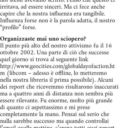
noi stessi avevamo scritto. Penso che questo ci
irritava, ad essere sinceri. Ma ci fece anche
capire che la nostra influenza era tangibile.
Influenza forse non è la parola adatta, il nostro
“profilo” forse.
Organizzaste mai uno sciopero?
Il punto più alto del nostro attivismo fu il 16
ottobre 2002. Una parte di ciò che successe
quel giorno si trova al seguente link
http://www.geocities.com/globaldayofaction.ht
m (libcom – adesso è offline, lo metteremo
nella nostra libreria il prima possibile). Alcuni
dei report che ricevemmo risultarono inaccurati
ma a quattro anni di distanza non sembra più
essere rilevante. Fu enorme, molto più grande
di quanto ci aspettassimo e mi prese
completamente la mano. Pensai sul serio che
nulla sarebbe successo ma quando controllai