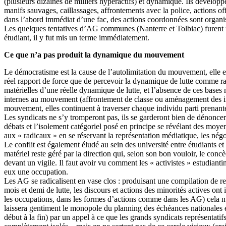
(plusieurs dizaines de milliers hyperactifs) et dynamique. Ils dévelop
manifs sauvages, caillassages, affrontements avec la police, actions o
dans l’abord immédiat d’une fac, des actions coordonnées sont organisées
Les quelques tentatives d’AG communes (Nanterre et Tolbiac) furent un
étudiant, il y fut mis un terme immédiatement.
Ce que n’a pas produit la dynamique du mouvement
Le démocratisme est la cause de l’autolimitation du mouvement, elle e
réel rapport de force que de percevoir la dynamique de lutte comme rad
matérielles d’une réelle dynamique de lutte, et l’absence de ces bases
internes au mouvement (affrontement de classe ou aménagement des in
mouvement, elles continuent à traverser chaque individu parti prenant
Les syndicats ne s’y tromperont pas, ils se garderont bien de dénoncer
débats et l’isolement catégoriel posé en principe se révélant des moye
aux « radicaux » en se réservant la représentation médiatique, les négo
Le conflit est également éludé au sein des université entre étudiants e
matériel reste géré par la direction qui, selon son bon vouloir, le conc
devant un vigile. Il faut avoir vu comment les « activistes » estudiant
eux une occupation.
Les AG se radicalisent en vase clos : produisant une compilation de r
mois et demi de lutte, les discours et actions des minorités actives o
les occupations, dans les formes d’actions comme dans les AG) cela n
laissera gentiment le monopole du planning des échéances nationales e
début à la fin) par un appel à ce que les grands syndicats représentatif