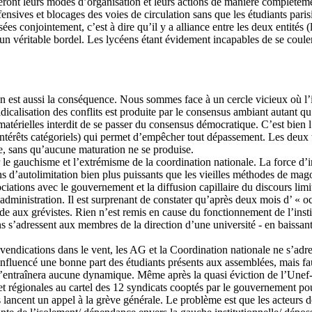
peront leurs modes d’organisation et leurs actions de manière complèteme
ffensives et blocages des voies de circulation sans que les étudiants pa
 conjointement, c’est à dire qu’il y a alliance entre les deux entités (ly
 véritable bordel. Les lycéens étant évidement incapables de se couler 
n est aussi la conséquence. Nous sommes face à un cercle vicieux où l’i
icalisation des conflits est produite par le consensus ambiant autant q
 matérielles interdit de se passer du consensus démocratique. C’est bien
térêts catégoriels) qui permet d’empêcher tout dépassement. Les deux 
e, sans qu’aucune maturation ne se produise.
 le gauchisme et l’extrémisme de la coordination nationale. La force d’
ns d’autolimitation bien plus puissants que les vieilles méthodes de mag
ciations avec le gouvernement et la diffusion capillaire du discours lim
t administration. Il est surprenant de constater qu’après deux mois d’ « o
ède aux grévistes. Rien n’est remis en cause du fonctionnement de l’insti
ins s’adressent aux membres de la direction d’une université - en baissan
evendications dans le vent, les AG et la Coordination nationale ne s’a
nt influencé une bonne part des étudiants présents aux assemblées, mais 
’entraînera aucune dynamique. Même après la quasi éviction de l’Unef-
t régionales au cartel des 12 syndicats cooptés par le gouvernement pou
s lancent un appel à la grève générale. Le problème est que les acteurs de