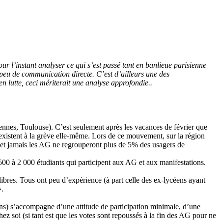
ur l’instant analyser ce qui s’est passé tant en banlieue parisienne
 peu de communication directe. C’est d’ailleurs une des
n lutte, ceci mériterait une analyse approfondie..
ennes, Toulouse). C’est seulement après les vacances de février que
éexistent à la grève elle-même. Lors de ce mouvement, sur la région
s) et jamais les AG ne regrouperont plus de 5% des usagers de
 500 à 2 000 étudiants qui participent aux AG et aux manifestations.
ibres. Tous ont peu d’expérience (à part celle des ex-lycéens ayant
».
ons) s’accompagne d’une attitude de participation minimale, d’une
hez soi (si tant est que les votes sont repoussés à la fin des AG pour ne