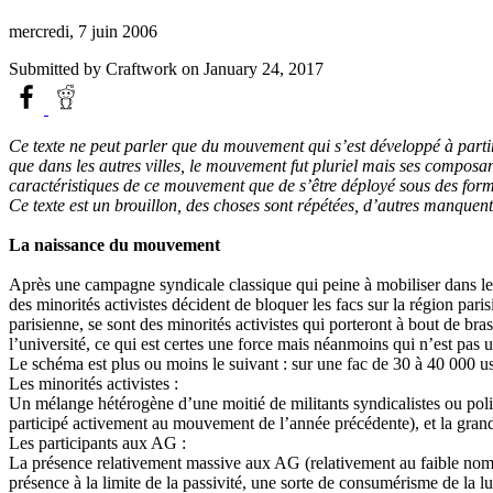
mercredi, 7 juin 2006
Submitted by
Craftwork
on January 24, 2017
Ce texte ne peut parler que du mouvement qui s’est développé à partir 
que dans les autres villes, le mouvement fut pluriel mais ses composa
caractéristiques de ce mouvement que de s’être déployé sous des formes
Ce texte est un brouillon, des choses sont répétées, d’autres manquent
La naissance du mouvement
Après une campagne syndicale classique qui peine à mobiliser dans les
des minorités activistes décident de bloquer les facs sur la région pa
parisienne, se sont des minorités activistes qui porteront à bout de br
l’université, ce qui est certes une force mais néanmoins qui n’est pa
Le schéma est plus ou moins le suivant : sur une fac de 30 à 40 000 usa
Les minorités activistes :
Un mélange hétérogène d’une moitié de militants syndicalistes ou polit
participé activement au mouvement de l’année précédente), et la gran
Les participants aux AG :
La présence relativement massive aux AG (relativement au faible nombr
présence à la limite de la passivité, une sorte de consumérisme de la lu