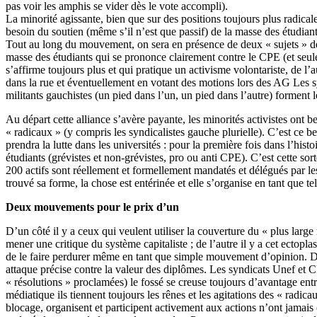
pas voir les amphis se vider dès le vote accompli).
La minorité agissante, bien que sur des positions toujours plus radical
besoin du soutien (même s’il n’est que passif) de la masse des étudiants
Tout au long du mouvement, on sera en présence de deux « sujets » dépe
masse des étudiants qui se prononce clairement contre le CPE (et seule
s’affirme toujours plus et qui pratique un activisme volontariste, de l
dans la rue et éventuellement en votant des motions lors des AG Les syn
militants gauchistes (un pied dans l’un, un pied dans l’autre) forment
Au départ cette alliance s’avère payante, les minorités activistes ont 
« radicaux » (y compris les syndicalistes gauche plurielle). C’est ce b
prendra la lutte dans les universités : pour la première fois dans l’hi
étudiants (grévistes et non-grévistes, pro ou anti CPE). C’est cette sor
200 actifs sont réellement et formellement mandatés et délégués par le
trouvé sa forme, la chose est entérinée et elle s’organise en tant que tel
Deux mouvements pour le prix d’un
D’un côté il y a ceux qui veulent utiliser la couverture du « plus larg
mener une critique du système capitaliste ; de l’autre il y a cet ectopl
de le faire perdurer même en tant que simple mouvement d’opinion. D’ai
attaque précise contre la valeur des diplômes. Les syndicats Unef et C
« résolutions » proclamées) le fossé se creuse toujours d’avantage en
médiatique ils tiennent toujours les rênes et les agitations des « radi
blocage, organisent et participent activement aux actions n’ont jamai