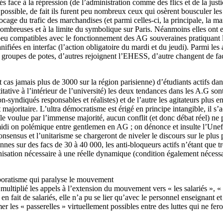
és face à la répression (de l’administration comme des flics et de la jus
t possible, de fait ils furent peu nombreux ceux qui osèrent bousculer l
locage du trafic des marchandises (et parmi celles-ci, la principale, la m
eu nombreuses et à la limite du symbolique sur Paris. Néanmoins elles ont 
peu compatibles avec le fonctionnement des AG souveraines pratiquant le
planifiées en interfac (l’action obligatoire du mardi et du jeudi). Parmi le
t en groupes de potes, d’autres rejoignent l’EHESS, d’autre changent de fa
 cas jamais plus de 3000 sur la région parisienne) d’étudiants actifs dans
ive à l’intérieur de l’université) les deux tendances dans les A.G sont,
syndiqués responsables et réalistes) et de l’autre les agitateurs plus em
ajoritaire. L’ultra démocratisme est érigé en principe intangible, il s
ssale voulue par l’immense majorité, aucun conflit (et donc débat réel) n
s-midi on polémique entre gentlemen en AG ; on dénonce et insulte l’Unef
 consensus et l’unitarisme se chargeront de niveler le discours sur le plu
nes sur des facs de 30 à 40 000, les anti-bloqueurs actifs n’étant que t
sation nécessaire à une réelle dynamique (condition également nécessai
rporatisme qui paralyse le mouvement
ultiplié les appels à l’extension du mouvement vers « les salariés », « l
, en fait de salariés, elle n’a pu se lier qu’avec le personnel enseignant 
r les « passerelles » virtuellement possibles entre des luttes qui ne fer