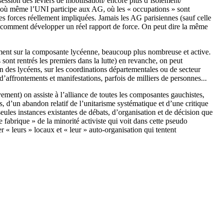
session des leviers de mobilisation/ encore plus d’isolement/
s (où même l’UNI participe aux AG, où les « occupations » sont
 les forces réellement impliquées. Jamais les AG parisiennes (sauf celle
ont comment développer un réel rapport de force. On peut dire la même
mment sur la composante lycéenne, beaucoup plus nombreuse et active.
ls sont rentrés les premiers dans la lutte) en revanche, on peut
on des lycéens, sur les coordinations départementales ou de secteur
d’affrontements et manifestations, parfois de milliers de personnes...
ment) on assiste à l’alliance de toutes les composantes gauchistes,
s, d’un abandon relatif de l’unitarisme systématique et d’une critique
eules instances existantes de débats, d’organisation et de décision que
 fabrique » de la minorité activiste qui voit dans cette pseudo
er « leurs » locaux et « leur » auto-organisation qui tentent