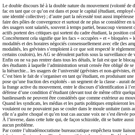
Le double discours lié à la double nature du mouvement (volonté de dé
fac en tant que ce qu’on est dans et pour le capital (étudiant, employé o
une identité collective) ; d’autre part la nécessité tout aussi impérieu
faire des pôles de convergence et surtout de ne plus se considérer en 
des usagers sont salariés, souvent à temps partiel, beaucoup viennent d
actifs portent des critiques qui sortent du cadre étudiant, la position
Concrètement cela signifie que les facs « occupées » et « bloquées » le
modalités et des horaires négociés consensuellement avec elle (les amph
modalités, les grévistes s’emploient à ce que soit respecté le règlement 
certains couloirs), les AG se déroulent parfois sous la surveillance d
Enfin on ne va pas rentrer dans tous les détails, le fait est que le bl
des étudiants à laquelle l’administration serait censée être obligé de se
la hiérarchie... les usagers de l’université (grévistes et non-grévistes,
C’est bien le fait de s’organiser en tant qu’étudiant, en produisant un
pose qu’une fraction des exploités - un segment de la classe - aurait 
la frange active du mouvement, entre le discours d’identification à l’e
défense d’une condition d’étudiant (devant tout de même offrir quelque
banlieusards ne peuvent être considérés que comme extérieur au mouve
Quand les syndicats, les médias et les partis politiques emploieront le
voulaient ou ne pouvaient pas se couler dans le moule unitaire (unis au
elle n’a guère choqué et qu’en tout cas aucune voix ne s’est élevée po
À l’inverse, dans cette lutte qui, de façon schizoïde, dit se battre auss
aucun problème.
Par contre l’ultradémocratisme bureaucratique empêchera toute liais