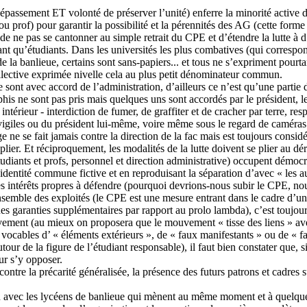
passement ET volonté de préserver l’unité) enferre la minorité active da
u prof) pour garantir la possibilité et la pérennités des AG (cette forme 
se de ne pas se cantonner au simple retrait du CPE et d’étendre la lutte à 
tant qu’étudiants. Dans les universités les plus combatives (qui corresp
e la banlieue, certains sont sans-papiers... et tous ne s’expriment pourt
 collective exprimée nivelle cela au plus petit dénominateur commun.
 sont avec accord de l’administration, d’ailleurs ce n’est qu’une partie
is ne sont pas pris mais quelques uns sont accordés par le président, les
intérieur - interdiction de fumer, de graffiter et de cracher par terre, r
e vigiles ou du président lui-même, voire même sous le regard de caméras 
ocage ne se fait jamais contre la direction de la fac mais est toujours co
 plier. Et réciproquement, les modalités de la lutte doivent se plier au dé
 étudiants et profs, personnel et direction administrative) occupent démoc
e identité commune fictive et en reproduisant la séparation d’avec « les a
des intérêts propres à défendre (pourquoi devrions-nous subir le CPE, no
nsemble des exploités (le CPE est une mesure entrant dans le cadre d’une p
s garanties supplémentaires par rapport au prolo lambda), c’est toujours
ment (au mieux on proposera que le mouvement « tisse des liens » avec 
s vocables d’ « éléments extérieurs », de « faux manifestants » ou de « fa
tour de la figure de l’étudiant responsable), il faut bien constater que, 
ur s’y opposer.
i contre la précarité généralisée, la présence des futurs patrons et cadre
on avec les lycéens de banlieue qui mènent au même moment et à quelqu