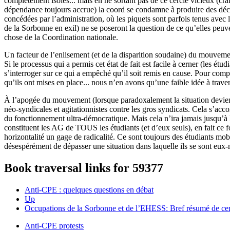
complètement isolés... mais en ne sortant pas de ce cercle vicieux (cra
dépendance toujours accrue) la coord se condamne à produire des décl
concédées par l’administration, où les piquets sont parfois tenus avec l
de la Sorbonne en exil) ne se poseront la question de ce qu’elles peuv
chose de la Coordination nationale.
Un facteur de l’enlisement (et de la disparition soudaine) du mouvem
Si le processus qui a permis cet état de fait est facile à cerner (les étu
s’interroger sur ce qui a empêché qu’il soit remis en cause. Pour compr
qu’ils ont mises en place... nous n’en avons qu’une faible idée à traver
À l’apogée du mouvement (lorsque paradoxalement la situation devient 
néo-syndicales et agitationnistes contre les gros syndicats. Cela s’acc
du fonctionnement ultra-démocratique. Mais cela n’ira jamais jusqu’à l
constituent les AG de TOUS les étudiants (et d’eux seuls), en fait ce f
horizontalité un gage de radicalité. Ce sont toujours des étudiants mobil
désespérément de dépasser une situation dans laquelle ils se sont eu
Book traversal links for 59377
Anti-CPE : quelques questions en débat
Up
Occupations de la Sorbonne et de l’EHESS: Bref résumé de cer
Anti-CPE protests