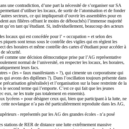
ns une contradiction, d’une part la nécessité de s’organiser sur SA
permettant d’utiliser les locaux, de sortir de l’atomisation et de fonder
d’autres secteurs, ce qui impliquerait d’ouvrir les assemblées pour en
ondent aux filières offrant le moins de débouchés) l’immense majorité
ant qu’en tant qu’étudiant. Si, individuellement, beaucoup des acteurs
 des locaux qui est concédée pour l’ « occupation » et selon des
 piquets sont tenus sous le contrôle des vigiles qui en règlent les
espect des horaires et même contrôle des cartes d’étudiant pour accéder à
de sécurité.
nsidéré comme une décision démocratique prise par l’AG représentative
roulement normal de l’université, en respecter les locaux, les horaires,
ratiquement leurs facs.
utres » (les « faux manifestants » ?), qui cimente un corporatisme qui
us qui avons des diplômes ?). Dans l’oscillation toujours présente dans
récarisation généralisée) et l’organisation sur la base restreinte de la
 le second terme qui l’emporte. C’est ce qui fait que les jeunes
eux, ne les traite pas totalement en ennemis).
ux lycéens » pour désigner ceux qui, bien que participant à la lutte, ne
si cette novlangue n’a pas été particulièrement reproduite dans les AG,
s supérieurs - représentés par les AG des grandes écoles - n’a posé
es stations de RER de distance une lutte extrêmement massive