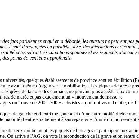
des facs parisiennes et qui en a débordé, les auteurs ne peuvent pas po
ntes se sont développées en parallèle, avec des interactions certes mais
 différentes suivant les conditions spatiales et les segments d’acteurs e
, des points doivent être approfondis.
 universités, quelques établissements de province sont en ébullition (R
risienne avant même d’organiser la mobilisation. Les piquets de grève pr
as la « grève de facto » (les étudiants ne pouvant plus accéder aux cour
s un raz de marée et pas exactement un « mouvement de masse ».
gers on trouve de 200 à 300 « activistes » qui font vivre la lutte, de 1
iques de gauche et d’extrême gauche et d’une autre moitié d’électrons l
de majorité d’entre eux tiennent à sauvegarder « l’unité du mouvement 
e de ceux qui tiennent les piquets de blocages et participent aux acti
tte. On arrive à l’AG, on vote la reconduction de la grève et on rentre c