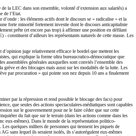
que de la LEC dans son ensemble, volonté d’extension aux salariés) a
e de l’Etat.
onde : les éléments actifs dont le discours se « radicalise » et la
e forte minorité fortement investie dont le discours anticapitaliste
ement prête (et encore pas trop) à affirmer une position en défilant
 - constituent d’ailleurs les représentants naturels de cette masse. Les
t d’opinion juge relativement efficace le bordel que mettent les
onistes, qui explique la forme ultra bureaucratico-démocratique que
ar des assemblées générales auxquelles sont conviés l’ensemble des
la grève et des blocages mais aussi sur les modalités de la lutte. Les
rève par procuration » qui pointe son nez depuis 10 ans a finalement
miner par la répression et rend possible le blocage des facs) pour
érience, que seules des actions spectaculaires-médiatiques sont capables
ession sur le gouvernement pour ne le faire céder que sur cette
nquiéter du fait que sur le terrain (dans les actions comme dans les
onc eux-mêmes). Dans le monde de la représentation politico-
n. Les quelques milliers de personnes qui tiennent les piquets de
AG sans lequel ils seraient isolés, ils s’autorégulent eux-mêmes