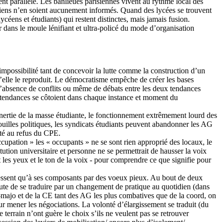
nt parallèle. Les banlieues parisiennes vivent au rythme local des
risiens n’en soient aucunement informés. Quand des lycées se trouvent
céens et étudiants) qui restent distinctes, mais jamais fusion.
dans le moule lénifiant et ultra-policé du mode d’organisation
mpossibilité tant de concevoir la lutte comme la construction d’un
u’elle le reproduit. Le démocratisme empêche de créer les bases
 l’absence de conflits ou même de débats entre les deux tendances
tendances se côtoient dans chaque instance et moment du
inertie de la masse étudiante, le fonctionnement extrêmement lourd des
ouilles politiques, les syndicats étudiants peuvent abandonner les AG
ité au refus du CPE.
ccupation » les « occupants » ne se sont rien approprié des locaux, le
tution universitaire et personne ne se permettrait de hausser la voix
t les yeux et le ton de la voix - pour comprendre ce que signifie pour
dressent qu’à ses composants par des voeux pieux. Au bout de deux
faute de se traduire par un changement de pratique au quotidien (dans
majo et de la CE tant des AG les plus combatives que de la coord, on
r mener les négociations. La volonté d’élargissement se traduit (du
 terrain n’ont guère le choix s’ils ne veulent pas se retrouver