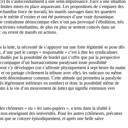
tice) ils s’autocondamnent à une semi-impuissance. Face à une situation
es limites mises en place auparavant. Les propositions de s’emparer des
archandise force de travail), les manifs sauvages dans les quartiers
eu le mérite d’exister et ont été porteuses d’une vraie dynamique
 centralisme démocratique elles n’ont pas provoqué l’ébullition, très
s activistes estudiantins, de plus en plus se sentent coincés dans un
c ou errent de manifs en actions.
 la lutte, la nécessité de s’appuyer sur une forte légitimité se pose dès
 d’une part le camps « responsable » c’est à dire les syndicalistes
ballés par la possibilité de bordel qui s’offre que par la perspective
’accompagne d’un bureaucratisme paralysant toute possibilité
e peut s’y développer (on s’affronte physiquement à sept heure du matin
 et on partage civilement la tribune avec elle), les radicaux ou même
s petit dénominateur commun. Cette attitude qui permettra la paralysie
rès légèrement inférieurs en nombre) et donc la possibilité même de
re à la vie d’un mouvement de lutte) qui signifie extension vers
es chômeurs » ou « les sans-papiers », a tenu dans la réalité à
et non-enseignant des universités. Pour les autres (chômeurs, précaires
ont que se cotoyer épisodiquement, et après une belle salve