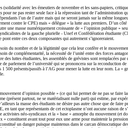
es (solidarité avec les émeutiers de novembre et les sans-papiers, criti
 pour ne pas rester seule face à la répression tant de l’administration qu
ndants l’un de l’autre mais qui ne seront jamais sur la même longueur d’
ment contre le CPE) mais « délègue » la lutte aux premiers. D’un côté un
’autre une masse numériquement croissante de « l’opinion publique » seul
dicalistes de la gauche plurielle - Unef et Confédération étudiante (CE)
 le pont entre ces deux composantes qui autrement s’ignoreraient.
besoin du nombre et de la légitimité que cela leur confère et le mouvemen
esoin de complémentarité, la nécessité de l’unité entre des forces antag
stoire des luttes étudiantes, les assemblés de grévistes sont remplacées p
te de parlement de l’université qui se prononcera sur la reconduction de 
s 1 500 présents/passifs à l’AG pour mener la lutte en leur nom. La « g
le.
e mouvement d’opinion possible » (ce qui lui permet de ne pas se faire la
asme (présent partout, ne se matérialisant nulle part) qui estime, par exp
lleurs la masse des étudiants ne désire pas autre chose que de faire pr
E, en tant que représentants de cet ectoplasme n’ont aucune raison de s’i
tre activistes néo-syndicaux et la « base » amorphe du mouvement (et d
caux » constituent avant tout pour eux une arme pour maintenir la pressio
s constitué un danger puisque maintenus dans le carcan démocratique des 