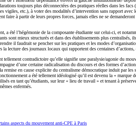
inte de l’isolement/ dépendance envers la gauche institutionnelle/ dépos
arations toujours plus déconnectées des pratiques réelles dans les fac
es vigiles, etc.), à voter des modalités d’intervention sans rapport avec
ent faire à partir de leurs propres forces, jamais elles ne se demander
ent, a été l’hégémonie de la composante étudiante sur celui-ci, et nota
diants sont mieux structurés et dans des établissements plus centralisés, i
endre il faudrait se pencher sur les pratiques et les modes d’organisati
s la lecture des journaux locaux qui rapportent des centaines d’actions, 
tellement contradictoire qu’elle signifie une paralysie/agonie du mouve
ompagne d’une certaine radicalisation du discours et des formes d’action
a remise en cause explicite du centralisme démocratique induit par les s
onctionnement a été tellement idéologisé qu’il est devenu la « marque de
isés en tant qu’étudiants, sur leur « lieu de travail » et tenant à préserv
x-mêmes enfermés.
tains aspects du mouvement anti-CPE à Paris