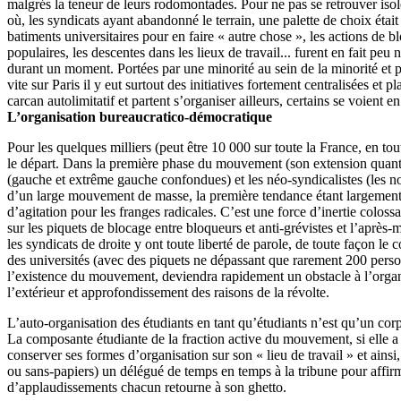
malgrés la teneur de leurs rodomontades. Pour ne pas se retrouver isol
où, les syndicats ayant abandonné le terrain, une palette de choix étai
batiments universitaires pour en faire « autre chose », les actions de b
populaires, les descentes dans les lieux de travail... furent en fait p
durant un moment. Portées par une minorité au sein de la minorité et 
vite sur Paris il y eut surtout des initiatives fortement centralisées et 
carcan autolimitatif et partent s’organiser ailleurs, certains se voien
L’organisation bureaucratico-démocratique
Pour les quelques milliers (peut être 10 000 sur toute la France, en tout
le départ. Dans la première phase du mouvement (son extension quantitat
(gauche et extrême gauche confondues) et les néo-syndicalistes (les non-
d’un large mouvement de masse, la première tendance étant largement m
d’agitation pour les franges radicales. C’est une force d’inertie colo
sur les piquets de blocage entre bloqueurs et anti-grévistes et l’aprè
les syndicats de droite y ont toute liberté de parole, de toute façon le
des universités (avec des piquets ne dépassant que rarement 200 person
l’existence du mouvement, deviendra rapidement un obstacle à l’organi
l’extérieur et approfondissement des raisons de la révolte.
L’auto-organisation des étudiants en tant qu’étudiants n’est qu’un co
La composante étudiante de la fraction active du mouvement, si elle a m
conserver ses formes d’organisation sur son « lieu de travail » et ainsi
ou sans-papiers) un délégué de temps en temps à la tribune pour affirme
d’applaudissements chacun retourne à son ghetto.