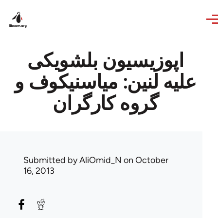
Skip to main content
اپوزیسیون بلشویکی
علیه لنین: میاسنیکوف و
گروه کارگران
Submitted by
AliOmid_N
on October
16, 2013