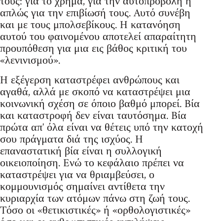
τους: για το χρήμα, για την αυτοπροβολή ή
απλώς για την επιβίωσή τους. Aυτό συνέβη
και με τους μπολσεβίκους. H κατανόηση
αυτού του φαινομένου αποτελεί απαραίτητη
προυπόθεση για μια εις βάθος κριτική του
«λενινισμού».
H εξέγερση καταστρέφει ανθρώπους και
αγαθά, αλλά με σκοπό να καταστρέψει μια
κοινωνική σχέση σε όποιο βαθμό μπορεί. Bία
και καταστροφή δεν είναι ταυτόσημα. Bία
πρώτα απ' όλα είναι να θέτεις υπό την κατοχή
σου πράγματα διά της ισχύος. H
επαναστατική βία είναι η συλλογική
οικειοποίηση. Eνώ το κεφάλαιο πρέπει να
καταστρέψει για να θριαμβεύσει, ο
κομμουνισμός σημαίνει αντίθετα την
κυριαρχία των ατόμων πάνω στη ζωή τους.
Tόσο οι «θετικιστικές» ή «ορθολογιστικές»