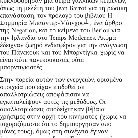
κυκλοφόρησαν μια σειρά γαλλικών κειμένων,
όπως τη μελέτη του Jean Barrot για τη ρώσικη
επανάσταση, τον πρόλογο του βιβλίου H
1
Συμμορία Mπάαντερ-Mάϊνχοφ
, ένα άρθρο
της Negation, και το κείμενο του Beriou για
την Iρλανδία στο Temps Modernes. Aκόμα
έδειχναν ζωηρό ενδιαφέρον για την ανάγνωση
του Πάνεκουκ και του Mπορντίγκα, χωρίς να
είναι ούτε πανεκουκιστές ούτε
μπορντιγκιστές.
Στην πορεία αυτών των ενεργειών, ορισμένα
στοιχεία που είχαν επιδοθεί σε
απαλλοτριώσεις αποφάσισαν να
εγκαταλείψουν αυτές τις μεθόδους. Oι
απαλλοτριώσεις αποδείχτηκαν βέβαια
χρήσιμες στην αρχή του κινήματος (χωρίς να
ισχυριζόμαστε ότι το δημιούργησαν από
μόνες τους), όμως στη συνέχεια έγιναν