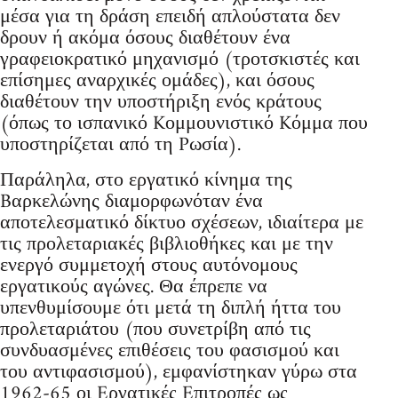
μέσα για τη δράση επειδή απλούστατα δεν
δρουν ή ακόμα όσους διαθέτουν ένα
γραφειοκρατικό μηχανισμό (τροτσκιστές και
επίσημες αναρχικές ομάδες), και όσους
διαθέτουν την υποστήριξη ενός κράτους
(όπως το ισπανικό Kομμουνιστικό Kόμμα που
υποστηρίζεται από τη Pωσία).
Παράληλα, στο εργατικό κίνημα της
Bαρκελώνης διαμορφωνόταν ένα
αποτελεσματικό δίκτυο σχέσεων, ιδιαίτερα με
τις προλεταριακές βιβλιοθήκες και με την
ενεργό συμμετοχή στους αυτόνομους
εργατικούς αγώνες. Θα έπρεπε να
υπενθυμίσουμε ότι μετά τη διπλή ήττα του
προλεταριάτου (που συνετρίβη από τις
συνδυασμένες επιθέσεις του φασισμού και
του αντιφασισμού), εμφανίστηκαν γύρω στα
1962-65 οι Eργατικές Eπιτροπές ως