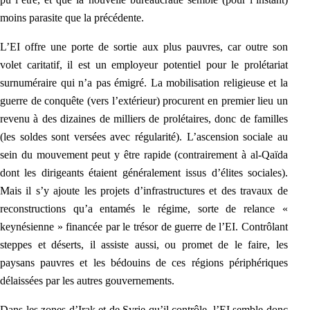
moins parasite que la précédente.
L’EI offre une porte de sortie aux plu
s pauvres, car outre son
volet caritatif, il est un employeur potentiel pour le prolétariat
surnuméraire qui n’a pas émigré. La mobilisation religieuse et la
guerre de conquête (vers l’extérieur) procurent en premier lieu un
revenu à des dizaines de milliers de prolétaires, donc de familles
(les soldes sont versées avec régularité). L’ascension sociale au
sein du mouvement peut y être rapide (contrairement à al-Qaïda
dont les dirigeants étaient généralement issus d’élites sociales).
Mais il s’y ajoute les projets d’infrastructures et des travaux de
reconstructions qu’a entamés le régime, sorte de relan
ce «
keynésienne » financée par le trésor de guerre de l’EI. Contrôlant
steppes et déserts, il assiste aussi, ou promet de le faire, les
paysans pauvres et les bédouins de ces rég
ions périphériques
délaissées par les autres gouvernements.
Dans les zones d’Irak et de Syrie qu’il contrôle, l’EI semble donc