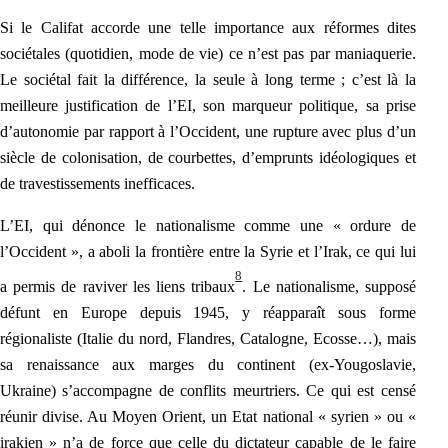
Si le Califat accorde une telle i
mportance aux réformes dites
sociétales (quotidien, mode de vie) ce n’est pas par maniaquerie.
Le sociétal fait la différence, la seule à long terme ; c’est là la
meilleure justification de l’EI, son marqueur politique, sa prise
d’autonomie par rapport à l’Occident, une rupture avec plus d’un
siècle de colonisation, de courbettes, d’emprunts idéologiques et
de travestissements inefficaces.
L’EI, qui dénonce le nationalisme comme une « ordure de
l’Occident », a aboli la frontière entre la Syrie et l’Irak, ce qui lui
8
a permis de raviver les liens tribaux
. Le nationalisme, supposé
défunt en Europe depuis 1945, y réapparaît sous forme
régionaliste (Italie du nord, Flandres, Catalogne, Ecosse…), mais
sa renaissance aux marges du continent (ex-Yougoslavie,
Ukraine) s’accompagne de conflits meurtriers. Ce qui est censé
réunir divise. Au Moyen Orient, un Etat national « syrien » ou «
irakien » n’a de force que celle du dictateur capable de le faire