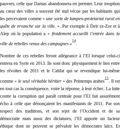
pauvres, celle que Damas abandonnera en premier. Leur irruption
au cœur des villes a souvent été mal vécue par les habitants qui
les percevaient comme «
une sorte de
lumpen-proletariat
rural en
quête de revanche sur la ville.
». Par exemple à Deïr ez-Zor et à
Alep où la population a «
froidement accueilli l’entrée dans la
14
ville de rebelles venus des campagnes »
.
Nombre de ces rebelles feront allégeance à l’EI lorsque celui-ci
entrera en Syrie en 2013. Ils sont donc physiquement le lien entre
les révoltes de 2011 et le Califat qui se revendique lui-même
15
comme «
le seul véritable héritier
» des Printemps arabes
. Il est
en tout cas la conséquence,
voire
la réponse, à leur échec. La lutte
contre la corruption qui paraît centrale pour l’EI fait assurément
écho à celle que dénonçaient les manifestants de 2011. Par son
respect des traditions, et son rejet de l’Occident et de sa
démocratie mais aussi des dictatures, l’EI apporte un facteur
éthique dont ne peuvent se prévaloir les démocrates laïcs. Et