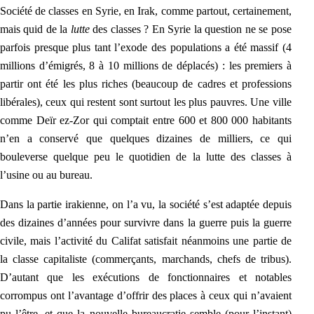
Société de classes en Syrie, en Irak, comme partout, certainement,
mais quid de la
lutte
des classes ? En Syrie la question ne se pose
parfois presque plus tant l’exode des populations a été massif (
4
millions d’émigrés, 8 à 10 millions de déplacés)
: les premiers à
partir ont été les plus riches (beaucoup de cadres et professions
libérales), ceux qui restent sont surtout les plus pauvres. Une ville
comme Deïr ez-Zor qui comptait entre 600 et 800 000 habitants
n’en a conservé que quelques dizaines de milliers, ce qui
bouleverse quelque peu le quotidien de la lutte des classes à
l’usine ou au bureau.
Dans la partie irakienne, on l’a vu, la société
s’est adaptée d
epuis
des dizaines d’années pour survivre dans
la guerre puis la guerre
civile, mais l’activité du Califat satisfait néanmoins une partie de
la classe capitaliste (commerçants, marchands, chefs de tribus).
D’autant que les exécutions de fonctionnaires et notables
corrompus ont l’avantage d’offrir des places à ceux qui n’avaient
pu l’être, et que la nouvelle bureaucratie semble (pour l’instant)