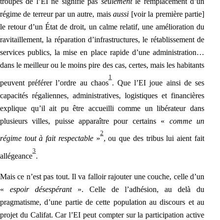
troupes de l’EI ne signifie pas
seulement
le remplacement d’un
régime de terreur par un autre, mais
aussi
[voir la première partie]
le retour d’un État de droit, un calme relatif, une amélioration du
ravitaillement, la réparation d’infrastructures, le rétablissement de
services publics, la mise en pla
ce rapide d’une administration…
dans le meilleur ou le moins pire des cas, certes, mais les habitants
1
peuvent préférer l’ordre au chaos
. Que l’EI joue ainsi de ses
capacités régaliennes, administratives, logistiques et financières
explique qu’il ait pu être accueilli comme un libérateur dans
plusieurs villes, puisse apparaître pour certains «
comme un
2
régime tout à fait respectable
»
, ou que des tribus lui aient fait
3
allégeance
.
Mais ce n’est pas tout. Il va falloir rajouter une couche, celle d’un
«
espoir désespérant
». Celle de l’adhésion, au delà du
pragmatisme, d’une partie de cette population au discours et au
projet du Califat. Car l’EI peut compter sur la participation active