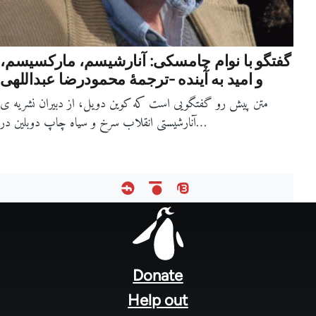
گفتگو با نوام چامسکی: آنارشیسم، مارکسیسم،
و امید به آینده -ترجمۀ محمودرضا عبداللهی
متن پیش رو گفتگویی است که کوین دویل، از دبیران نشریه ی
آنارشیستی انقلاب سرخ و سیاه چاپ دوبلین در…
Footer
menu
Donate
Help out