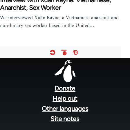
Interview with Xuân Rayne: Vietnamese,
Anarchist, Sex Worker
We interviewed Xuân Rayne, a Vietnamese anarchist and
non-binary sex worker based in the United…
Footer
menu
Donate
Help out
Other languages
Site notes