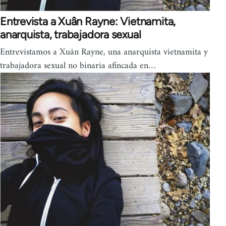
Entrevista a Xuân Rayne: Vietnamita,
anarquista, trabajadora sexual
Entrevistamos a Xuân Rayne, una anarquista vietnamita y
trabajadora sexual no binaria afincada en…