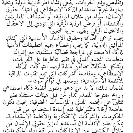
وتقليص وقمع الحريات. ينبغي إنشاء أطر قانونية دولية ومحلية
صارمة تُجرّم استخدام الذكاء الاصطناعي في انتهاك حقوق
الإنسان، سواء من خلال المراقبة، أو استهداف المعارضين
والنشطاء، أو فرض الرقابة الرقمية التي تؤدي إلى الاعتقال
والاغتيال الرقمي وتقييد حرية التعبير.
يجب تراعي العدالة وحقوق الإنسان الأساسية التي كفلتها
المواثيق الدولية. كما يجب إخضاع جميع التطبيقات الأمنية
للذكاء الاصطناعي لمراجعة قضائية مستقلة، مع إشراك
منظمات المجتمع المدني في تقييم مخاطرها على الحريات،
وتشكيل شبكات تضامن عالمية لرصد انتهاكات الذكاء
الاصطناعي، ومقاطعة الشركات التي تبيع تقنيات المراقبة
للأنظمة الاستبدادية، ووضعها في قوائم سوداء.
لضمان ذلك، لا بد من دعم وتطوير أنظمة ذكاء اصطناعي
وبرامج مفتوحة المصدر تُدار من قبل هيئات مستقلة تضم
ممثلين عن المجتمع المدني والمؤسسات الحقوقية، بحيث تكون
خاضعة لرقابة ديمقراطية تمنع إساءة استخدامها من قبل
الحكومات والشركات الاحتكارية والأنظمة الاستبدادية.
يمكن لهذه الأنظمة أن تُستخدم لتعزيز حقوق الإنسان من
خلال الكشف عن الانتهاكات، ومراقبة أداء الحكومات،