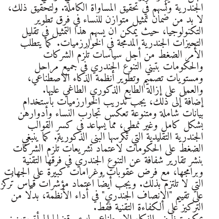
الجندرية وتُسهم في تحقيق المساواة الكاملة. ولتحقيق ذلك،
لا بد من ضمان تمثيل متوازن للنساء في فرق تطوير
التكنولوجيا، حيث يمكن ان يسهم هذا التمثيل في تقليل
التحيزات الجندرية المدمجة في الخوارزميات. كما يتطلب
الأمر الضغط من أجل سياسات تُلزم الشركات
والحكومات بتبني التنوع الجندري في جميع مراحل
ومستويات تصميم وتطوير أنظمة الذكاء الاصطناعي،
والعمل على إزالة الطابع الذكوري الطاغي عليها.
إضافةً إلى ذلك، يجب تدريب الخوارزميات باستخدام
بيانات شاملة ومتنوعة تعكس تجارب النساء وأدوارهن
بشكل كامل وغير نمطي، مما يساعد في كسر القوالب
الجندرية التقليدية التي تكرسها البُنى الذكورية. كما ينبغي
الضغط على الحكومات لاعتماد تشريعات تُلزم الشركات
بنشر تقارير شفافة عن التنوع الجندري في فرقها التقنية
وبرامجها، مع فرض عقوبات وغرامات كبيرة على الجهات
التي لا تلتزم بذلك. ويجب أيضًا اعتماد مؤشرات قياس تُركز
على تقييم "الإنصاف الجندري" في أداء الأنظمة، بدلًا من
التركيز على الكفاءة التقنية فقط.