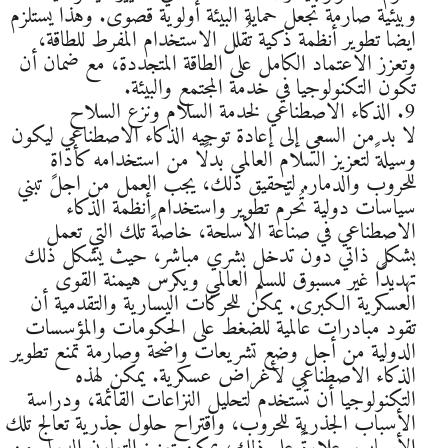
وبيئية صارمة تجعل حماية البيئة أولوية قصوى. وهذا يستلزم
ايضا تطوير أنظمة ذكية تُقلل الاستخدام المفرط للطاقة،
وتعزز الاعتماد الكامل على الطاقة المتجددة، مع ضمان أن
تكون التكنولوجيا في خدمة المجتمع والبيئة.
9. الذكاء الاصطناعي لخدمة السلام ونزع السلاح
لا بد من السعي إلى إعادة توجيه الذكاء الاصطناعي ليكون
وسيلةً لتعزيز السلام العالمي بدلًا من استخدامه كأداةٍ
للحروب والدمار. لتحقيق ذلك، يجب العمل من اجل تبني
سياسات دولية تُحرّم تطوير واستخدام أنظمة الذكاء
الاصطناعي في صناعة الأسلحة، خاصةً تلك التي تعمل
بشكل ذاتي دون تدخل بشري مباشر، حيث يشكل ذلك
تهديدًا غير مسبوق للسلم العالمي ويكرس هيمنة القوى
العسكرية الكبرى. يمكن للحركات اليسارية والتقدمية أن
تقود مبادرات عالمية للضغط على الحكومات والمؤسسات
الدولية من أجل وضع تشريعات واضحة وصارمة تمنع تطوير
الذكاء الاصطناعي لأغراض عسكرية. يمكن لهذه
التكنولوجيا أن تُستخدم لتحليل النزاعات القائمة، ودراسة
الأسباب الجذرية للحروب، واقتراح حلول جذرية تعالج تلك