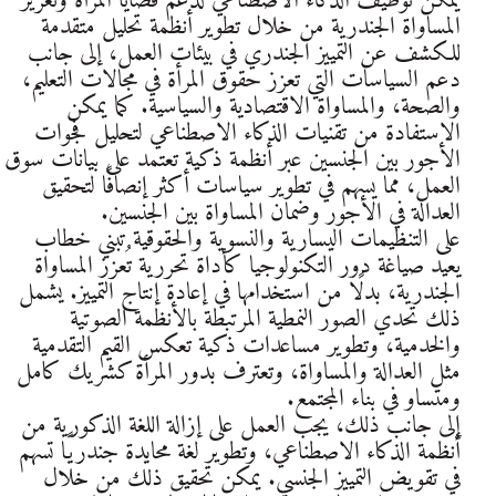
يمكن توظيف الذكاء الاصطناعي لدعم قضايا المرأة وتعزيز
المساواة الجندرية من خلال تطوير أنظمة تحليل متقدمة
للكشف عن التمييز الجندري في بيئات العمل، إلى جانب
دعم السياسات التي تعزز حقوق المرأة في مجالات التعليم،
والصحة، والمساواة الاقتصادية والسياسية. كما يمكن
الاستفادة من تقنيات الذكاء الاصطناعي لتحليل فجوات
الأجور بين الجنسين عبر أنظمة ذكية تعتمد على بيانات سوق
العمل، مما يسهم في تطوير سياسات أكثر إنصافًا لتحقيق
العدالة في الأجور وضمان المساواة بين الجنسين.
على التنظيمات اليسارية والنسوية والحقوقية تبني خطاب
يعيد صياغة دور التكنولوجيا كأداة تحررية تُعزز المساواة
الجندرية، بدلًا من استخدامها في إعادة إنتاج التمييز. يشمل
ذلك تحدي الصور النمطية المرتبطة بالأنظمة الصوتية
والخدمية، وتطوير مساعدات ذكية تعكس القيم التقدمية
مثل العدالة والمساواة، وتعترف بدور المرأة كشريك كامل
ومتساو في بناء المجتمع.
إلى جانب ذلك، يجب العمل على إزالة اللغة الذكورية من
أنظمة الذكاء الاصطناعي، وتطوير لغة محايدة جندريًا تسهم
في تقويض التمييز الجنسي. يمكن تحقيق ذلك من خلال