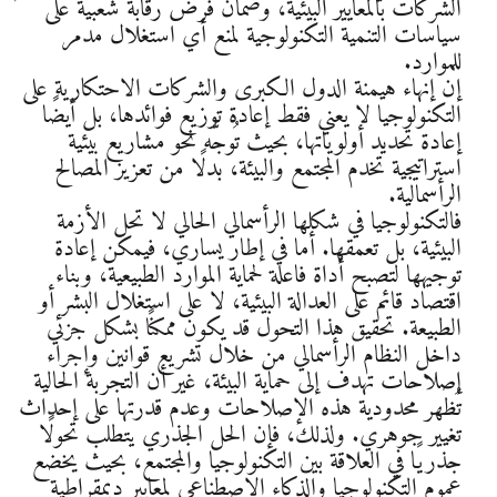
الشركات بالمعايير البيئية، وضمان فرض رقابة شعبية على
سياسات التنمية التكنولوجية لمنع أي استغلال مدمر
للموارد.
إن إنهاء هيمنة الدول الكبرى والشركات الاحتكارية على
التكنولوجيا لا يعني فقط إعادة توزيع فوائدها، بل أيضًا
إعادة تحديد أولوياتها، بحيث تُوجَّه نحو مشاريع بيئية
استراتيجية تخدم المجتمع والبيئة، بدلًا من تعزيز المصالح
الرأسمالية.
فالتكنولوجيا في شكلها الرأسمالي الحالي لا تحل الأزمة
البيئية، بل تعمقها. أما في إطار يساري، فيمكن إعادة
توجيهها لتصبح أداة فاعلة لحماية الموارد الطبيعية، وبناء
اقتصاد قائم على العدالة البيئية، لا على استغلال البشر أو
الطبيعة. تحقيق هذا التحول قد يكون ممكنًا بشكل جزئي
داخل النظام الرأسمالي من خلال تشريع قوانين وإجراء
إصلاحات تهدف إلى حماية البيئة، غير أن التجربة الحالية
تُظهر محدودية هذه الإصلاحات وعدم قدرتها على إحداث
تغيير جوهري. ولذلك، فإن الحل الجذري يتطلب تحولًا
جذريًا في العلاقة بين التكنولوجيا والمجتمع، بحيث يخضع
عموم التكنولوجيا والذكاء الاصطناعي لمعايير ديمقراطية