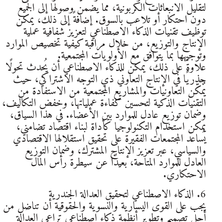
لتقليل الانبعاثات الكربونية، مما يضمن وصولها إلى الجميع
دون احتكار أو تلاعب بالسوق. إضافةً إلى ذلك، يمكن
توظيف تقنيات الذكاء الاصطناعي لتعزيز شفافية عملية
الإنتاج والتوزيع، من خلال مراقبة كيفية تخصيص الموارد
وتوجيهها بما يتوافق مع الأولويات المجتمعية.
علاوةً على ذلك، يمكن للذكاء الاصطناعي أن يُحدث تحولًا
جذريًا في الإنتاج التعاوني ذي التوجه الاشتراكي، حيث
يُمكّن التعاونيات والمشاريع المجتمعية من الاستفادة من
التقنيات الذكية لتحسين كفاءة عملياتها، وخفض التكاليف،
وضمان توزيع عادل للموارد بين الأعضاء. في هذا السياق،
يمكن استخدام التكنولوجيا كأداة لبناء اقتصاد تضامني،
يُساعد المجتمعات الفقيرة على تحقيق استقلالها الاقتصادي
والسياسي، عبر تعزيز الإنتاج المشترك، وضمان التوزيع
العادل للموارد المتاحة، بعيدًا عن سيطرة رأس المال
الاحتكاري.
6. الذكاء الاصطناعي لتحقيق العدالة الجندرية
يجب على القوى اليسارية والنسوية والحقوقية أن تناضل من
أجل تصميم وتطوير أنظمة ذكاء اصطناعي تراعي العدالة