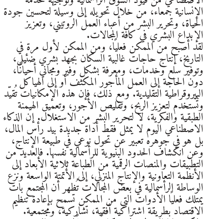
الاصطناعي من قيود السوق الرأسمالية وتوجيهه لخدمة
الإنسانية جمعاء، من خلال تحويله إلى وسيلة لتحسين جودة
الحياة، وتحرير البشر من أعباء العمل الروتيني، وتعزيز
الإبداع البشري في كافة المجالات.
لقد أصبح من الممكن فعليًا، ومن الممكن لأول مرة في
التاريخ، إنتاج حاجات غالبية السكان بجهد بشري ضئيل،
وتوفير سلع وخدمات، ومعرفة بشكل وفير ومجاني أحيانًا،
دون الحاجة إلى العمل المأجور المكثف أو إلى الهياكل
البيروقراطية التقليدية. ومع ذلك، فإن هذه الإمكانيات تُقيّد
وتُستخدم لتعزيز الربح، وتقليص الأجور، وتعميق الهيمنة
الطبقية والفكرية، لا لتحرير البشر من الاستغلال. إن الذكاء
الاصطناعي اليوم لا يمثل فقط أداة جديدة بيد رأس المال،
بل هو في جوهره تعبير عن تحول نوعي في طبيعة الإنتاج،
وعن انكشاف الحدود البنيوية للرأسمالية نفسها. فالعديد من
التطبيقات والمنصات الرقمية من الطباعة ثلاثية الأبعاد إلى
الأنظمة التعاونية والإنتاج المنزلي، إلى الأتمتة الواسعة ونزع
الوساطة الرأسمالية في بعض المجالات تُظهر أن المجتمع بات
يمتلك فعليًا الأدوات التي من الممكن تسمح بإعادة تنظيم
الاقتصاد بطريقة اشتراكية أفقية، تشاركية، ومجتمعية.