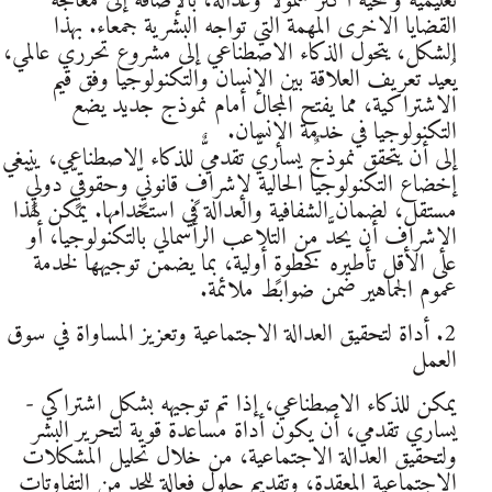
تعليمية وصحية أكثر شمولًا وعدالة، بالإضافة إلى معالجة
القضايا الاخرى المهمة التي تواجه البشرية جمعاء. بهذا
الشكل، يتحول الذكاء الاصطناعي إلى مشروع تحرري عالمي،
يُعيد تعريف العلاقة بين الإنسان والتكنولوجيا وفق قيم
الاشتراكية، مما يفتح المجال أمام نموذج جديد يضع
التكنولوجيا في خدمة الإنسان.
إلى أن يتحقق نموذجٌ يساريٌّ تقدميٌّ للذكاء الاصطناعي، ينبغي
إخضاع التكنولوجيا الحالية لإشرافٍ قانونيٍّ وحقوقيٍّ دوليٍّ
مستقل، لضمان الشفافية والعدالة في استخدامها. يمكن لهذا
الإشراف أن يحدَّ من التلاعب الرأسمالي بالتكنولوجيا، أو
على الأقل تأطيره كخطوةٍ أولية، بما يضمن توجيهها لخدمة
عموم الجماهير ضمن ضوابط ملائمة.
2. أداة لتحقيق العدالة الاجتماعية وتعزيز المساواة في سوق
العمل
يمكن للذكاء الاصطناعي، إذا تم توجيهه بشكل اشتراكي -
يساري تقدمي، أن يكون أداة مساعدة قوية لتحرير البشر
ولتحقيق العدالة الاجتماعية، من خلال تحليل المشكلات
الاجتماعية المعقدة، وتقديم حلول فعالة للحد من التفاوتات