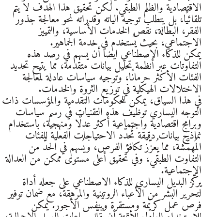
الاقتصادية والظلم الطبقي. لكن تحقيق هذا الهدف لا يتم
تلقائيًا، بل يتطلب توجيه الياته وقدراته نحو معالجة جذور
الفقر، البطالة، نقص الخدمات الأساسية، والتمييز
الاجتماعي، بحيث يُستخدم في خدمة الجماهير.
يمكن للذكاء الاصطناعي ايضا أن يسهم في رصد هذه
التفاوتات عبر أنظمة تحليل بيانات متقدمة، مما يتيح تحديد
الفئات الأكثر حرمانًا، وتوجيه سياسات عادلة لمعالجة
الاختلالات الهيكلية في توزيع الثروة والخدمات.
في هذا السياق، يمكن للحكومات التقدمية والمؤسسات ذات
التوجه اليساري توظيف هذه التقنيات في رسم سياسات
وبرامج اقتصادية واجتماعية أكثر عدلًا ومنهجية، باستخدام
نماذج بيانات دقيقة تُحدّد الاحتياجات الفعلية للفئات
المُهمَّشة، مما يُعزّز تكافؤ الفرص، ويُسهم في الحدّ من
التفاوت الطبقي، وفي تحقيق أعلى مستوى ممكن من العدالة
الاجتماعية.
يركّز البديل اليساري للذكاء الاصطناعي على جعله أداة
لتحرير البشر من الأعباء الروتينية والمرهقة، مع ضمان توفير
فرص عمل كريمة ومستقرة وبنفس الأجور. يمكن