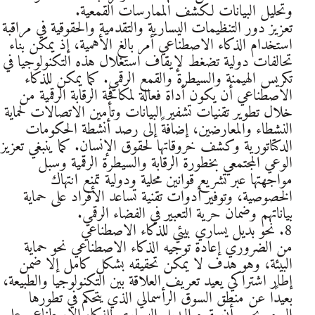
وتحليل البيانات لكشف الممارسات القمعية.
تعزيز دور التنظيمات اليسارية والتقدمية والحقوقية في مراقبة
استخدام الذكاء الاصطناعي أمر بالغ الأهمية، إذ يمكن بناء
تحالفات دولية تضغط لإيقاف استغلال هذه التكنولوجيا في
تكريس الهيمنة والسيطرة والقمع الرقمي. كما يمكن للذكاء
الاصطناعي أن يكون أداة فعالة لمكافحة الرقابة الرقمية من
خلال تطوير تقنيات تشفير البيانات وتأمين الاتصالات لحماية
النشطاء والمعارضين، إضافةً إلى رصد أنشطة الحكومات
الدكتاتورية وكشف خروقاتها لحقوق الإنسان. كما ينبغي تعزيز
الوعي المجتمعي بخطورة الرقابة والسيطرة الرقمية وسبل
مواجهتها عبر تشريع قوانين محلية ودولية تمنع انتهاك
الخصوصية، وتوفير أدوات تقنية تساعد الأفراد على حماية
بياناتهم وضمان حرية التعبير في الفضاء الرقمي.
8. نحو بديل يساري بيئي للذكاء الاصطناعي
من الضروري إعادة توجيه الذكاء الاصطناعي نحو حماية
البيئة، وهو هدف لا يمكن تحقيقه بشكل كامل إلا ضمن
إطار اشتراكي يعيد تعريف العلاقة بين التكنولوجيا والطبيعة،
بعيدًا عن منطق السوق الرأسمالي الذي يتحكم في تطورها