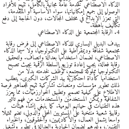
الذكاء الاصطناعي كخدمة عامة مجانية بالكامل، تتيح للأفراد
الوصول إلى جميع إمكانياتها، سواء الأساسية أو المتقدمة،
التي تعزّز الإبداع في مختلف المجالات، دون الحاجة إلى دفع
تكاليف باهظة.
4. الرقابة المجتمعية على الذكاء الاصطناعي
يهدف البديل اليساري للذكاء الاصطناعي إلى فرض رقابة
مجتمعية شفافة وديمقراطية على التكنولوجيا، ولا سيما الذكاء
الاصطناعي، لضمان استخدامها بعدالة وإنصاف. ولتحقيق
رقابة فعالة، يجب إعادة توزيع السلطة الرقمية بحيث تصبح
التكنولوجيا مملوكة للمجتمع، تُوظَّف لخدمته بدلًا من
استخدامها كأداة احتكارية بيد الشركات الكبرى. يتطلب
ذلك تطوير مؤسسات ومنصات تشاركية تتيح للجماهير فرصة
الاطلاع على كيفية تصميم وتطبيق الخوارزميات، مما يعزز
الشفافية ويمكّن المستخدمين والمستخدمات من فهم تأثير
هذه التقنيات في حياتهم اليومية. كما ينبغي إنشاء هيئات
رقابية شعبية منتخبة على المستويين المحلي والدولي، تضم تمثيلًا
واسعًا يشمل العمال، والأكاديميين، والحقوقيين، والخبراء
التقنيين، وغيرهم لضمان الحيادية والعدالة في تطوير وتشغيل