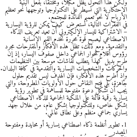
ولكن هذا التحول يظل مكبلاً، ومختنقًا، بفعل البنية
الاحتكارية التي تسيطر على التكنولوجيا وتوجهها نحو تعظيم
الأرباح لا نحو تعميم الفائدة للمجتمع.
في الفقرات التالية، نستعرض كيف يمكن للرؤية اليسارية
– الاشتراكية لليسار الإلكتروني أن تُعيد تعريف الذكاء
الاصطناعي ليصبح قوة محرِّرة تخدم القيم الإنسانية
والتقدمية. ومع ذلك، تظل هذه الأفكار والمقترحات مجرد
رؤوس أقلام للحوار الجماعي داخل صفوف اليسار، إذ إن
طرح بديل كهذا يتطلب نقاشات موسعة بين التنظيمات
والحركات والشخصيات اليسارية والتقدمية في كافة البلدان.
وإذ أطرح هذه الأفكار، فإن الهدف ليس تقديم حلول
جاهزة، بل فتح النقاش حول الأولويات المطروحة، والتي
يجب أن تُشكّل دعوة مفتوحة للمساهمة في تطوير رؤية
يسارية رقمية قائمة على الملكية الجماعية للذكاء الاصطناعي
بشكل خاص، وللتكنولوجيا بشكل عام، من خلال جهد
يساري جماعي منظم وعلى نطاق عالمي.
1. تطوير أنظمة ذكاء اصطناعي يسارية أو محايدة ومفتوحة
المصدر