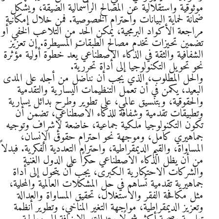
موثوقية واستقلالية عن المصالح الرأسمالية الضيقة، ويشكل
ضمانة لحماية البيانات واحترام الخصوصية. فمن خلال إمكانية
مراجعة الأكواد البرمجية، يمكن الحد من التلاعب الخفي أو
تضمين تحيزات تخدم مصالح الطبقات المسيطرة. إن تعزيز
الشفافية والثقة في الذكاء الاصطناعي يُعد خطوة أولية مؤثرة
نحو تحويل التكنولوجيا إلى أداة تحررية.
والحل المطلوب، الذي يجب أن نناضل من أجله على المدى
البعيد، يكمن في أن تعمل التنظيمات اليسارية والتقدمية
والحقوقية، وبتنسيق عالمي، على تطوير وطرح بدائل يسارية
وتطبيقات تقدمية وشفافة للذكاء الاصطناعي، تضمن أن
تكون التكنولوجيا ملكية جماعية، خاضعة لإشراف وتوجيه
جماهيري كامل، وموجهة نحو احترام حقوق الإنسان،
المساواة، والقيم الديمقراطية، واحترام التعددية الفكرية. فبدلاً
من أن يظل الذكاء الاصطناعي حكرًا على الدول الغنية
والشركات الاحتكارية الكبرى، يجب أن يتحول إلى أداة
جماهيرية تقدمية تُساهم في حل المشكلات العالمية والمحلية،
مثل مكافحة الفقر والاستغلال، تحقيق المساواة والعدالة
وتعزيز الديمقراطية، مواجهة التغير المناخي، وتطوير أنظمة