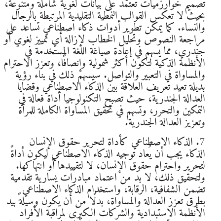
تصميم خوارزميات تعتمد على بيانات لغوية شاملة ومتنوعة،
بحيث لا تعكس القوالب النمطية التقليدية المرتبطة بالرجال
والنساء. كما يمكن تطوير أدوات ذكاء اصطناعي تساعد على
مراجعة النصوص وتحليل الخطاب لإزالة أي تمييز لغوي أو
جندري، مما يسهم في إعادة صياغة اللغة المستخدمة في
الأنظمة الذكية لتكون أكثر شمولية وإنصافًا، وتعزز الاحترام
والمساواة في التعبير والتواصل. سيسهم ذلك في بناء رؤية
بديلة تعيد تعريف العلاقة بين الذكاء الاصطناعي وقضايا
العدالة الجندرية، حيث تصبح التكنولوجيا أداة فعالة في
التمكين والتحرر، وتسهم في تحقيق المساواة الكاملة للمرأة
وتعزيز العدالة الجندرية.
7. الذكاء الاصطناعي كأداة لتحرير حقوق الإنسان
الذكاء يجب أن يُعاد توجيه الذكاء الاصطناعي ليكون أداةً
لتحرير واحترام حقوق الإنسان، لا لتقييدها أو انتهاكها.
ولتحقيق ذلك، لا بد من اعتماد مبادرات يسارية تقدمية
تضمن الشفافية، الرقابة، واستخدام الذكاء الاصطناعي
بطرق تعزز العدالة والمساواة، بدلًا من أن يكون وسيلةً بيد
الأنظمة الاستبدادية والشركات الكبرى لمراقبة الأفراد