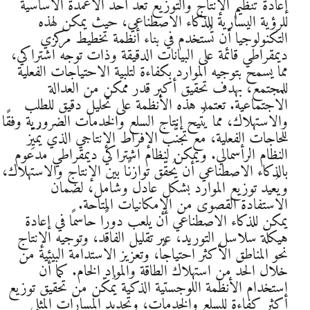
إعادة تنظيم الإنتاج والتوزيع تُعدّ أحد الأعمدة الأساسية
للرؤية اليسارية للذكاء الاصطناعي، حيث يمكن لهذه
التكنولوجيا أن تُستخدم في بناء أنظمة تخطيط مركزي
ديمقراطي قائمة على البيانات الدقيقة وذات توجه اشتراكي،
مما يسمح بتوجيه الموارد بكفاءة لتلبية الاحتياجات الفعلية
للمجتمع، بهدف تحقيق أكبر قدر ممكن من العدالة
الاجتماعية. تعتمد هذه الأنظمة على تحليل دقيق للطلب
والاستهلاك، مما يُتيح إنتاج السلع والخدمات الضرورية وفقًا
للحاجات الفعلية، مع تجنُّب الإفراط الإنتاجي الذي يُميِّز
النظام الرأسمالي. ويمكن لنظام اشتراكي ديمقراطي مدعوم
بالذكاء الاصطناعي أن يُحقّق توازنًا بين الإنتاج والاستهلاك،
ويُعيد توزيع الموارد بشكل عادل وشامل، لضمان
الاستفادة القصوى من الإمكانيات المتاحة.
يمكن للذكاء الاصطناعي أن يلعب دورًا حاسمًا في إعادة
هيكلة سلاسل التوريد، عبر تقليل الفاقد، وتوجيه الإنتاج
نحو المناطق الأكثر احتياجًا، وتعزيز الاستدامة البيئية من
خلال الحدّ من استهلاك الطاقة والمواد الخام. كما أن
استخدام الأنظمة اللوجستية الذكية يُمكّن من تحقيق توزيع
أكثر كفاءة للسلع والخدمات، وتحديد المسارات المثلى