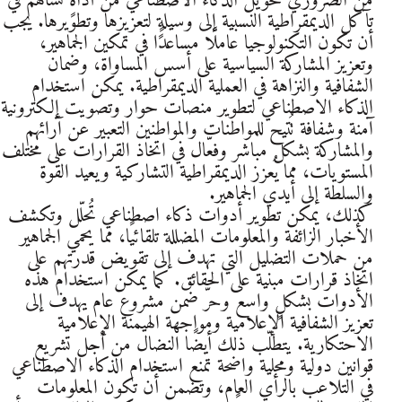
من الضروري تحويل الذكاء الاصطناعي من أداةٍ تُساهم في
تآكل الديمقراطية النسبية إلى وسيلةٍ لتعزيزها وتطويرها. يجب
أن تكون التكنولوجيا عاملًا مساعدًا في تمكين الجماهير،
وتعزيز المشاركة السياسية على أسس المساواة، وضمان
الشفافية والنزاهة في العملية الديمقراطية. يمكن استخدام
الذكاء الاصطناعي لتطوير منصات حوار وتصويت إلكترونية
آمنة وشفافة تُتيح للمواطنات والمواطنين التعبير عن آرائهم
والمشاركة بشكل مباشر وفعّال في اتخاذ القرارات على مختلف
المستويات، مما يُعزز الديمقراطية التشاركية ويعيد القوة
والسلطة إلى أيدي الجماهير.
كذلك، يمكن تطوير أدوات ذكاء اصطناعي تُحلّل وتكشف
الأخبار الزائفة والمعلومات المضللة تلقائيًا، مما يحمي الجماهير
من حملات التضليل التي تهدف إلى تقويض قدرتهم على
اتخاذ قرارات مبنية على الحقائق. كما يمكن استخدام هذه
الأدوات بشكلٍ واسع وحرّ ضمن مشروع عام يهدف إلى
تعزيز الشفافية الإعلامية ومواجهة الهيمنة الإعلامية
الاحتكارية. يتطلّب ذلك أيضًا النضال من أجل تشريع
قوانين دولية ومحلية واضحة تمنع استخدام الذكاء الاصطناعي
في التلاعب بالرأي العام، وتضمن أن تكون المعلومات