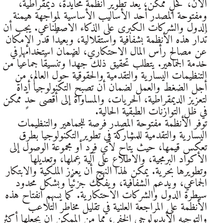
الآن، كحلٍّ ممكن، يُعدّ تطوير أنظمة محايدة، ديمقراطية،
ومفتوحة المصدر أحد الأساليب الأساسية لمواجهة هيمنة
الدول والشركات الكبرى على الذكاء الاصطناعي. يجب أن
تُدار هذه الأنظمة بشفافية واستقلالية، وبعيدًا قدر الإمكان
عن مصالح رأس المال الاحتكاري، لضمان استخدامها في
خدمة الجماهير. يتطلب تحقيق ذلك جهدًا وتنسيقًا جماعيًا من
التنظيمات اليسارية والتقدمية والحقوقية حول العالم، من
أجل الضغط والعمل لضمان أن تصبح التكنولوجيا أداة
لتعزيز الديمقراطية، الحريات، والمساواة إلى أقصى حدٍّ ممكن
في ظل التوازنات الطبقية الحالية.
توفر الأنظمة مفتوحة المصدر فرصة للجماهير والتنظيمات
اليسارية والتقدمية للمشاركة في تطوير التكنولوجيا بطرق
تعكس قيمها، حيث يُتاح لأي فرد أو مجموعة الوصول إلى
الأكواد البرمجية، والاطلاع على آلية عملها، وتعديلها
وتطويرها بحرية. يمكن لهذا النهج أن يُعزز الملكية والابتكار
الجماعي، ويدعم الشفافية، ويفكك جزئيًا وبشكل محدود
سيطرة الدول والشركات الاحتكارية. كما يسهم انفتاح هذه
الأنظمة على المراجعة العلنية في تقليل مخاطر التلاعب
والتوجيه الأيديولوجي الخفي، مما من الممكن ان يجعلها أكثر