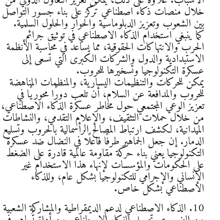
الأسباب. علاوةً على ذلك، يمكن تعزيز التعاون الدولي من
خلال منصات ذكاء اصطناعي تُركز على بناء جسور التواصل
بين الشعوب وتعزيز الدبلوماسية والحوار والحلول السلمية.
كما ينبغي استخدام الذكاء الاصطناعي في توثيق جرائم
الحرب والانتهاكات الحقوقية، مما يساعد في محاسبة الأنظمة
الاستبدادية والدول والشركات الكبرى التي تسعى إلى
عسكرة التكنولوجيا وتسخيرها للحروب.
يمكن للحركات والتنظيمات اليسارية، والمنظمات المناهضة
للحروب والمدافعة عن السلام، أن تلعب دورًا محوريًا في
تعزيز الوعي المجتمعي حول مخاطر عسكرة الذكاء الاصطناعي،
من خلال حملات التثقيف، والإعلام التقدمي، والنشاطات
الميدانية، لكشف ارتباط المصالح الرأسمالية بالحروب وتسليع
الدمار. إن جعل الجماهير طرفًا فاعلًا في النضال ضد عسكرة
التكنولوجيا يعني بناء حركة مقاومة عالمية قادرة على الضغط
على الحكومات والمؤسسات لإنهاء هذا الاستخدام غير
الإنساني والإجرامي للتكنولوجيا بشكل عام، وللذكاء
الاصطناعي بشكل خاص.
10. الذكاء الاصطناعي لدعم الديمقراطية والمشاركة الشعبية