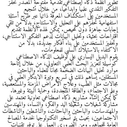
تطوير أنظمة ذكاء اصطناعي تقدمية مفتوحة المصدر تُحفّز
التفكير النقدي علميًا وإبداعيًا، من خلال تشجيع
المستخدمين على استكشاف المعرفة ذاتيًا عبر طرح أسئلة
استفهامية تُحفّزهم على التحليل والاستنتاج، بدلاً من تلقي
إجابات جاهزة دون تمحيص. يمكن لهذه الأنظمة تقديم
اقتراحات بحثية، وتحليل البيانات لدعم التفكير الاستنتاجي،
وتحفيز المستخدمين على بناء أفكار جديدة، بدلًا من
الاكتفاء بالاستهلاك السلبي للمعلومات.
يقوم البديل اليساري على توظيف الذكاء الاصطناعي
كوسيلة لتعزيز البحث العلمي التعاوني، من خلال إتاحة
موارد تحليل البيانات الضخمة مجانًا للعلماء والباحثين
المستقلين. يساهم ذلك في تسريع وتيرة الابتكار العلمي في
مجالات مثل الطب، وعلاج الأمراض المزمنة والمستعصية،
وعلم الاجتماع، والطاقة المتجددة، وحماية البيئة وغيرها.
كما يمكن إنشاء مشاريع ذكاء اصطناعي تعاونية تعتمد على
مشاركة شغيلات وشغيلة اليد والفكر، والنساء، والمهندسين
والمهندسات، والباحثين والباحثات، والناشطين والناشطات
الاجتماعيين، بحيث يتم تسخير التكنولوجيا لخدمة المصالح
العامة للجماهير. ومن الضروري العمل على توفير تقنيات