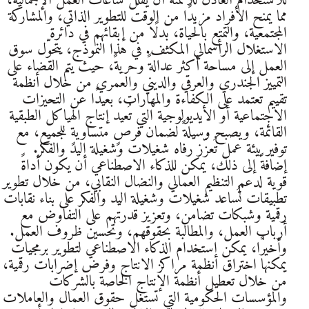
للاستخدام العادل للأتمتة أن يُقلّل ساعات العمل الإجمالية،
مما يمنح الأفراد مزيدًا من الوقت للتطوير الذاتي، والمشاركة
المجتمعية، والتمتع بالحياة، بدلًا من إبقائهم في دائرة
الاستغلال الرأسمالي المكثف. في هذا النموذج، يتحوّل سوق
العمل إلى مساحة أكثر عدالةً وحريةً، حيث يتم القضاء على
التمييز الجندري والعرقي والديني والعمري من خلال أنظمة
تقييم تعتمد على الكفاءة والمهارات، بعيدًا عن التحيزات
الاجتماعية أو الأيديولوجية التي تُعيد إنتاج الهياكل الطبقية
القائمة، ويصبح وسيلةً لضمان فرصٍ متساويةٍ للجميع، مع
توفير بيئة عمل تُعزّز رفاه شغيلات وشغيلة اليد والفكر.
إضافةً إلى ذلك، يمكن للذكاء الاصطناعي أن يكون أداةً
قوية لدعم التنظيم العمالي والنضال النقابي، من خلال تطوير
تطبيقات تُساعد شغيلات وشغيلة اليد والفكر على بناء نقابات
رقمية وشبكات تضامن، وتعزيز قدرتهم على التفاوض مع
أرباب العمل، والمطالبة بحقوقهم، وتحسين ظروف العمل.
وأخيرًا، يمكن استخدام الذكاء الاصطناعي لتطوير برمجيات
يمكنها اختراق أنظمة مراكز الانتاج وفرض إضرابات رقمية،
من خلال تعطيل أنظمة الإنتاج الخاصة بالشركات
والمؤسسات الحكومية التي تستغل حقوق العمال والعاملات