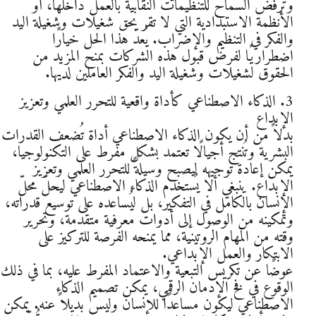
وترفض السماح للتنظيمات النقابية بالعمل داخلها، أو
الأنظمة الاستبدادية التي لا تقر بحق شغيلات وشغيلة اليد
والفكر في التنظيم والإضراب. يُعدّ هذا الحل خيارًا
اضطراريًا لفرض قبول هذه الشركات بمنح المزيد من
الحقوق لشغيلات وشغيلة اليد والفكر العاملين لديها.
3. الذكاء الاصطناعي كأداة واقعية للتحرر العلمي وتعزيز
الإبداع
بدلاً من أن يكون الذكاء الاصطناعي أداة تُضعف القدرات
البشرية وتُنتج أجيالًا تعتمد بشكل مفرط على التكنولوجيا،
يمكن إعادة توجيهه ليصبح وسيلةً للتحرر العلمي وتعزيز
الإبداع. ينبغي ألا يُستخدم الذكاء الاصطناعي ليحلّ محلّ
الإنسان بالكامل في التفكير، بل ليُساعده على توسيع قدراته،
وتمكينه من الوصول إلى أدوات معرفية متقدمة، وتحرير
وقته من المهام الروتينية، مما يمنحه الفرصة للتركيز على
الابتكار والعمل الإبداعي.
عوضًا عن تكريس التبعية والاعتماد المفرط عليه، بما في ذلك
الوقوع في فخ الإدمان الرقمي، يمكن تصميم الذكاء
الاصطناعي ليكون مساعدًا للإنسان وليس بديلاً عنه. يمكن