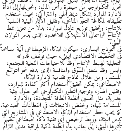
اليوم. يجب أن يقوم البديل اليساري للذكاء الاصطناعي على
تحرير التكنولوجيا من سيطرة رأس المال، وتحويلها إلى أداة
لإدارة الموارد بشكل ديمقراطي واشتراكي، بحيث تُستخدم
تطبيقاته لمكافحة التغير المناخي، وتقليل الآثار البيئية السلبية
للإنتاج، وتحقيق توزيع عادل للموارد، بدلًا من تعزيز نمط
الإنتاج الرأسمالي الاستهلاكي اللامحدود الذي يدمر التوازن
البيئي.
في النموذج اليساري، سيكون الذكاء الاصطناعي آليةً مساهمةً
في التخطيط الاقتصادي البيئي، حيث تُوظَّف قدراته
التحليلية لضبط الإنتاج وفقًا للاحتياجات الفعلية للمجتمع،
وليس وفقًا لمنطق السوق والمنافسة الذي يدفع نحو التوسع
المستمر. ومن خلال نماذج تقدمية لإدارة الذكاء
الاصطناعي، يمكن تحقيق استخدام أكثر كفاءة للموارد،
وتقليل الهدر، وتوجيه التطور التكنولوجي نحو حلول بيئية
جذرية، مثل تحسين أنظمة الطاقة المتجددة، والإدارة
المستدامة للمياه، وخفض الانبعاثات في القطاعات الصناعية.
كما يجب حظر استخدام الذكاء الاصطناعي في المشاريع التي
تدمر البيئة، وربط ترخيص أي تقنية ذكاء اصطناعي بتقييم
تأثيرها البيئي، إلى جانب بناء أنظمة ذكية لمراقبة مدى التزام