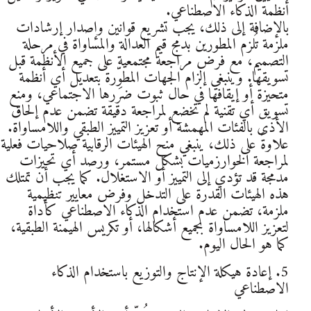
أنظمة الذكاء الاصطناعي.
بالإضافة إلى ذلك، يجب تشريع قوانين وإصدار إرشادات
ملزمة تُلزم المطورين بدمج قيم العدالة والمساواة في مرحلة
التصميم، مع فرض مراجعة مجتمعية على جميع الأنظمة قبل
تسويقها. وينبغي إلزام الجهات المطوِّرة بتعديل أي أنظمة
متحيزة أو إيقافها في حال ثبوت ضررها الاجتماعي، ومنع
تسويق أي تقنية لم تخضع لمراجعة دقيقة تضمن عدم إلحاق
الأذى بالفئات المهمشة أو تعزيز التمييز الطبقي واللامساواة.
علاوةً على ذلك، ينبغي منح الهيئات الرقابية صلاحيات فعلية
لمراجعة الخوارزميات بشكل مستمر، ورصد أي تحيزات
مدمجة قد تؤدي إلى التمييز أو الاستغلال. كما يجب أن تمتلك
هذه الهيئات القدرة على التدخل وفرض معايير تنظيمية
ملزمة، تضمن عدم استخدام الذكاء الاصطناعي كأداة
لتعزيز اللامساواة بجميع أشكالها، أو تكريس الهيمنة الطبقية،
كما هو الحال اليوم.
5. إعادة هيكلة الإنتاج والتوزيع باستخدام الذكاء
الاصطناعي