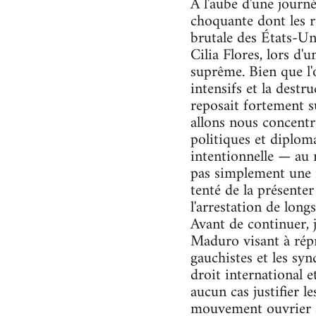
À l'aube d'une journé
choquante dont les r
brutale des États-Un
Cilia Flores, lors d
suprême. Bien que l
intensifs et la destr
reposait fortement s
allons nous concentr
politiques et diploma
intentionnelle — au r
pas simplement une i
tenté de la présenter
l'arrestation de long
Avant de continuer, 
Maduro visant à répri
gauchistes et les syn
droit international 
aucun cas justifier l
mouvement ouvrier a