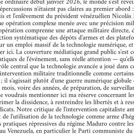
e ordinaire début janvier 2026, le monde s'est réveil
épercussions n'étaient pas claires au premier abord :
is et l'enlèvement du président vénézuélien Nicolás
'une opération complexe menée avec une précision mil
'opération comprenne une attaque militaire directe
uction systématique des dépôts d'armes et des platefo
ur un emploi massif de la technologie numérique, et 
er ici. La couverture médiatique grand public s'est c
tiques de l'événement, sans réelle attention — qu'el
ôle central que la technologie avancée a joué dans ce
ntervention militaire traditionnelle comme certain
 ; il s'agissait plutôt d'une guerre numérique globale
s mois, voire des années, de préparation, de surveilla
je voudrais mentionner ici ma réserve concernant le
mer la dissidence, à restreindre les libertés et à ress
dicats. Notre critique de l'intervention capitaliste am
et de l'utilisation de la technologie comme arme d'hé
es pratiques répressives du régime Maduro contre les 
u Venezuela, en particulier le Parti communiste du 