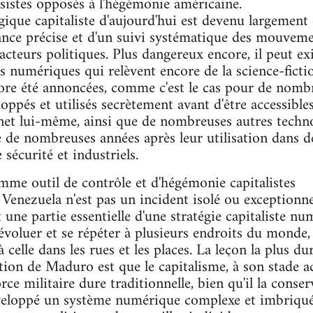
sistes opposés à l'hégémonie américaine.
ique capitaliste d'aujourd'hui est devenu largement 
llance précise et d'un suivi systématique des mouveme
 acteurs politiques. Plus dangereux encore, il peut e
s numériques qui relèvent encore de la science-fictio
core été annoncées, comme c'est le cas pour de nom
ppés et utilisés secrètement avant d'être accessibles
net lui-même, ainsi que de nombreuses autres techno
e de nombreuses années après leur utilisation dans de
sécurité et industriels.
mme outil de contrôle et d'hégémonie capitalistes
 Venezuela n'est pas un incident isolé ou exceptionne
une partie essentielle d'une stratégie capitaliste nu
voluer et se répéter à plusieurs endroits du monde, 
celle dans les rues et les places. La leçon la plus dure
tation de Maduro est que le capitalisme, à son stade a
ce militaire dure traditionnelle, bien qu'il la conserv
éveloppé un système numérique complexe et imbriqué