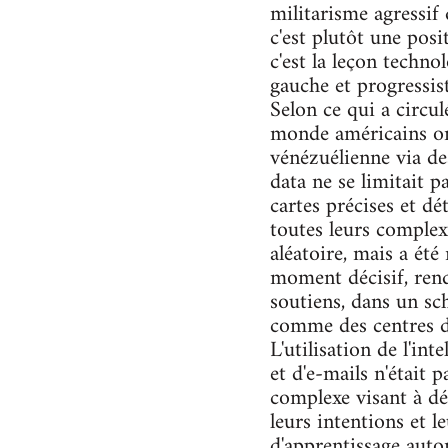
militarisme agressif 
c'est plutôt une pos
c'est la leçon techn
gauche et progressis
Selon ce qui a circul
monde américains ont
vénézuélienne via des
data ne se limitait p
cartes précises et d
toutes leurs complex
aléatoire, mais a ét
moment décisif, rend
soutiens, dans un sc
comme des centres dé
L'utilisation de l'int
et d'e-mails n'était
complexe visant à dé
leurs intentions et l
d'apprentissage auto