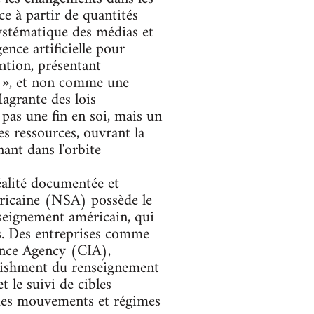
e à partir de quantités
ystématique des médias et
ence artificielle pour
ention, présentant
ue », et non comme une
lagrante des lois
 pas une fin en soi, mais un
es ressources, ouvrant la
nant dans l'orbite
réalité documentée et
éricaine (NSA) possède le
eignement américain, qui
es. Des entreprises comme
gence Agency (CIA),
ablishment du renseignement
t le suivi de cibles
re des mouvements et régimes