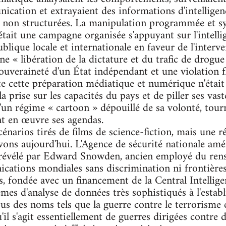
ation et extrayaient des informations d'intelligenc
 non structurées. La manipulation programmée et s
tait une campagne organisée s'appuyant sur l'intellig
blique locale et internationale en faveur de l'interv
e « libération de la dictature et du trafic de drog
ouveraineté d'un État indépendant et une violation f
te cette préparation médiatique et numérique n'était
 prise sur les capacités du pays et de piller ses vast
 d'un régime « cartoon » dépouillé de sa volonté, tour
t en œuvre ses agendas.
énarios tirés de films de science-fiction, mais une 
vons aujourd'hui. L'Agence de sécurité nationale am
vélé par Edward Snowden, ancien employé du rens
ications mondiales sans discrimination ni frontièr
s, fondée avec un financement de la Central Intelli
èmes d'analyse de données très sophistiqués à l'est
ous des noms tels que la guerre contre le terrorisme e
u'il s'agit essentiellement de guerres dirigées cont