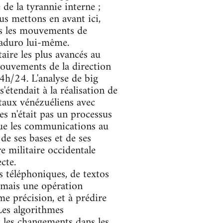
 de la tyrannie interne ;
us mettons en avant ici,
ous les mouvements de
Maduro lui-même.
taire les plus avancés au
mouvements de la direction
24h/24. L'analyse de big
'étendait à la réalisation de
taux vénézuéliens avec
es n'était pas un processus
 que les communications au
de ses bases et de ses
e militaire occidentale
cte.
els téléphoniques, de textos
, mais une opération
e précision, et à prédire
 Les algorithmes
t les changements dans les