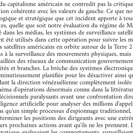
du capitalisme américain ne contredit pas la critique
ition cohérente avec les valeurs de gauche. Ce que no
ologique et stratégique que cet incident apporte à t
tes, quelle que soit notre évaluation du régime de 
é dans les médias, les systèmes de surveillance satelli
 été utilisés dans cette opération pour suivre les 
 satellites américains en orbite autour de la Terre 
as à la surveillance des mouvements physiques, mais s
étaillées des réseaux de communication gouvernemen
ités et branches. La brèche des systèmes électroniqu
é minutieusement planifiée pour les désactiver ainsi
ant la direction vénézuélienne complètement isolée 
héma d'opérations désormais connu dans la littératur
cisionnels paralysants avant une confrontation dire
elligence artificielle pour analyser des millions d'app
 pas qu'un simple processus d'espionnage traditionnel
terminer les positions des dirigeants avec une extrêm
eurs prochaines actions avant qu'ils ne les prennent.
matique analysaient les comportements, surveillaien