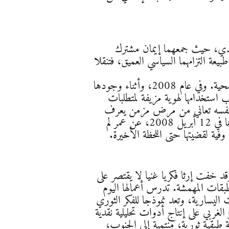
د غاندي، حيث جمعهما إيمان مشترك
يعة التزامهما السياسي العميق، فتنقلا
واصلت أنورادها نشاطها الثوري الميداني في ظروف قاسية، حتى أثناء تدهور حالتها الصحية. وفي عام 2008، وأثناء وجودها
 استخدامها لهوية مزيفة لمتطلبات
ت نفسه تعاني من مرض مزمن يعرف
بـ"التصلب الجهازي" ، وهو ما أدى إلى تدهور سريع في حالتها الصحية. رحلت أنورادها في 12 أبريل 2008، عن عمر لم
 وفية لقضيتها حتى اللحظة الأخيرة.
د خفت إرثا فكريا غنيا لا يقتصر على
لطبقات المهمشة. تدرس أعمالها اليوم
اليسارية، وتعد نموذجا للفكر الثوري
الغربي على إنتاج أدوات تحليلية نقدية
 طبقية ثورية، منتمية إلى الجنوب،