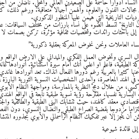
 النساء أدوارا حاسمة على الصعيدين العالمي والمحلي. ناضلن من
مجالات الفنون والعلوم، وألهمن أجيالا متعاقبة. ورغم ذلك، 
يات التاريخية التي هيمن عليها المنظور الذكوري.
ن التاريخ" لتسط الضوء على نساء بارزات من مختلف السياقات: عالم
ى باحثات رائدات وشخصيات ثقافية مؤثرة، تركن بصمات لا تمحى
نساء العاملات ونحن نخوض المعركة بعقلية ذكورية”
ل السري وتخوض العمل الفكري والميداني علي الارض الواقع ومع 
ة الطبقية، فاعلم او اعلمي أنك أمام سيرة استثنائية. أنورادها غ
نها كثيرا بالعربية رغم دورها الفعال انذاك. تعد أنورادها غاندي
ي الهند المعاصرة، وإحدى الشخصيات النسوية الثورية البارزة في
كسي، من خلال دمج النظرية بالممارسة، ومواجهة النظام الأبوي
ليسارية نفسها، مقترحة رؤية نسوية طبقية نابعة في الواقع الهندي
تصادي معقد كالهند، حيث تتشابك البنى الطبقية والطائفية والج
لتزاما مزدوجا بقضية الصراع الطبقي والنضال النسوي، دون الفص
ن أن ينجز إلا عبر تفكيك النظام الرأسمالي والأبوي بجذوره المتشاب
إلى قائدة شيوعية