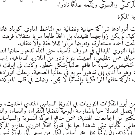
لماركسي والنسوي ويمنحه صدقا نادرا.
 المبكرة
1983، عقدت أنورادها شراكة حياتية ونضالية مع الناشط الماوي كوبا
ية. لم يكن زواجهما تقليديا، بل اتخذ طابعا سريا متنقلا، فرضته طب
حت أسماء مستعارة، وتعرضا مرارا للملاحقة والاعتقال.
سياق عمل تنظيمي، أصيبت بنوع نادر من الملاريا الدماغية. بسبب
 تشخيص مرضها، ما فاقم حالتها بشكل خطير. وكانت في الوق
ن، تاركة خلفها أثرا فكريا وإنسانيا لا يمحى. وضلت في قلب المعركة،
ن أبرز المفكرات الثوريات في التاريخ السياسي الهندي الحديث، وق
 يتصل اتصالا حيا بالممارسة اليومية لقضايا الفقراء، والنساء، وا
ثير من الجامعات الهندية، ضمن مناهج الحركة النسوية والسياسات 
لمي. كتاباتها تبقى شاهدا حيا على قدرة الفكر الثوري خارج المركز 
غربي ذاته. إن إرثها يمثل حجر أساس لكل من يسعى إلى بلورة نسوية