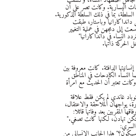
تي تتجاهل اضطهاد النساء، وكشفت
مات اليسارية. وكانت تصر على أن
لسلطة، بما في ذلك السلطة الذكورية.
ل دانداكارانيا وباستار، طبقت
سعت إلى دمجهن في عملية التغيير
د النساء في دانداكارانيا"
سانيتها الدافئة. كانت معروفة بين
ا النساء الكادحات في المناطق
كانت تعتبر أن الحديث مع امرأة
وباد غاندي لم يكن فقط علاقة
ة، يواجهان الملاحقة والاعتقال،
ا المقربين بعد وفاتها قائلا:
 تكن تهادن، لكنها كانت تصغي."
السري:
ن سيكون؟" هذا الجانب الإنساني من