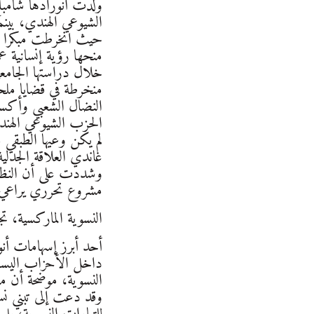
الشيوعي الهندي، بينما
حيث انخرطت مبكرا في 
منحها رؤية إنسانية عم
خلال دراستها الجامعي
منخرطة في قضايا ملحة
النضال الشعبي وأكسبه
الحزب الشيوعي الهندي
لم يكن وعيها الطبقي م
غاندي العلاقة الجدلية
وشددت على أن النظام ا
مشروع تحرري يراعي ا
النسوية الماركسية، تج
أحد أبرز إسهامات أنور
النسوية، موضحة أن م
وقد دعت إلى تبني نسو