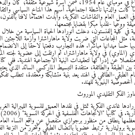
ولدت أنورادها شامباغ في مومباي عام 1954، ضمن أسرة شيوعية
 كانت والدتها ناشطة اجتماعية. أسهم هذا المناخ السياسي والثقاف
العمل العام والنقاشات الفكرية، وأبدت اهتماما لافتا بالفنون
يقة ووعيا -نقديا مبكرا بقضايا مجتمعها.
ة في كلية إلفنستون، دخلت أنورادها الحياة السياسية من خلال ال
، مثل المجاعات التي ضربت ولاية ماهاراشترا وأزمة اللاجئين البن
ا حسا ميدانيا مباشرا. هذه التجارب دفعتها لاحقا إلى الانضما
 (الماوي) في ولاية ماهاراشترا، ثم ارتقت إلى عضوية لجنته المر
نفصلا عن إدراكها لتعقيدات البنية الاجتماعية الهندية. ففي كتاب
 بين الطبقة والطائفة، منتقدة التبسيط الماركسي السائد الذي يعتب
لطبقي-الطائفي في الهند يعد بنية متشابكة ومعقدة، تتطلب تفكيكا 
لخصوصية البنيوية للهند.
اوز الفكر التقليدي الموروث
ادها غاندي الفكرية تمثل في نقدها العميق للنسوية الليبرالية الغ
داخل 
عظمها ينطلق من منظور برجوازي منفصل عن واقع النساء العام
ية بروليتارية ترتبط عضويا بالنضال الطبقي وتتحرر من النزعة ال