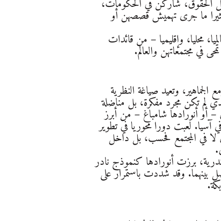
 أجل الحقوق، شاركن في الحكومات،
كثيرا ما جرى تهميش قصصهن أو
يا، محليا، وإقليميا – من قائدات
 في مجتمعاتهن والعالم.
الجماهير، وتعيد صياغة النظرية
اندي لم تكن مجرد مفكرة، بل مناضلة
 – أو أنورادها شامباغ – من أبرز
 آسيا. لعبت دورا محوريا في تطوير
 لا في المجتمع فحسب، بل داخل
.
ندرية، برزت أنورادها كنموذج نادر
ل بينهما. وقد شددت باستمرار على
كة.