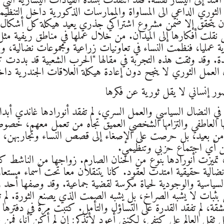
 امتد إلى اليسار نفسه. فقد انتقدت بشدة القيادات اليسارية ال
الثوري الداعي الى المساواة والممارسات الذكورية داخل التنظي
 أن يتحقق إلا ضمن مشروع اشتراكي جذري يعيد هيكلة كل أشكال ا
بل نقلت أفكارها إلى الميدان. من خلال عملها في مناطق ريفية مث
رية عمليا، فنظمت النساء في تعاونيات زراعية ومجموعات نضالية، و
. وقد وثقت هذه التجربة في مقالها "الحرب الشعبية قد بددت ترد
ر إنساني لا يقل ثورية عن فكرها
في النضال السياسي والعمل السري، لم تفقد أنورادها غاندي أبدا إن
سها العاطفي والتزامها الشخصي العميق تجاه من تعمل معهم، خصوص
ر من بعيد، بل حرصت على الإصغاء إلى قصص النساء وتجاربهن، و
عن أي اجتماع حزبي وتنظيمي.
، تميزت أنورادها بنوع من الحنان الصارم. زواجها من الناشط ك
ضالية حقيقية امتدت لعقود. كانا يتنقلان معا تحت أسماء مستعار
سياسية والوجودية لحياة مكرسة لقضية جماعية. وقد وصفها أحد رفاقه
ل بثبات لا يشبه الصراخ، بل يشبه الصمت الذي يصنع الثورة. لم
قة، لم تفقد القدرة على التساؤل والتأمل. كتبت مرة في دفترها 
مل ثقل العالم على كتفي، لكنني أعود لأتذكر: إن لم أكن أنا، فم