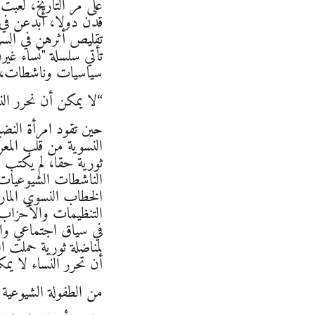
على مر التاريخ، لعبت
قدن دولا، أبدعن في 
تقليص أثرهن في السرد
تأتي سلسلة "نساء غير
سياسيات وناشطات، إل
“لا يمكن أن نحرر ال
حين تقود امرأة النضا
النسوية من قلب المعرك
ثورية حقا، لم يكتب ع
الناشطات الشيوعيات ف
الخطاب النسوي المار
التنظيمات والأحزاب ا
في سياق اجتماعي واق
لمناضلة ثورية حملت ا
أن تحرر النساء لا يمك
من الطفولة الشيوعية 