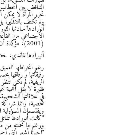
للتيارات النسوية، بل
التناقض بين الخطاب 
تحرر المرأة لا يمكن
ولم تكتفِ بالتنظير، 
أنورادها مبادئها الثو
الاجتماعي من القاعدة
(2001)، مؤكدة أن العمل الثوري لا ينجح دون إعادة هيكلة العلاقات الجندرية داخل الحركة ذاتها.
أنورادها غاندي، حضو
رغم انخراطها العميق 
رفيقاتها و رفاقها بح
الريفية. لم تكن تنظ
فقيرة لا يقل أهمية 
في علاقاتها الشخصية
شخصية، وانما شراكة ن
ويقتسمان المسؤولية ال
"كانت أنورادها تقات
ورغم ما تحملته من مش
"أحيانا أشعر أنني أح