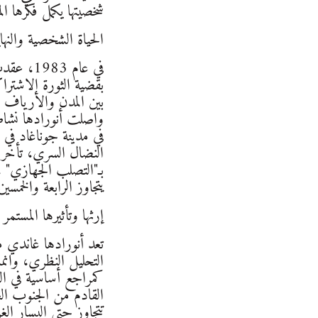
شخصيتها يكمل فكرها ا
الحياة الشخصية والنهاية
في عام 
بقضية الثورة الاشتراك
بين المدن والأرياف ت
في مدينة جوناغاد في 
النضال السري، تأخر
يتجاوز الرابعة والخمسي
إرثها وتأثيرها المستمر
تعد أنورادها غاندي م
التحليل النظري، وانما
كمراجع أساسية في الك
القادم من الجنوب العا
تتجاوز حتى اليسار ال