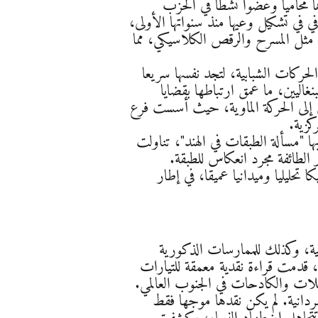
 مثقفة؛ كان والدها محاميا وعضوا نشطا في الحزب
ي في تشكيل وعيها منذ سنواتها الأولى،
، مثل المسرح والرقص الكلاسيكي، مما
حركات الشبابية، لتجد نفسها سريعا
غاليين، ما عمق ارتباطها بقضايا
م إلى الحركة الماوية، حيث أسست فرع
كزية.
ها "مسألة الطبقات في الهند"، تناولت
ر الطائفة مجرد انعكاس للطبقة.
تحليليا وميدانيا عميقا، في إطار
ربية، وكذلك للممارسات الذكورية
الأحزاب اليسارية. في كتابها "الاتجاهات الفلسفية في الحركة النسوية" (2006)، قدمت قراءة نقدية معمقة للتيارات
لات والكادحات في الجنوب العالمي.
فردانية. لم يكن نقدها موجها فقط