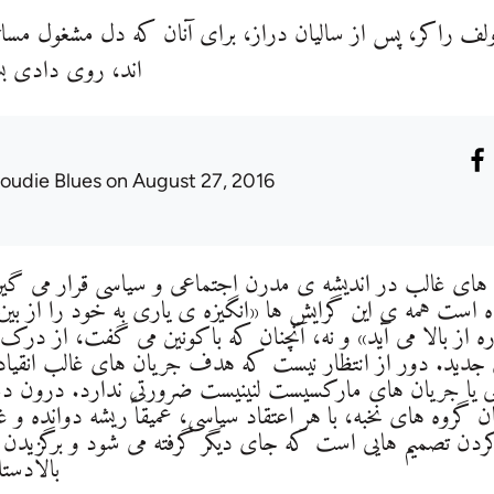
ولف راکر، پس از سالیان دراز، برای آنان که دل مشغول مسا
اند، روی دادی بس
oudie Blues
on August 27, 2016
ش های غالب در اندیشه ی مدرن اجتماعی و سیاسی قرار می گی
ست همه ی این گرایش ها «انگیزه ی یاری به خود را از بین برده
ره از بالا می آید» و نه، آنچنان که باکونین می گفت، از درک 
جدید. دور از انتظار نیست که هدف جریان های غالب انقیاد
ی یا جریان های مارکسیست لنینیست ضرورتی ندارد. درون 
 گروه های نخبه، با هر اعتقاد سیاسی، عمیقا ًریشه دوانده و غال
ردن تصمیم هایی است که جای دیگر گرفته می شود و برگزیدن
بالادستا