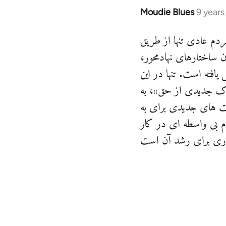
Moudie Blues
9 years
In
reply
دم عادی تنها از طریق
to
ساختارهای نهادمحور،
Welcome
by
یافته است. تنها در این
libcom.org
درک جدیدی از حق»، به
یت های جدیدی برای به
 بی واسطه ای در کار