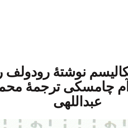
کالیسم نوشتۀ رودولف را
وآم چامسکی ترجمۀ محم
عبداللهی