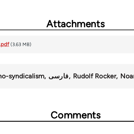
Attachments
.pdf
(3.63 MB)
Noa
Rudolf Rocker
فارسی
ho-syndicalism
Comments