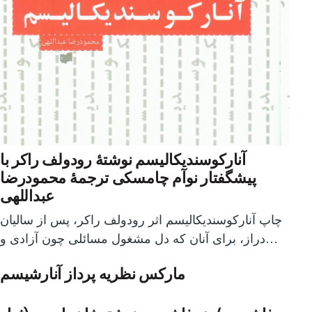
آنارکوسندیکالیسم نوشتۀ رودولف راکر با
پیشگفتار نوآم چامسکی ترجمۀ محمودرضا
عبداللهی
چاپ آنارکوسندیکالیسم اثر رودولف راکر، پس از سالیان
دراز، برای آنان که دل مشغول مسائلی چون آزادی و…
مارکس نظریه پرداز آنارشیسم