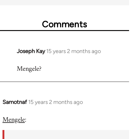
Comments
Joseph Kay
15 years 2 months ago
In
reply
Mengele?
to
Welcome
by
libcom.org
Samotnaf
15 years 2 months ago
In
reply
Mengele
:
to
Welcome
by