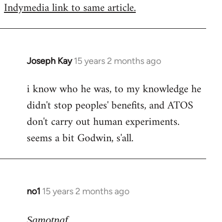
Indymedia link to same article.
Joseph Kay
15 years 2 months ago
In
reply
i know who he was, to my knowledge he
to
didn't stop peoples' benefits, and ATOS
Welcome
by
don't carry out human experiments.
libcom.org
seems a bit Godwin, s'all.
no1
15 years 2 months ago
In
reply
to
Samotnaf