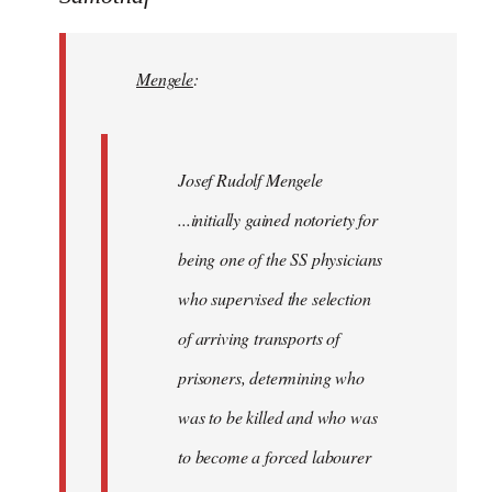
Mengele:
Quote:
Mengele
:
Josef
Rudolf
by
Samotnaf
Josef Rudolf Mengele
...initially gained notoriety for
being one of the SS physicians
who supervised the selection
of arriving transports of
prisoners, determining who
was to be killed and who was
to become a forced labourer