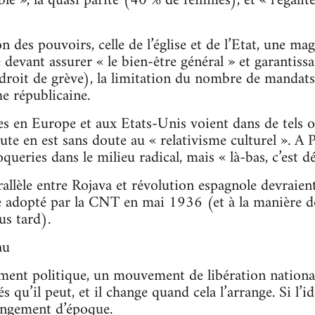
e », la quasi parité (40 % de femmes), et « l’égalité
n des pouvoirs, celle de l’église et de l’Etat, une m
evant assurer « le bien-être général » et garantissan
 droit de grève), la limitation du nombre de mandats 
 républicaine.
es en Europe et aux Etats-Unis voient dans de tels 
aute en est sans doute au « relativisme culturel ». A
ueries dans le milieu radical, mais « là-bas, c’est d
allèle entre Rojava et révolution espagnole devraie
 adopté par la CNT en mai 1936 (et à la manière do
us tard).
au
t politique, un mouvement de libération nationale
és qu’il peut, et il change quand cela l’arrange. Si l’id
hangement d’époque.