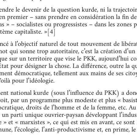
dre le devenir de la question kurde, ni la trajectoi
en premier – sans prendre en considération la fin de 
as » – socialistes ou progressistes – dans les zones 
tème capitaliste. »[4]
cé à l’objectif naturel de tout mouvement de libérat
t qui sonne trop autoritaire, c’est la création d’un 
que sur un territoire que vise le PKK, aujourd’hui co
at pour désigner la chose. La différence, outre la qu
llement démocratique, tellement aux mains de ses citoy
oilà pour l’idéologie.
ent national kurde (sous l’influence du PKK) a donc
roit, par un programme plus modeste et plus « basis
ratique, droits de l’homme et de la femme, etc. Au l
r un parti unique ouvrier-paysan développant l’indust
e » et « marxistes », ce qui est mis en avant, ce sont 
ne, l’écologie, l’anti-productivisme et, en prime, le