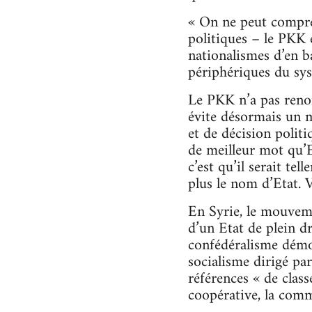
« On ne peut compren
politiques – le PKK 
nationalismes d’en b
périphériques du sys
Le PKK n’a pas renon
évite désormais un mo
et de décision politi
de meilleur mot qu’Et
c’est qu’il serait te
plus le nom d’Etat. V
En Syrie, le mouvem
d’un Etat de plein d
confédéralisme démoc
socialisme dirigé pa
références « de class
coopérative, la commu