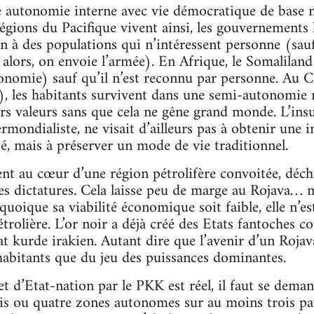
te autonomie interne avec vie démocratique de base 
régions du Pacifique vivent ainsi, les gouvernements 
n à des populations qui n’intéressent personne (sau
 alors, on envoie l’armée). En Afrique, le Somaliland 
onomie) sauf qu’il n’est reconnu par personne. Au 
, les habitants survivent dans une semi-autonomie r
urs valeurs sans que cela ne gêne grand monde. L’insu
ermondialiste, ne visait d’ailleurs pas à obtenir une
té, mais à préserver un mode de vie traditionnel.
ent au cœur d’une région pétrolifère convoitée, déchi
es dictatures. Cela laisse peu de marge au Rojava… m
oique sa viabilité économique soit faible, elle n’est
olière. L’or noir a déjà créé des Etats fantoches 
at kurde irakien. Autant dire que l’avenir d’un Roja
habitants que du jeu des puissances dominantes.
t d’Etat-nation par le PKK est réel, il faut se dema
is ou quatre zones autonomes sur au moins trois pays,