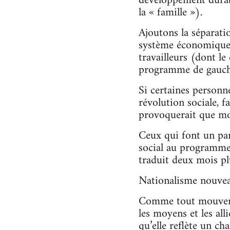
développement durabl
la « famille »).
Ajoutons la séparatio
système économique d
travailleurs (dont le
programme de gauche
Si certaines personn
révolution sociale, f
provoquerait que moq
Ceux qui font un par
social au programme
traduit deux mois pl
Nationalisme nouve
Comme tout mouvemen
les moyens et les alli
qu’elle reflète un c