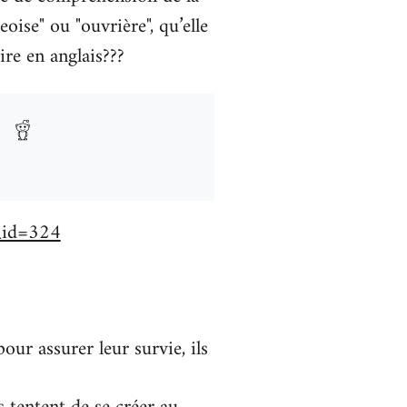
oise" ou "ouvrière", qu’elle
ire en anglais???
e_id=324
our assurer leur survie, ils