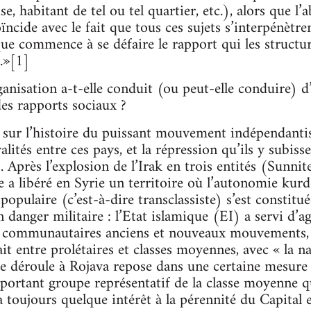
ise, habitant de tel ou tel quartier, etc.), alors que 
ïncide avec le fait que tous ces sujets s’interpénètren
que commence à se défaire le rapport qui les structur
é.»[1]
anisation a-t-elle conduit (ou peut-elle conduire) d
es rapports sociaux ?
ci sur l’histoire du puissant mouvement indépendanti
valités entre ces pays, et la répression qu’ils y subis
 Après l’explosion de l’Irak en trois entités (Sunnite
ne a libéré en Syrie un territoire où l’autonomie kur
opulaire (c’est-à-dire transclassiste) s’est constitué
 danger militaire : l’Etat islamique (EI) a servi d’a
ns communautaires anciens et nouveaux mouvements, 
fait entre prolétaires et classes moyennes, avec « la
e déroule à Rojava repose dans une certaine mesure 
mportant groupe représentatif de la classe moyenne qu
a toujours quelque intérêt à la pérennité du Capital e