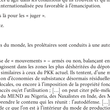
s d’agir dans les conditions qu’ils trouvent et qu’il
internationalisée peu favorable à l’émancipation.
à pour les « juger ».
e.
s du monde, les prolétaires sont conduits à une aut
se de « mouvements » – armés ou non, balançant ent
agissent dans les zones les plus déshéritées du dépoto
 similaires à ceux du PKK actuel. Ils tentent, d’une 
ction d’économies de subsistance désormais résiduelle
locales, ou encore à l’imposition de la propriété fonc
ccès ou/et l’utilisation ; […] on peut citer pêle-mêle
 du MEND au Nigeria, des Naxalistes en Inde, des M
prendre le contenu qui les réunit : l’autodéfense. […
de ce que l’on est à l’intérieur du mode de productio