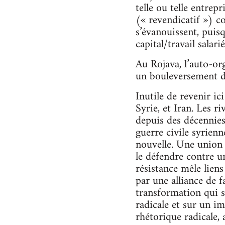
telle ou telle entrepr
(« revendicatif ») co
s’évanouissent, puis
capital/travail salari
Au Rojava, l’auto-org
un bouleversement d
Inutile de revenir i
Syrie, et Iran. Les ri
depuis des décennies.
guerre civile syrien
nouvelle. Une union p
le défendre contre un
résistance mêle lie
par une alliance de 
transformation qui s
radicale et sur un i
rhétorique radicale, 