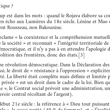
ique ?
up est dans les mots : quand le Rojava élabore sa c
 en écho aux Lumières du 18e siècle. Lénine et Mao o
sent Rousseau, non Bakounine.
oclame « la coexistence et la compréhension mutuelle
la société » et reconnaît « l’intégrité territoriale de 
mocratique, et il n’y a pas à en attendre l’apologie de 
olition des frontières, donc des états.[3]
une révolution démocratique. Dans la Déclaration de
, le droit de « résistance à l’oppression » explicite
té. La liberté était complète mais définie et limitée 
privée » est un droit dans le cadre de la loi. Bien qu
 », le Contrat social prévoit une administration, une
oir central récoltant de l’argent).
ut 21e siècle : la référence à « Dieu tout puissant 