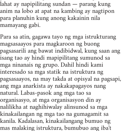
lahat ay napipilitang sundan — parang kung
anim na lobo at apat na kambing ay nagtipon
para planuhin kung anong kakainin nila
mamayang gabi.
Para sa atin, gagawa tayo ng mga istrukturang
magsasaayos para magkaroon ng buong
pagsasarili ang bawat indibidwal, kung saan ang
isang tao ay hindi mapipilitang sumunod sa
mga ninanais ng grupo. Dahil hindi kami
interesado sa mga statik na istruktura ng
pagsasaayos, na may takda at opisyal na pagsapi,
ang mga anarkista ay nakakapagayos nang
natural. Labas-pasok ang mga tao sa
organisasyo, at mga organisasyon din ay
nalilikha at naghihiwalay alinsunod sa mga
kinakailangan ng mga tao na gumagamit sa
kanila. Kadalasan, kinakailangang bumuo ng
mas malaking istruktura, bumubuo ang iba't