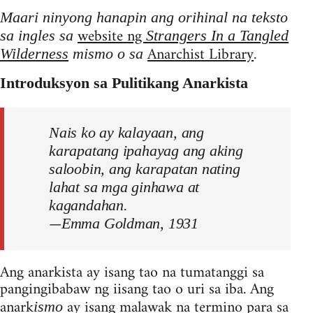
Maari ninyong hanapin ang orihinal na teksto
website ng
sa ingles sa
Strangers In a Tangled
Anarchist Library
Wilderness
mismo o sa
.
Introduksyon sa Pulitikang Anarkista
Nais ko ay kalayaan, ang
karapatang ipahayag ang aking
saloobin, ang karapatan nating
lahat sa mga ginhawa at
kagandahan.
—
Emma Goldman, 1931
Ang anarkista ay isang tao na tumatanggi sa
pangingibabaw ng iisang tao o uri sa iba. Ang
anark
ay isang malawak na termino para sa
ismo