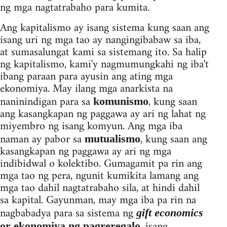
ng mga nagtatrabaho para kumita.
Ang kapitalismo ay isang sistema kung saan ang
isang uri ng mga tao ay nangingibabaw sa iba,
at sumasalungat kami sa sistemang ito. Sa halip
ng kapitalismo, kami'y nagmumungkahi ng iba't
ibang paraan para ayusin ang ating mga
ekonomiya. May ilang mga anarkista na
naninindigan para sa
, kung saan
komunismo
ang kasangkapan ng paggawa ay ari ng lahat ng
miyembro ng isang komyun. Ang mga iba
naman ay pabor sa
, kung saan ang
mut
u
alismo
kasangkapan ng paggawa ay ari ng mga
indibidwal o kolektibo. Gumagamit pa rin ang
mga tao ng pera, ngunit kumikita lamang ang
mga tao dahil nagtatrabaho sila, at hindi dahil
sa kapital. Gayunman, may mga iba pa rin na
nagbabadya para sa sistema ng
gift economics
, isang
or ekonomiya ng pagreregalo