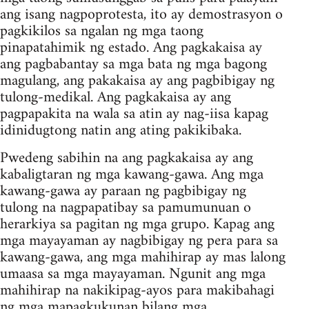
ang isang nagpoprotesta, ito ay demostrasyon o
pagkikilos sa ngalan ng mga taong
pinapatahimik ng estado. Ang pagkakaisa ay
ang pagbabantay sa mga bata ng mga bagong
magulang, ang pakakaisa ay ang pagbibigay ng
tulong-medikal. Ang pagkakaisa ay ang
pagpapakita na wala sa atin ay nag-iisa kapag
idinidugtong natin ang ating pakikibaka.
Pwedeng sabihin na ang pagkakaisa ay ang
kabaligtaran ng mga kawang-gawa. Ang mga
kawang-gawa ay paraan ng pagbibigay ng
tulong na nagpapatibay sa pamumunuan o
herarkiya sa pagitan ng mga grupo. Kapag ang
mga mayayaman ay nagbibigay ng pera para sa
kawang-gawa, ang mga mahihirap ay mas lalong
umaasa sa mga mayayaman. Ngunit ang mga
mahihirap na nakikipag-ayos para makibahagi
ng mga mapagkukunan bilang mga