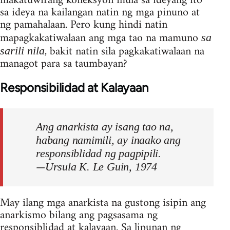
makatuwirang koneksyon mula sa ideyang ito
sa ideya na kailangan natin ng mga pinuno at
ng pamahalaan. Pero kung hindi natin
mapagkakatiwalaan ang mga tao na mamuno
sa
, bakit natin sila pagkakatiwalaan na
sarili nila
managot para sa taumbayan?
Responsibilidad at Kalayaan
Ang anarkista ay isang tao na,
habang namimili, ay inaako ang
responsiblidad ng pagpipili.
—
Ursula K. Le Guin, 1974
May ilang mga anarkista na gustong isipin ang
anarkismo bilang ang pagsasama ng
responsiblidad at kalayaan. Sa lipunan ng