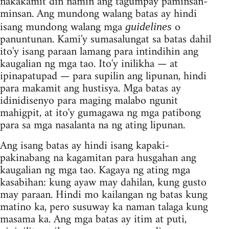
nakakamit din namin ang tagumpay paminsan-
minsan. Ang mundong walang batas ay hindi
isang mundong walang mga
o
guidelines
panuntunan. Kami'y sumasalungat sa batas dahil
ito'y isang paraan lamang para intindihin ang
kaugalian ng mga tao. Ito'y inilikha — at
ipinapatupad — para supilin ang lipunan, hindi
para makamit ang hustisya. Mga batas ay
idinidisenyo para maging malabo ngunit
mahigpit, at ito'y gumagawa ng mga patibong
para sa mga nasalanta na ng ating lipunan.
Ang isang batas ay hindi isang kapaki-
pakinabang na kagamitan para husgahan ang
kaugalian ng mga tao. Kagaya ng ating mga
kasabihan: kung ayaw may dahilan, kung gusto
may paraan. Hindi mo kailangan ng batas kung
matino ka, pero susuway ka naman talaga kung
masama ka. Ang mga batas ay itim at puti,