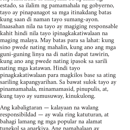
estado, sa ilalim ng pamamahala ng gobyerno,
tayo ay pinapanagot sa mga itinakdang batas
kung saan di naman tayo sumang-ayon.
Inaasahan nila na tayo ay magiging responsable
kahit hindi nila tayo ipinagkakatiwalaan na
maging malaya. May batas para sa lahat: kung
sino pwede nating mahalin, kung ano ang mga
guni-guning linya na di natin dapat tawirin,
kung ano ang pwede nating ipasok sa sarili
nating mga katawan. Hindi tayo
pinagkakatiwalaan para magkilos base sa ating
sariling kapangyarihan. Sa bawat sulok tayo ay
pinamamahala, minamamasid, pinupulis, at,
kung tayo ay sumusuway, kinukulong.
Ang kabaligtaran — kalayaan na walang
responsibildad — ay wala ring katuturan, at
bahagi lamang ng mga popular na alamat
tungkol sa anarkiya. Ang pamahalaan ay