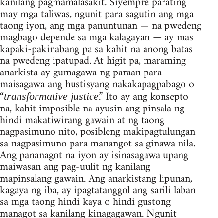
kanilang pagmamalasakit. Siyempre parating
may mga taliwas, ngunit para sagutin ang mga
taong iyon, ang mga panuntunan — na pwedeng
magbago depende sa mga kalagayan — ay mas
kapaki-pakinabang pa sa kahit na anong batas
na pwedeng ipatupad. At higit pa, maraming
anarkista ay gumagawa ng paraan para
maisagawa ang hustisyang nakakapagpabago o
“
.” Ito ay ang konsepto
transformative justice
na, kahit imposible na ayusin ang pinsala ng
hindi makatiwirang gawain at ng taong
nagpasimuno nito, posibleng makipagtulungan
sa nagpasimuno para manangot sa ginawa nila.
Ang pananagot na iyon ay isinasagawa upang
maiwasan ang pag-uulit ng kanilang
mapinsalang gawain. Ang anarkistang lipunan,
kagaya ng iba, ay ipagtatanggol ang sarili laban
sa mga taong hindi kaya o hindi gustong
managot sa kanilang kinagagawan. Ngunit