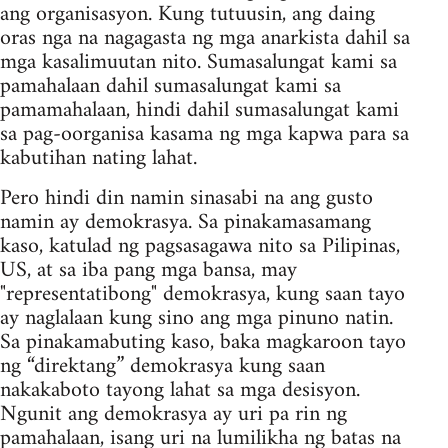
ang organisasyon. Kung tutuusin, ang daing
oras nga na nagagasta ng mga anarkista dahil sa
mga kasalimuutan nito. Sumasalungat kami sa
pamahalaan dahil sumasalungat kami sa
pamamahalaan, hindi dahil sumasalungat kami
sa pag-oorganisa kasama ng mga kapwa para sa
kabutihan nating lahat.
Pero hindi din namin sinasabi na ang gusto
namin ay demokrasya. Sa pinakamasamang
kaso, katulad ng pagsasagawa nito sa Pilipinas,
US, at sa iba pang mga bansa, may
"representatibong" demokrasya, kung saan tayo
ay naglalaan kung sino ang mga pinuno natin.
Sa pinakamabuting kaso, baka magkaroon tayo
ng “direktang” demokrasya kung saan
nakakaboto tayong lahat sa mga desisyon.
Ngunit ang demokrasya ay uri pa rin ng
pamahalaan, isang uri na lumilikha ng batas na