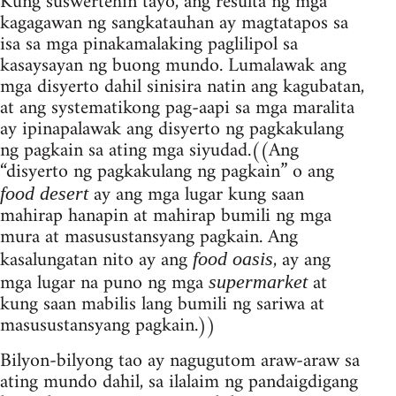
Kung suswertehin tayo, ang resulta ng mga
kagagawan ng sangkatauhan ay magtatapos sa
isa sa mga pinakamalaking paglilipol sa
kasaysayan ng buong mundo. Lumalawak ang
mga disyerto dahil sinisira natin ang kagubatan,
at ang systematikong pag-aapi sa mga maralita
ay ipinapalawak ang disyerto ng pagkakulang
ng pagkain sa ating mga siyudad.((Ang
“disyerto ng pagkakulang ng pagkain” o ang
ay ang mga lugar kung saan
food desert
mahirap hanapin at mahirap bumili ng mga
mura at masusustansyang pagkain. Ang
kasalungatan nito ay ang
, ay ang
food oasis
mga lugar na puno ng mga
at
supermarket
kung saan mabilis lang bumili ng sariwa at
masusustansyang pagkain.))
Bilyon-bilyong tao ay nagugutom araw-araw sa
ating mundo dahil, sa ilalaim ng pandaigdigang