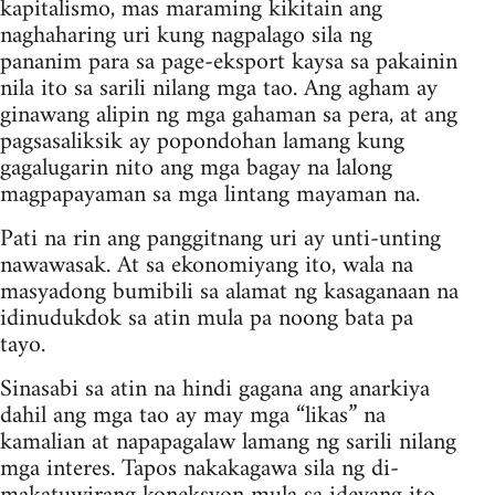
kapitalismo, mas maraming kikitain ang
naghaharing uri kung nagpalago sila ng
pananim para sa page-eksport kaysa sa pakainin
nila ito sa sarili nilang mga tao. Ang agham ay
ginawang alipin ng mga gahaman sa pera, at ang
pagsasaliksik ay popondohan lamang kung
gagalugarin nito ang mga bagay na lalong
magpapayaman sa mga lintang mayaman na.
Pati na rin ang panggitnang uri ay unti-unting
nawawasak. At sa ekonomiyang ito, wala na
masyadong bumibili sa alamat ng kasaganaan na
idinudukdok sa atin mula pa noong bata pa
tayo.
Sinasabi sa atin na hindi gagana ang anarkiya
dahil ang mga tao ay may mga “likas” na
kamalian at napapagalaw lamang ng sarili nilang
mga interes. Tapos nakakagawa sila ng di-