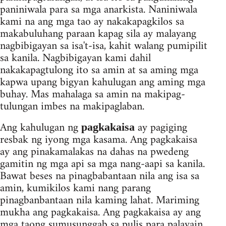
paniniwala para sa mga anarkista. Naniniwala
kami na ang mga tao ay nakakapagkilos sa
makabuluhang paraan kapag sila ay malayang
nagbibigayan sa isa't-isa, kahit walang pumipilit
sa kanila. Nagbibigayan kami dahil
nakakapagtulong ito sa amin at sa aming mga
kapwa upang bigyan kahulugan ang aming mga
buhay. Mas mahalaga sa amin na makipag-
tulungan imbes na makipaglaban.
Ang kahulugan ng
ay pagiging
pagkakaisa
resbak ng iyong mga kasama. Ang pagkakaisa
ay ang pinakamalakas na dahas na pwedeng
gamitin ng mga api sa mga nang-aapi sa kanila.
Bawat beses na pinagbabantaan nila ang isa sa
amin, kumikilos kami nang parang
pinagbanbantaan nila kaming lahat. Mariming
mukha ang pagkakaisa. Ang pagkakaisa ay ang
mga taong sumusunggab sa pulis para palayain