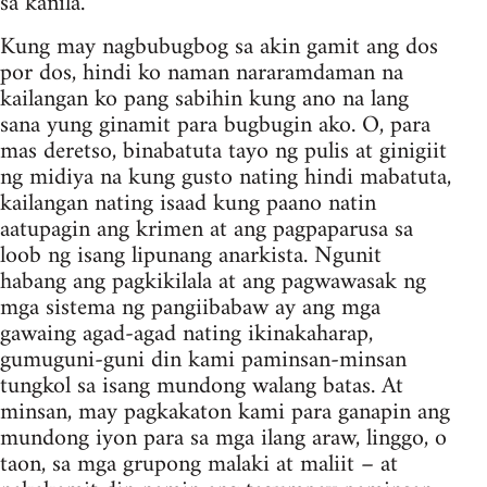
sa kanila.
Kung may nagbubugbog sa akin gamit ang dos
por dos, hindi ko naman nararamdaman na
kailangan ko pang sabihin kung ano na lang
sana yung ginamit para bugbugin ako. O, para
mas deretso, binabatuta tayo ng pulis at ginigiit
ng midiya na kung gusto nating hindi mabatuta,
kailangan nating isaad kung paano natin
aatupagin ang krimen at ang pagpaparusa sa
loob ng isang lipunang anarkista. Ngunit
habang ang pagkikilala at ang pagwawasak ng
mga sistema ng pangiibabaw ay ang mga
gawaing agad-agad nating ikinakaharap,
gumuguni-guni din kami paminsan-minsan
tungkol sa isang mundong walang batas. At
minsan, may pagkakaton kami para ganapin ang
mundong iyon para sa mga ilang araw, linggo, o
taon, sa mga grupong malaki at maliit – at