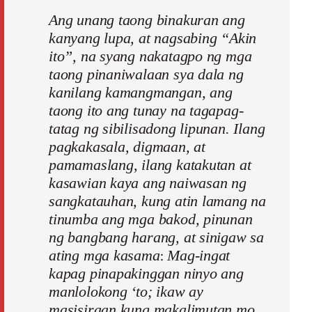
Ang unang taong binakuran ang
kanyang lupa, at nagsabing “Akin
ito”, na syang nakatagpo ng mga
taong pinaniwalaan sya dala ng
kanilang kamangmangan, ang
taong ito ang tunay na tagapag-
tatag ng sibilisadong lipunan. Ilang
pagkakasala, digmaan, at
pamamaslang, ilang katakutan at
kasawian kaya ang naiwasan ng
sangkatauhan, kung atin lamang na
tinumba ang mga bakod, pinunan
ng bangbang harang, at sinigaw sa
:
ating mga kasama
Mag-ingat
kapag pinapakinggan ninyo ang
manlolokong ‘to; ikaw ay
masisiraan kung makalimutan mo