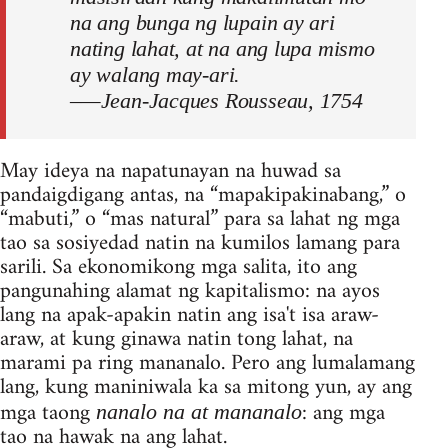
na ang bunga ng lupain ay ari
nating lahat, at na ang lupa mismo
ay walang may-ari.
–—Jean-Jacques Rousseau, 1754
May ideya na napatunayan na huwad sa
pandaigdigang antas, na “mapakipakinabang,” o
“mabuti,” o “mas natural” para sa lahat ng mga
tao sa sosiyedad natin na kumilos lamang para
sarili. Sa ekonomikong mga salita, ito ang
pangunahing alamat ng kapitalismo: na ayos
lang na apak-apakin natin ang isa't isa araw-
araw, at kung ginawa natin tong lahat, na
marami pa ring mananalo. Pero ang lumalamang
lang, kung maniniwala ka sa mitong yun, ay ang
mga taong
: ang mga
nanalo na at mananalo
tao na hawak na ang lahat.