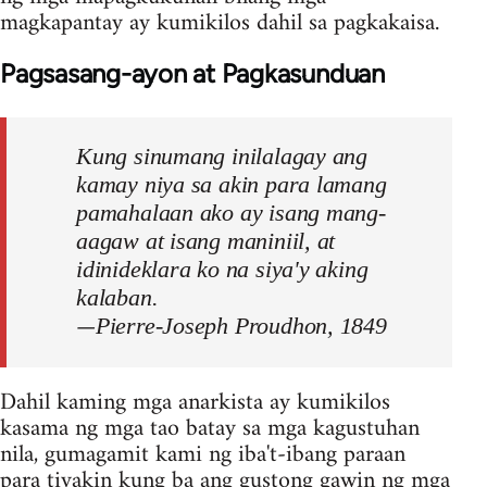
magkapantay ay kumikilos dahil sa pagkakaisa.
Pagsasang-ayon at Pagkasunduan
Kung sinumang inilalagay ang
kamay niya sa akin para lamang
pamahalaan ako ay isang mang-
aagaw at isang maniniil, at
idinideklara ko na siya'y aking
kalaban.
—
Pierre-Joseph Proudhon, 1849
Dahil kaming mga anarkista ay kumikilos
kasama ng mga tao batay sa mga kagustuhan
nila, gumagamit kami ng iba't-ibang paraan
para tiyakin kung ba ang gustong gawin ng mga