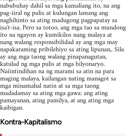
nabubuhay dahil sa mga kamaliang ito, na ang
pag-iiral ng pulis at kulungan lamang ang
naghihinto sa ating madugong pagpapatay sa
isa't-isa. Pero sa totoo, ang mga tao sa mundong
ito na ngayon ay kumikilos nang malaya at
nang walang responsibilidad ay ang mga may
napakaraming pribilehiyo sa ating lipunan,. Sila
ay ang mga taong walang pinapanagutan,
katulad ng mga pulis at mga bilyonaryo.
Naiintindihan na ng marami sa atin na para
maging malaya, kailangan nating managot sa
mga minamahal natin at sa mga taong
madadamay sa ating mga gawa: ang ating
pamayanan, ating pamilya, at ang ating mga
kaibigan.
Kontra-Kapitalismo