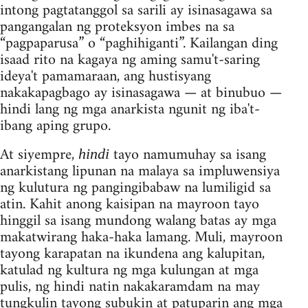
intong pagtatanggol sa sarili ay isinasagawa sa
pangangalan ng proteksyon imbes na sa
“pagpaparusa” o “paghihiganti”. Kailangan ding
isaad rito na kagaya ng aming samu't-saring
ideya't pamamaraan, ang hustisyang
nakakapagbago ay isinasagawa — at binubuo —
hindi lang ng mga anarkista ngunit ng iba't-
ibang aping grupo.
At siyempre,
tayo namumuhay sa isang
hindi
anarkistang lipunan na malaya sa impluwensiya
ng kulutura ng pangingibabaw na lumiligid sa
atin. Kahit anong kaisipan na mayroon tayo
hinggil sa isang mundong walang batas ay mga
makatwirang haka-haka lamang. Muli, mayroon
tayong karapatan na ikundena ang kalupitan,
katulad ng kultura ng mga kulungan at mga
pulis, ng hindi natin nakakaramdam na may
tungkulin tayong subukin at patuparin ang mga