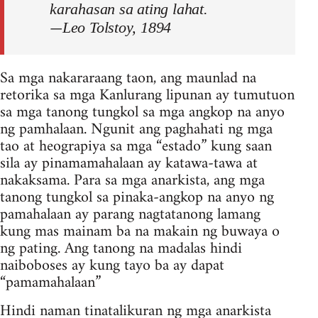
karahasan sa ating lahat.
—
Leo Tolstoy, 1894
Sa mga nakararaang taon, ang maunlad na
retorika sa mga Kanlurang lipunan ay tumutuon
sa mga tanong tungkol sa mga angkop na anyo
ng pamhalaan. Ngunit ang paghahati ng mga
tao at heograpiya sa mga “estado” kung saan
sila ay pinamamahalaan ay katawa-tawa at
nakaksama. Para sa mga anarkista, ang mga
tanong tungkol sa pinaka-angkop na anyo ng
pamahalaan ay parang nagtatanong lamang
kung mas mainam ba na makain ng buwaya o
ng pating. Ang tanong na madalas hindi
naiboboses ay kung tayo ba ay dapat
“pamamahalaan”
Hindi naman tinatalikuran ng mga anarkista