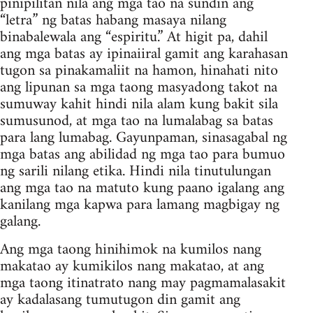
pinipilitan nila ang mga tao na sundin ang
“letra” ng batas habang masaya nilang
binabalewala ang “espiritu.” At higit pa, dahil
ang mga batas ay ipinaiiral gamit ang karahasan
tugon sa pinakamaliit na hamon, hinahati nito
ang lipunan sa mga taong masyadong takot na
sumuway kahit hindi nila alam kung bakit sila
sumusunod, at mga tao na lumalabag sa batas
para lang lumabag. Gayunpaman, sinasagabal ng
mga batas ang abilidad ng mga tao para bumuo
ng sarili nilang etika. Hindi nila tinutulungan
ang mga tao na matuto kung paano igalang ang
kanilang mga kapwa para lamang magbigay ng
galang.
Ang mga taong hinihimok na kumilos nang
makatao ay kumikilos nang makatao, at ang
mga taong itinatrato nang may pagmamalasakit
ay kadalasang tumutugon din gamit ang