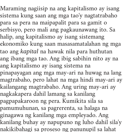
Maraming nagiisip na ang kapitalismo ay isang
sistema kung saan ang mga tao'y nagtatrabaho
para sa pera na maipapalit para sa gamit o
serbisyo, pero mali ang pagkaunawang ito. Sa
halip, ang kapitalismo ay isang sistemang
ekonomiko kung saan masasamatalahan ng mga
tao ang
na hawak nila para huthutan
kapital
ang ibang mga tao. Ang ibig sabihin nito ay na
ang kapitalismo ay isang sistema na
pinapayagan ang mga may-ari na huwag na lang
magtrabaho, pero lahat na mga hindi may-ari ay
kailangang magtrabaho. Ang uring may-ari ay
nagkakapera dahil lamang sa kanilang
pagpapakaroon ng pera. Kumikita sila sa
pamumuhunan, sa pagrerenta, sa halaga na
ginagawa ng kanilang mga empleyado. Ang
kanilang buhay ay napupuno ng luho dahil sila'y
nakikibahagi sa proseso ng panunupil sa lahat