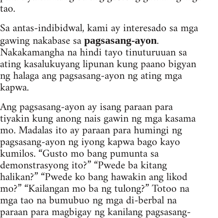
tao.
Sa antas-indibidwal, kami ay interesado sa mga
gawing nakabase sa
.
pagsasang-ayon
Nakakamangha na hindi tayo tinuturuuan sa
ating kasalukuyang lipunan kung paano bigyan
ng halaga ang pagsasang-ayon ng ating mga
kapwa.
Ang pagsasang-ayon ay isang paraan para
tiyakin kung anong nais gawin ng mga kasama
mo. Madalas ito ay paraan para humingi ng
pagsasang-ayon ng iyong kapwa bago kayo
kumilos. “Gusto mo bang pumunta sa
demonstrasyong ito?” “Pwede ba kitang
halikan?” “Pwede ko bang hawakin ang likod
mo?” “Kailangan mo ba ng tulong?” Totoo na
mga tao na bumubuo ng mga di-berbal na
paraan para magbigay ng kanilang pagsasang-