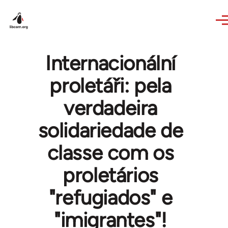
Skip to main content
Internacionální
proletáři: pela
verdadeira
solidariedade de
classe com os
proletários
"refugiados" e
"imigrantes"!