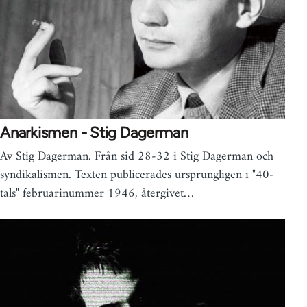
Anarkismen - Stig Dagerman
Av Stig Dagerman. Från sid 28-32 i Stig Dagerman och
syndikalismen. Texten publicerades ursprungligen i "40-
tals" februarinummer 1946, återgivet…