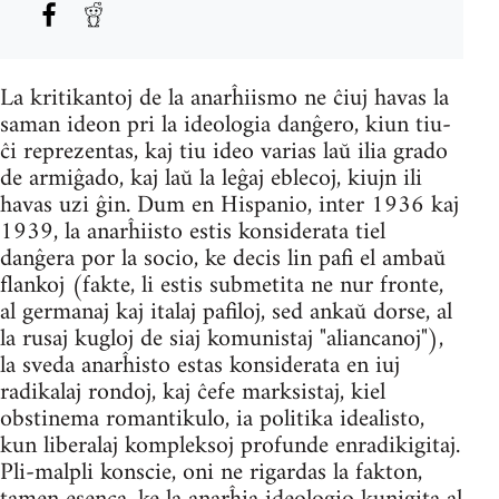
La kritikantoj de la anarĥiismo ne ĉiuj havas la
saman ideon pri la ideologia danĝero, kiun tiu-
ĉi reprezentas, kaj tiu ideo varias laŭ ilia grado
de armiĝado, kaj laŭ la leĝaj eblecoj, kiujn ili
havas uzi ĝin. Dum en Hispanio, inter 1936 kaj
1939, la anarĥiisto estis konsiderata tiel
danĝera por la socio, ke decis lin pafi el ambaŭ
flankoj (fakte, li estis submetita ne nur fronte,
al germanaj kaj italaj pafiloj, sed ankaŭ dorse, al
la rusaj kugloj de siaj komunistaj "aliancanoj"),
la sveda anarĥisto estas konsiderata en iuj
radikalaj rondoj, kaj ĉefe marksistaj, kiel
obstinema romantikulo, ia politika idealisto,
kun liberalaj kompleksoj profunde enradikigitaj.
Pli-malpli konscie, oni ne rigardas la fakton,