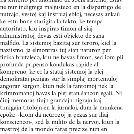
La kriterio pri anomalio de socia sistemo, estas
ne nur indigniga maljusteco en la dispartigo de
nutraĵo, vestoj kaj instruaj ebloj, necesas ankaŭ
ke estu bone starigita la fakto, ke tempa
aŭtoritato, kiu inspiras timon al siaj
administratoj, devas esti objekto de sana
malfido. La sistemoj bazitaj sur teroro, kiel la
naziismo, ja elmontras tuj sian naturon per
fizika brutaleco, kiu ne havas limon, sed iom pli
profunda pripenso kondukas rapide al
kompreno, ke eĉ la ŝtataj sistemoj la plej
demokrataj pezigas sur la simplaj mortemuloj
angoran ŝarĝon, kiun nek la fantomoj nek la
krimromanoj havas la plej etan ŝancon egali. Ni
ĉiuj memoras tiujn grandajn nigrajn kaj
timigajn titolojn en la ĵurnaloj, dum la munkena
epoko -kiom da neŭrozoj ja pezas sur iliaj
konsciencoj-, sed la milito de la nervoj, kiun la
mastroj de la mondo faras precize nun en