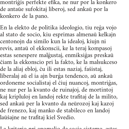
montriĝis perfekte efika, ne nur por la konkero
de antaŭe sufokitaj liberoj, sed ankaŭ por la
konkero de la pano.
En la elekto de politika ideologio, tiu reĝa vojo
al stato de socio, kiu esprimas almenaŭ kelkajn
centonojn da similo kun la idealoj, kiujn ni
revis, antaŭ ol ekkonscii, ke la teraj kompasoj
estas senespere malĝustaj, enmiksiĝas preskaŭ
ĉiam la ekkonscio pri la fakto, ke la malsukceso
de la aliaj ebloj, ĉu ili estas naziaj, faŝistaj,
liberalaj aŭ el ia ajn burĝa tendenco, aŭ ankaŭ
ordoneme socialistaj el ĉiuj nuancoj, montriĝas,
ne nur per la kvanto de ruinaĵoj, de mortintoj
kaj kripluloj en landoj rekte trafitaj de la milito,
sed ankaŭ per la kvanto da neŭrozoj kaj kazoj
de frenezo, kaj manko de stabileco en landoj
laŭŝajne ne trafitaj kiel Svedio.