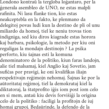
Londono kontraŭ la tergloba loĝantaro, per la
ĝenerala asembleo de UNO, ne estas malpli
rafinita. Ni lasu flanke tion, kio estas
neakceptebla en la fakto, ke plenmano da
delegitoj povas ludi kun la destino de pli ol unu
miliardo da homoj, tiel ke neniu trovas tion
indigniga, sed kiu diros kiagrade estas horora
kaj barbara, psikologie, la metodo per kiu oni
reguligas la mondajn destinojn ? La psika
perforto, kiu ŝajnas esti la komuna
denominatoro de la politiko, kiun faras landojn,
alie tiel malsamaj, kiel Anglio kaj Sovetio, jam
sufiĉas por pravigi, ke oni kvalifikas iliajn
respektivajn reĝimojn nehomaj. Ŝajnas ke por la
aŭtoritataj reĝimoj, tiel la demokrataj kiel la
diktatoraj, la ŝtatprofito iĝis iom post iom celo
en si mem, antaŭ kiu devis forviŝiĝi la origina
celo de la politiko : faciligi la profitojn de iuj
homaj grupoj. Bedaŭrinde, la defendo de la