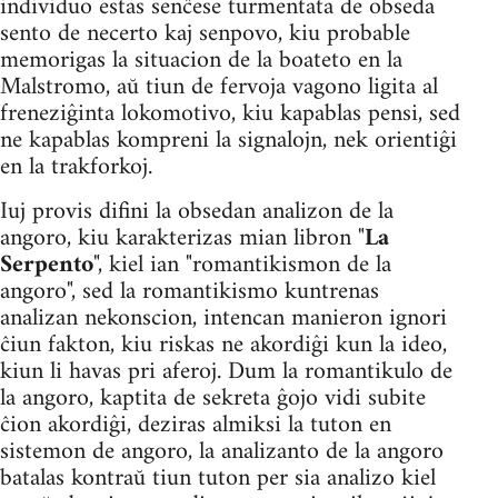
individuo estas senĉese turmentata de obseda
sento de necerto kaj senpovo, kiu probable
memorigas la situacion de la boateto en la
Malstromo, aŭ tiun de fervoja vagono ligita al
freneziĝinta lokomotivo, kiu kapablas pensi, sed
ne kapablas kompreni la signalojn, nek orientiĝi
en la trakforkoj.
Iuj provis difini la obsedan analizon de la
angoro, kiu karakterizas mian libron "
La
Serpento
", kiel ian "romantikismon de la
angoro", sed la romantikismo kuntrenas
analizan nekonscion, intencan manieron ignori
ĉiun fakton, kiu riskas ne akordiĝi kun la ideo,
kiun li havas pri aferoj. Dum la romantikulo de
la angoro, kaptita de sekreta ĝojo vidi subite
ĉion akordiĝi, deziras almiksi la tuton en
sistemon de angoro, la analizanto de la angoro
batalas kontraŭ tiun tuton per sia analizo kiel