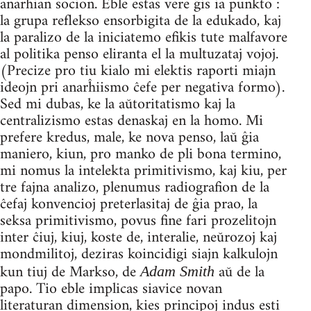
anarĥian socion. Eble estas vere ĝis ia punkto :
la grupa reflekso ensorbigita de la edukado, kaj
la paralizo de la iniciatemo efikis tute malfavore
al politika penso eliranta el la multuzataj vojoj.
(Precize pro tiu kialo mi elektis raporti miajn
ideojn pri anarĥiismo ĉefe per negativa formo).
Sed mi dubas, ke la aŭtoritatismo kaj la
centralizismo estas denaskaj en la homo. Mi
prefere kredus, male, ke nova penso, laŭ ĝia
maniero, kiun, pro manko de pli bona termino,
mi nomus la intelekta primitivismo, kaj kiu, per
tre fajna analizo, plenumus radiografion de la
ĉefaj konvencioj preterlasitaj de ĝia prao, la
seksa primitivismo, povus fine fari prozelitojn
inter ĉiuj, kiuj, koste de, interalie, neŭrozoj kaj
mondmilitoj, deziras koincidigi siajn kalkulojn
kun tiuj de Markso, de
aŭ de la
Adam Smith
papo. Tio eble implicas siavice novan
literaturan dimension, kies principoj indus esti