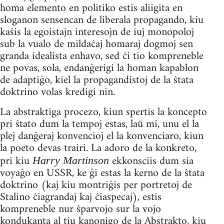
homa elemento en politiko estis aliigita en
sloganon sensencan de liberala propagando, kiu
kaŝis la egoistajn interesojn de iuj monopoloj
sub la vualo de mildaĉaj homaraj dogmoj sen
granda idealista enhavo, sed ĉi tio kompreneble
ne povas, sola, endanĝerigi la homan kapablon
de adaptiĝo, kiel la propagandistoj de la ŝtata
doktrino volas kredigi nin.
La abstraktiga procezo, kiun spertis la koncepto
pri ŝtato dum la tempoj estas, laŭ mi, unu el la
plej danĝeraj konvencioj el la konvenciaro, kiun
la poeto devas trairi. La adoro de la konkreto,
pri kiu
ekkonsciis dum sia
Harry Martinson
voyaĝo en USSR, ke ĝi estas la kerno de la ŝtata
doktrino (kaj kiu montriĝis per portretoj de
Stalino ĉiagrandaj kaj ĉiaspecaj), estis
kompreneble nur ŝparvojo sur la vojo
kondukanta al tiu kanonigo de la Abstrakto, kiu