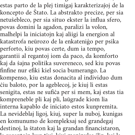
estas parto de la plej timigaj karakterizaĵoj de la
koncepto de Ŝtato. La abstrakto precize, per sia
netuŝebleco, per sia situo ekster la influa sfero,
povas domini la agadon, paralizi la volon,
malhelpi la iniciatojn kaj aliigi la energion al
katastrofa neŭrozo de la enkateniĝo per psika
perforto, kiu povas certe, dum ia tempo,
garantii al regantoj iom da paco, da komforto
kaj da ŝajna politika suvereneco, sed kiu povas
finfine nur efiki kiel socia bumerango. La
kompenso, kiu estas donacita al individuo dum
ĉiu baloto, por la ageblecoj, je kiuj li estas
senigita, estas ne sufiĉa per si mem, kaj estas tia
kompreneble pli kaj pli, laŭgrade kiom lia
interna kapablo de iniciato estos kunpremita.
La nevideblaj ligoj, kiuj, super la nuboj, kunigas
en komunumo de kompleksaj sed grandegaj
destinoj, la ŝtaton kaj la grandan financistaron,