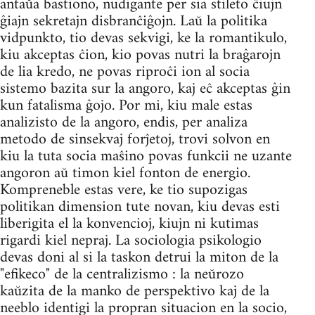
antaŭa bastiono, nudigante per sia stileto ĉiujn
ĝiajn sekretajn disbranĉiĝojn. Laŭ la politika
vidpunkto, tio devas sekvigi, ke la romantikulo,
kiu akceptas ĉion, kio povas nutri la braĝarojn
de lia kredo, ne povas riproĉi ion al socia
sistemo bazita sur la angoro, kaj eĉ akceptas ĝin
kun fatalisma ĝojo. Por mi, kiu male estas
analizisto de la angoro, endis, per analiza
metodo de sinsekvaj forĵetoj, trovi solvon en
kiu la tuta socia maŝino povas funkcii ne uzante
angoron aŭ timon kiel fonton de energio.
Kompreneble estas vere, ke tio supozigas
politikan dimension tute novan, kiu devas esti
liberigita el la konvencioj, kiujn ni kutimas
rigardi kiel nepraj. La sociologia psikologio
devas doni al si la taskon detrui la miton de la
"efikeco" de la centralizismo : la neŭrozo
kaŭzita de la manko de perspektivo kaj de la
neeblo identigi la propran situacion en la socio,