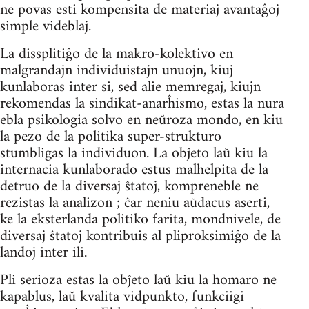
ne povas esti kompensita de materiaj avantaĝoj
simple videblaj.
La dissplitiĝo de la makro-kolektivo en
malgrandajn individuistajn unuojn, kiuj
kunlaboras inter si, sed alie memregaj, kiujn
rekomendas la sindikat-anarĥismo, estas la nura
ebla psikologia solvo en neŭroza mondo, en kiu
la pezo de la politika super-strukturo
stumbligas la individuon. La obĵeto laŭ kiu la
internacia kunlaborado estus malhelpita de la
detruo de la diversaj ŝtatoj, kompreneble ne
rezistas la analizon ; ĉar neniu aŭdacus aserti,
ke la eksterlanda politiko farita, mondnivele, de
diversaj ŝtatoj kontribuis al pliproksimiĝo de la
landoj inter ili.
Pli serioza estas la obĵeto laŭ kiu la homaro ne
kapablus, laŭ kvalita vidpunkto, funkciigi