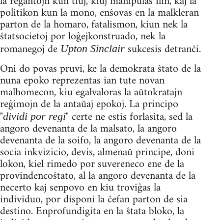
la regantojn kun tiuj, kiuj manipulas ilin, kaj la
politikon kun la mono, enŝovas en la malkleran
parton de la homaro, fatalismon, kiun nek la
ŝtatsocietoj por loĝejkonstruado, nek la
romanegoj de
sukcesis detranĉi.
Upton Sinclair
Oni do povas pruvi, ke la demokrata ŝtato de la
nuna epoko reprezentas ian tute novan
malhomecon, kiu egalvaloras la aŭtokratajn
reĝimojn de la antaŭaj epokoj. La principo
"
" certe ne estis forlasita, sed la
dividi por regi
angoro devenanta de la malsato, la angoro
devenanta de la soifo, la angoro devenanta de la
socia inkvizicio, devis, almenaŭ principe, doni
lokon, kiel rimedo por suvereneco ene de la
provindencoŝtato, al la angoro devenanta de la
necerto kaj senpovo en kiu troviĝas la
individuo, por disponi la ĉefan parton de sia
destino. Enprofundigita en la ŝtata bloko, la