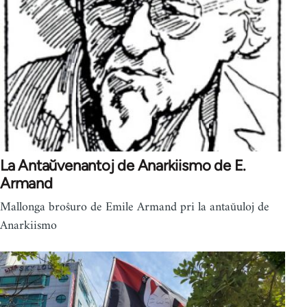
La Antaŭvenantoj de Anarkiismo de E.
Armand
Mallonga broŝuro de Emile Armand pri la antaŭuloj de
Anarkiismo