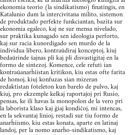
tamen esenca, ke la anarĥia ideologio kunigita al
ekonomia teorio (la sindikatismo) finatingis, en
Katalunio dum la intercivitana milito, sistemon
de produktado perfekte funkciantan, bazita sur
ekonomia egaleco, kaj ne sur mensa nivelado,
sur praktika kunagado sen ideologia perforto,
kaj sur racia kunordigado sen murdo de la
individua libero, kontraŭdiraj konceptoj, kiuj
bedaŭrinde ŝajnas pli kaj pli disvastigitaj en la
formo de sintezoj. Komence, cele refuti ian
kontraŭanarĥiistan kritikon, kiu estas ofte farita
de homoj, kiuj konfuzas sian mizeran
redaktistan foteleton kun barelo de pulvo, kaj
kiuj, pro ekzemple kelkaj raportaĵoj pri Rusio,
pensas, ke ili havas la monopolon de la vero pri
la laborista klaso kaj ĝiaj kondiĉoj, mi intencas,
en la sekvantaj linioj, restadi sur tiu formo de
anarĥiismo, kiu estas konata, aparte en latinaj
landoj, per la nomo anarĥo-sindikatismo, kaj