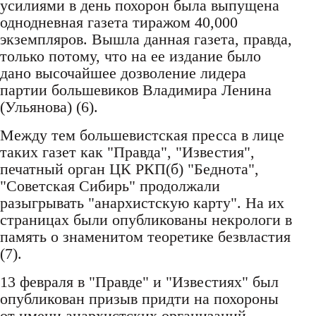
усилиями в день похорон была выпущена
однодневная газета тиражом 40,000
экземпляров. Вышла данная газета, правда,
только потому, что на ее издание было
дано высочайшее дозволение лидера
партии большевиков Владимира Ленина
(Ульянова) (6).
Между тем большевистская пресса в лице
таких газет как "Правда", "Известия",
печатный орган ЦК РКП(б) "Беднота",
"Советская Сибирь" продолжали
разыгрывать "анархистскую карту". На их
страницах были опубликованы некрологи в
память о знаменитом теоретике безвластия
(7).
13 февраля в "Правде" и "Известиях" был
опубликован призыв придти на похороны
от имени анархистских организаций