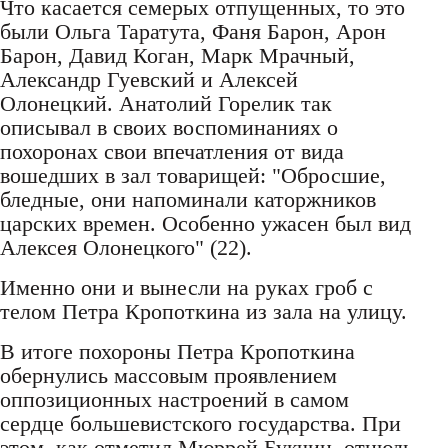
Что касается семерых отпущенных, то это
были Ольга Таратута, Фаня Барон, Арон
Барон, Давид Коган, Марк Мрачный,
Александр Гуевский и Алексей
Олонецкий. Анатолий Горелик так
описывал в своих воспоминаниях о
похоронах свои впечатления от вида
вошедших в зал товарищей: "Обросшие,
бледные, они напоминали каторжников
царских времен. Особенно ужасен был вид
Алексея Олонецкого" (22).
Именно они и вынесли на руках гроб с
телом Петра Кропоткина из зала на улицу.
В итоге похороны Петра Кропоткина
обернулись массовым проявлением
оппозиционных настроений в самом
сердце большевистского государства. При
этом, как отметил Мюррей Букчин, отнюдь