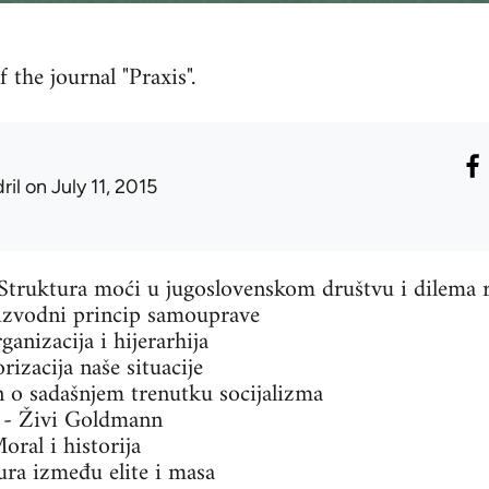
 the journal "Praxis".
dril
on July 11, 2015
Struktura moći u jugoslovenskom društvu i dilema re
oizvodni princip samouprave
anizacija i hijerarhija
izacija naše situacije
n o sadašnjem trenutku socijalizma
 - Živi Goldmann
oral i historija
ura između elite i masa