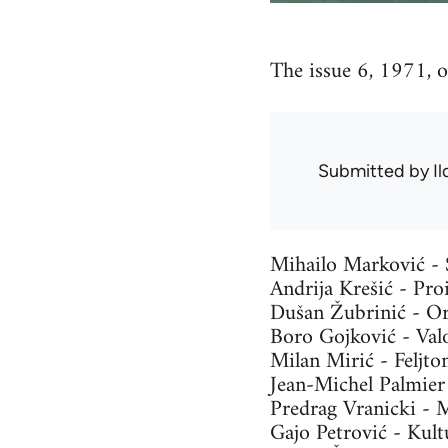
The issue 6, 1971, of
Submitted by
Il
Mihailo Marković - 
Andrija Krešić - Pr
Dušan Žubrinić - Org
Boro Gojković - Valor
Milan Mirić - Feljto
Jean-Michel Palmier
Predrag Vranicki - M
Gajo Petrović - Kult