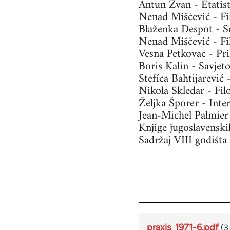
Antun Žvan - Etatist
Nenad Miščević - Fil
Blaženka Despot - So
Nenad Miščević - Fil
Vesna Petkovac - Pril
Boris Kalin - Savjeto
Stefíca Bahtijarević
Nikola Skledar - Fil
Željka Šporer - Inte
Jean-Michel Palmier 
Knjige jugoslavenski
Sadržaj VIII godišt
praxis_1971-6.pdf
(3