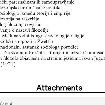
ički paternalizam ili samoupravljanje
ozofijsko promišljanje politike
ciologija između teorije i empirije
ozofija na raskrižju
og filozofiji čovjeka
vanje o nastavi filozofije
 - Međunarodni kongres sociologije religije
ozofski simpozij u Zwettlu
rnacionalni sastanak sociologa porodice
- Na skupu u Korčuli: Utopija i marksistička misao
h filozofa objavljene na stranim jezicima izvan Jugos
a (1971)
Attachments
.62 MB)