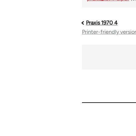
Praxis 1970 4
Book
Printer-friendly versio
traversal
links
for
54927