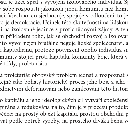
sti je úzce spjat s vývojem izolovaného individua.
 sobě rozpouští jakoukoli jinou komunitu než komun
aci. Všechno, co sjednocuje, spojuje v odloučení, to j
to je demokracie. Účinek této skutečnosti na lidskou 
i na izolované jedince s protichůdnými zájmy. A tent
 příkladem toho, jak se obchodní rozvoj a izolovan
nto vývoj nejen brutálně neguje lidské společenství,
i kapitalismu, protože potvrzení onoho individua sm
munity stojící proti kapitálu, komunity boje, která 
 třídy, proletariátu.
 proletariát obrovský problém jednat a rozpoznat s
tejně jako bohatý historický proces jeho boje a jeho 
ednictvím deformování nebo zamlčování této historic
apitálu a jeho ideologických sil vytváří společensk
opírána a redukována na to, čím je v procesu produk
ěčně: na prostý objekt kapitálu, prostou obchodní pr
vat podle potřeb výroby, na prostého diváka běhu vě