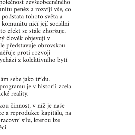
 Společnost zevšeobecněného
itu peněz a rozvíjí vše, co
e podstata tohoto světa a
komunitu ničí její sociální
o efekt se stále zhoršuje.
ý člověk objevují v
 ale představuje obrovskou
ěřuje proti rozvoji
vychází z kolektivního bytí
ám sebe jako třídu.
programu je v historii zcela
ké reality.
ou činnost, v níž je naše
ce a reprodukce kapitálu, na
acovní sílu, kterou lze
cí.