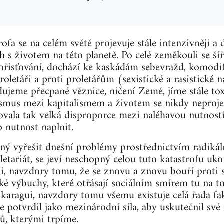
trofa se na celém světě projevuje stále intenzivněji 
ch s životem na této planetě. Po celé zeměkouli se š
ořisťování, dochází ke kaskádám sebevražd, komodif
roletáři a proti proletářům (sexistické a rasistické ná
dujeme přecpané věznice, ničení Země, jíme stále toxi
ismus mezi kapitalismem a životem se nikdy neproje
ovala tak velká disproporce mezi naléhavou nutností 
nutnost naplnit.
pný vyřešit dnešní problémy prostřednictvím radikál
oletariát, se jeví neschopný celou tuto katastrofu uk
ůži, navzdory tomu, že se znovu a znovu bouří pro
ké výbuchy, které otřásají sociálním smírem tu na t
karagui, navzdory tomu všemu existuje celá řada fa
se potvrdil jako mezinárodní síla, aby uskutečnil své
, kterými trpíme.