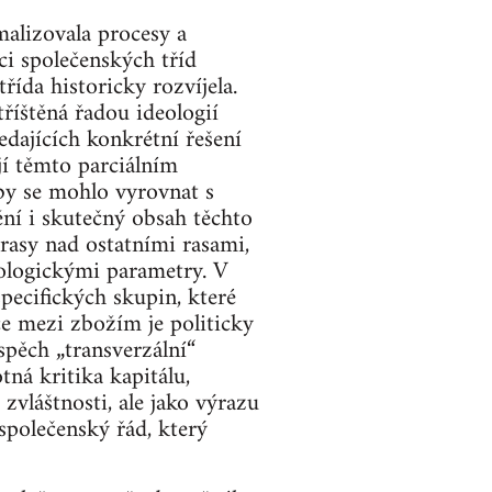
malizovala procesy a
ci společenských tříd
řída historicky rozvíjela.
oztříštěná řadou ideologií
edajících konkrétní řešení
jí těmto parciálním
 by se mohlo vyrovnat s
ní i skutečný obsah těchto
rasy nad ostatními rasami,
eologickými parametry. V
specifických skupin, které
ce mezi zbožím je politicky
spěch „transverzální“
ná kritika kapitálu,
zvláštnosti, ale jako výrazu
 společenský řád, který