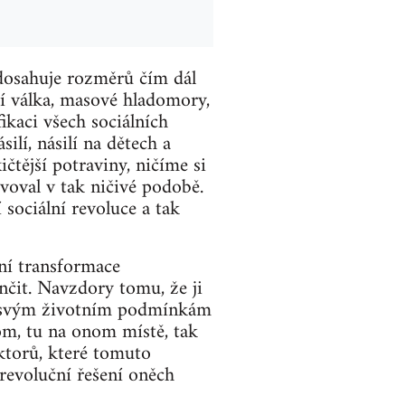
a dosahuje rozměrů čím dál
íří válka, masové hladomory,
ikaci všech sociálních
silí, násilí na dětech a
čtější potraviny, ničíme si
voval v tak ničivé podobě.
sociální revoluce a tak
ní transformace
ončit. Navzdory tomu, že ji
ti svým životním podmínkám
om, tu na onom místě, tak
ktorů, které tomuto
 revoluční řešení oněch