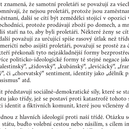
t znamená, že samotní proletáři se považují za vše
omnívají, že nejsou proletáři, protože jsou zaměstnanc
stnaní, další se cítí být zemědělci stojící v opozici 
obchodníci, protože prodávají zboží po domech, a mno
liš staří na to, aby byli proletáři. Některé ženy se c
lší považují za určující spíše rasový útlak než třídu
američtí nebo asijští proletáři, považují se prostě za
 kteří překonali tyto nejzákladnější formy bezprostře
, více politicko-ideologické formy té stejné negace jak
palestinský“, „židovský“, „kubánský“, „levičácký“, „fr
“, či „chorvatský“ sentiment, identity jako „dělník p
asismus“ atd.
t představují sociálně-demokratické síly, které se st
tu jako třídy, jež se postaví proti katastrofě tohoto s
i identit a fiktivních komunit, které jsou včleněny
jednou z hlavních ideologií proti naší třídě. Otázku 
státu, buďto volební cestou nebo násilím, s cílem i