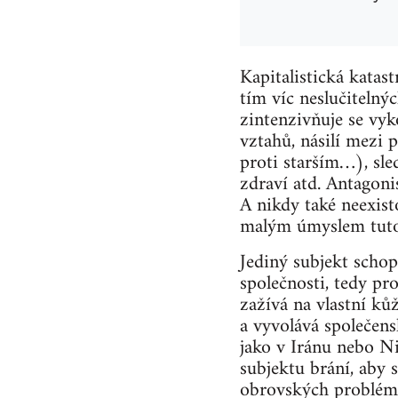
Kapitalistická katas
tím víc neslučitelný
zintenzivňuje se vyk
vztahů, násilí mezi p
proti starším…), sle
zdraví atd. Antagon
A nikdy také neexist
malým úmyslem tuto 
Jediný subjekt scho
společnosti, tedy pr
zažívá na vlastní k
a vyvolává společens
jako v Iránu nebo Ni
subjektu brání, aby 
obrovských problémů