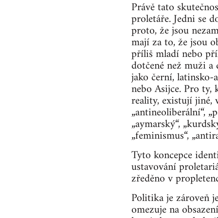
Právě tato skutečnos
proletáře. Jedni se d
proto, že jsou nezamě
mají za to, že jsou 
příliš mladí nebo pří
dotčené než muži a da
jako černí, latinsko-
nebo Asijce. Pro ty,
reality, existují jiné
„antineoliberální“, „
„aymarský“, „kurdský
„feminismus“, „antir
Tyto koncepce identi
ustavování proletariá
zředěno v propletenc
Politika je zároveň 
omezuje na obsazení 