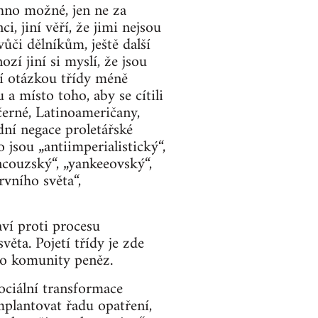
chno možné, jen ne za
i, jiní věří, že jimi nejsou
vůči dělníkům, ještě další
zí jiní si myslí, že jsou
ítí otázkou třídy méně
 a místo toho, aby se cítili
 černé, Latinoameričany,
dní negace proletářské
o jsou „antiimperialistický“,
ancouzský“, „yankeeovský“,
rvního světa“,
aví proti procesu
věta. Pojetí třídy je zde
 do komunity peněz.
sociální transformace
mplantovat řadu opatření,