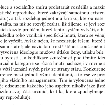
oluce a sociálního smíru proletariát rozdělila a maxi
tické reprodukce, které zakrývají samotnou existen
tu), a tak rozdělují jednotnou kritiku, kterou naše t
talita, na níž se rozvíjí realita, již žijeme, se jeví r
cích každý problém, který tento systém vytváří, a hl
sledku toho vznikají specifická hnutí, která se věnu
 je vyřešit. Avšak nejen, že neexistuje řešení, které
mostatně, ale navíc tato roztříštěnost současně mě
ytvořena ideologie mužova útlaku ženy, útlaku bílé 
ou bytostí… a kodifikace skutečnosti pod těmito id
arciální kategorie se různá hnutí nacházejí v rovině 
 větší uznání svých práv ze strany státu. Konkuren
rence mezi jednotlivými identitami, a to vše ve pro
ejího vládního managementu. Tím je vyloučena jednot
je odsouzení každého jeho aspektu nikoliv jako jisté 
aždou svoji část určující, kritika, která zpochybňuje
my reprodukuje.