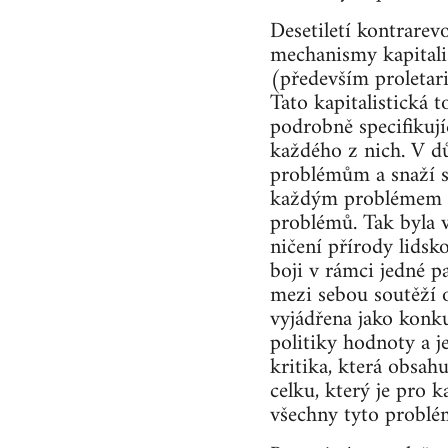
Desetiletí kontrarev
mechanismy kapitalis
(především proletariá
Tato kapitalistická to
podrobně specifikují
každého z nich. V dů
problémům a snaží se
každým problémem sa
problémů. Tak byla v
ničení přírody lidsk
boji v rámci jedné p
mezi sebou soutěží o
vyjádřena jako konku
politiky hodnoty a j
kritika, která obsahu
celku, který je pro k
všechny tyto problé