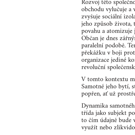
Rozvoj této společno
obchodu vylučuje a v
zvyšuje sociální izol
jeho způsob života, 
povahu a atomizuje j
Občan je dnes zářným
paralelní podobě. Te
překážku v boji prot
organizace jediné ko
revoluční společenské
V tomto kontextu má
Samotné jeho bytí, s
popřen, ať už prostř
Dynamika samotného k
třída jako subjekt p
to čím údajně bude v
využít nebo zlikvido