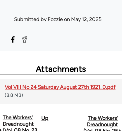
Submitted by
Fozzie
on May 12, 2025
Attachments
Vol VIII No 24 Saturday August 27th 1921_0.pdf
(8.8 MB)
The Workers'
Up
The Workers'
Book
Dreadnought
Dreadnought
traversal
(Vol. 08 No. 23
(Vol. 08 No. 25