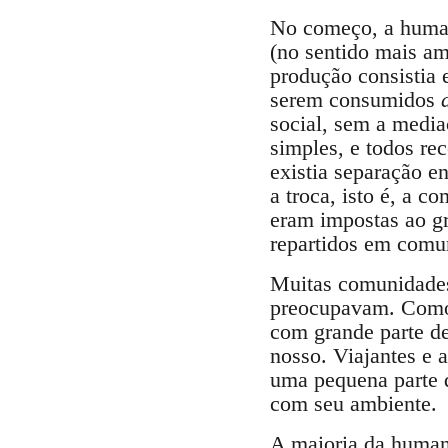
No começo, a human
(no sentido mais am
produção consistia 
serem consumidos
social, sem a media
simples, e todos re
existia separação e
a troca, isto é, a 
eram impostas ao g
repartidos em com
Muitas comunidades
preocupavam. Como 
com grande parte de
nosso. Viajantes e
uma pequena parte d
com seu ambiente.
A maioria da humani