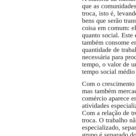
que as comunidades 
troca, isto é, leva
bens que serão tran
coisa em comum: ele
quanto social. Este 
também consome en
quantidade de trabal
necessária para pro
tempo, o valor de u
tempo social médio
Com o crescimento 
mas também mercador
comércio aparece en
atividades especiali
Com a relação de tr
troca. O trabalho n
especializado, separ
grupo é separado do