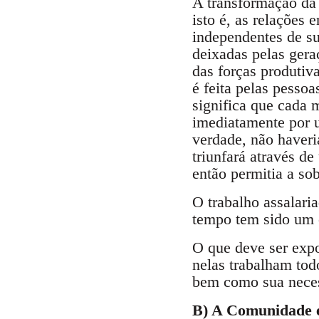
A transformação da 
isto é, as relações
independentes de su
deixadas pelas gera
das forças produtiv
é feita pelas pesso
significa que cada 
imediatamente por 
verdade, não haver
triunfará através de
então permitia a so
O trabalho assalari
tempo tem sido um 
O que deve ser expos
nelas trabalham tod
bem como sua neces
B) A Comunidade e