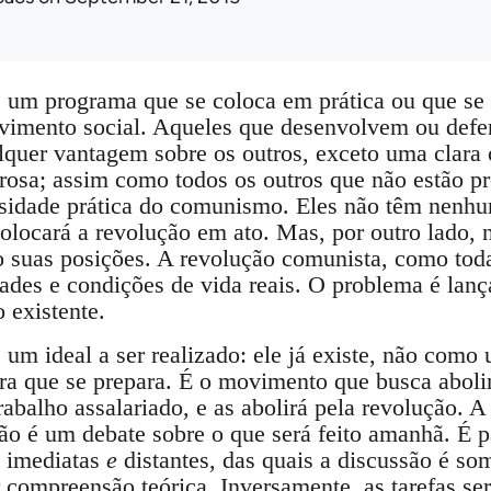
um programa que se coloca em prática ou que se 
vimento social. Aqueles que desenvolvem ou de
alquer vantagem sobre os outros, exceto uma clar
rosa; assim como todos os outros que não estão p
sidade prática do comunismo. Eles não têm nenhum
locará a revolução em ato. Mas, por outro lado, 
o suas posições. A revolução comunista, como toda
ades e condições de vida reais. O problema é lanç
 existente.
um ideal a ser realizado: ele já existe, não com
a que se prepara. É o movimento que busca abolir
rabalho assalariado, e as abolirá pela revolução.
o é um debate sobre o que será feito amanhã. É pa
s imediatas
e
distantes, das quais a discussão é s
r compreensão teórica. Inversamente, as tarefas ser