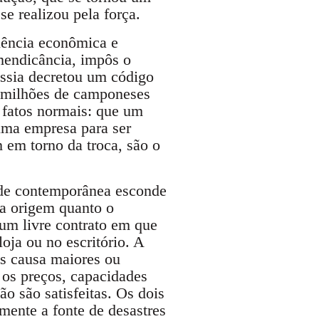
se realizou pela força.
lência econômica e
 mendicância, impôs o
ússia decretou um código
e milhões de camponeses
 fatos normais: que um
uma empresa para ser
m em torno da troca, são o
edade contemporânea esconde
ua origem quanto o
um livre contrato em que
oja ou no escritório. A
as causa maiores ou
 os preços, capacidades
ão são satisfeitas. Os dois
omente a fonte de desastres