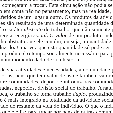
começaram a trocar. Esta circulação não podia se
ndo em conta não no pensamento, mas na realidade
sferidos de um lugar a outro. Os produtos da ati
s são resultado de uma determinada quantidade de
é o caráter
abstrato
do trabalho, que não somente 
ergia, energia
social
. O
valor
de um produto, inde
ho abstrato que ele contém, ou seja, a quantidade 
duzi-lo. Uma vez que esta quantidade só pode se
m produto é o tempo socialmente necessário para p
 num momento dado de sua história.
de suas atividades e necessidades, a comunidade 
ias, bens que têm valor de uso e também valor de
tre comunidades, depois se introduz nas comunida
zadas, negócios, divisão social do trabalho. A nat
oca, o trabalho se torna trabalho
duplo
, produzindo
ão é mais integrado na totalidade da atividade soc
ado do restante da vida do indivíduo. O que o indi
 que ele faz para trocar por bens de outras comun