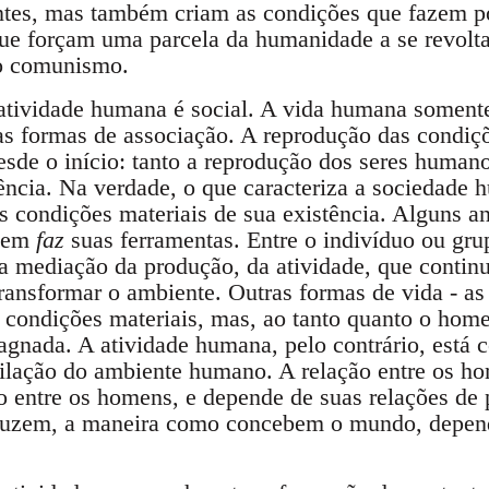
ntes, mas também criam as condições que fazem po
ue forçam uma parcela da humanidade a se revoltar 
 o comunismo.
 atividade humana é social. A vida humana soment
as formas de associação. A reprodução das condiç
desde o início: tanto a reprodução dos seres human
ência. Na verdade, o que caracteriza a sociedade h
s condições materiais de sua existência. Alguns a
mem
faz
suas ferramentas. Entre o indivíduo ou grup
a mediação da produção, da atividade, que contin
transformar o ambiente. Outras formas de vida - as
 condições materiais, mas, ao tanto quanto o hom
agnada. A atividade humana, pelo contrário, está
ilação do ambiente humano. A relação entre os ho
 entre os homens, e depende de suas relações de
oduzem, a maneira como concebem o mundo, depen