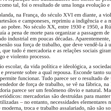
 como tal, foi o resultado de uma longa evolução e 
olanda, na França, do século XVI em diante, a vio
 artesãos e camponeses, reprimiu a indigência e a
o ao pobre. No século XX, entre 1930 e 1950, a R
luía a pena de morte para organizar a passagem d
iado industrial em poucas décadas. Aparentemente,
senão sua força de trabalho, que deve vendê-la à 
, que tudo é mercadoria e as relações sociais gira
go e violento processo.
ção escolar, da vida política e ideológica, a soci
e
presente
sobre a qual repousa. Esconde tanto s
ermite funcionar. Tudo parece ser o resultado de 
ndedor de força de trabalho, se vê na fábrica, na l
doria parece ser um fenômeno óbvio e natural. M
eriódicos: mercadorias são destruídas para manter
tilizadas – no entanto, necessidades elementares n
e moderna, troca e trabalho assalariado, não são s