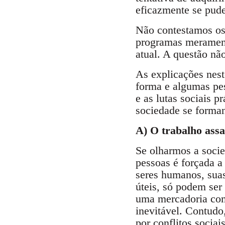
eficazmente se pud
Não contestamos os 
programas merament
atual. A questão nã
As explicações nest
forma e algumas pes
e as lutas sociais 
sociedade se forman
A) O trabalho assa
Se olharmos a socie
pessoas é forçada a 
seres humanos, suas
úteis, só podem ser 
uma mercadoria como
inevitável. Contudo
por conflitos socia