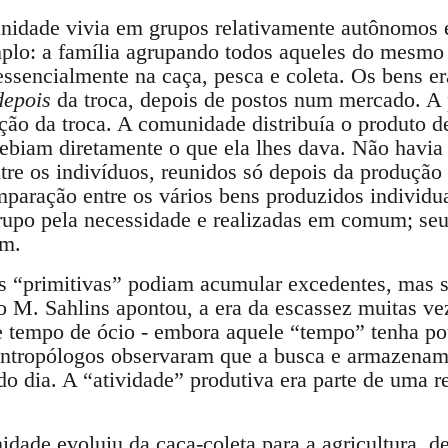
idade vivia em grupos relativamente autônomos e
plo: a família agrupando todos aqueles do mesmo 
essencialmente na caça, pesca e coleta. Os bens e
depois
da troca, depois de postos num mercado. A
ção da troca. A comunidade distribuía o produto d
cebiam diretamente o que ela lhes dava. Não havia
ntre os indivíduos, reunidos só depois da produção
comparação entre os vários bens produzidos individu
rupo pela necessidade e realizadas em comum; seu
um.
 “primitivas” podiam acumular excedentes, mas 
M. Sahlins apontou, a era da escassez muitas vez
 tempo de ócio - embora aquele “tempo” tenha po
 antropólogos observaram que a busca e armazen
o dia. A “atividade” produtiva era parte de uma r
dade evoluiu da caça-coleta para a agricultura, 