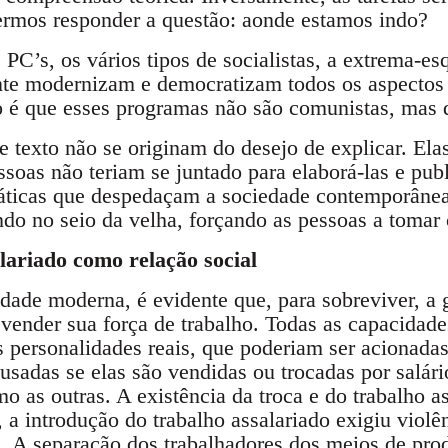
ermos responder a questão: aonde estamos indo?
PC’s, os vários tipos de socialistas, a extrema-esq
e modernizam e democratizam todos os aspectos 
o é que esses programas não são comunistas, mas q
e texto não se originam do desejo de explicar. Elas
soas não teriam se juntado para elaborá-las e publ
práticas que despedaçam a sociedade contemporân
do no seio da velha, forçando as pessoas a tomar 
lariado como relação social
dade moderna, é evidente que, para sobreviver, a 
vender sua força de trabalho. Todas as capacidades
 personalidades reais, que poderiam ser acionadas
usadas se elas são vendidas ou trocadas por salári
 as outras. A existência da troca e do trabalho a
, a introdução do trabalho assalariado exigiu viol
is. A separação dos trabalhadores dos meios de pr