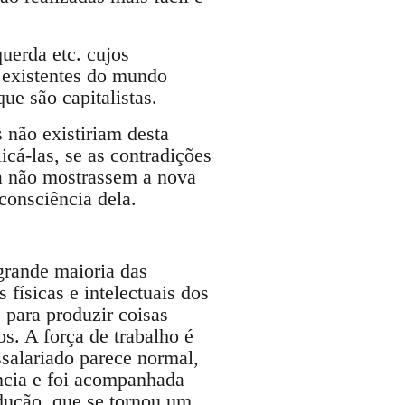
uerda etc. cujos
existentes do mundo
ue são capitalistas.
 não existiriam desta
icá-las, se as contradições
ea não mostrassem a nova
consciência dela.
grande maioria das
 físicas e intelectuais dos
 para produzir coisas
os. A força de trabalho é
ssalariado parece normal,
ência e foi acompanhada
odução, que se tornou um