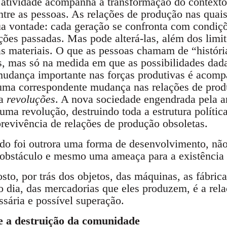
atividade acompanha a transformação do contexto 
 entre as pessoas. As relações de produção nas quai
a vontade: cada geração se confronta com condiçõe
ções passadas. Mas pode alterá-las, além dos limit
as materiais. O que as pessoas chamam de “história
as, mas só na medida em que as possibilidades dad
mudança importante nas forças produtivas é acom
uma correspondente mudança nas relações de produ
ia
revoluções
. A nova sociedade engendrada pela a
 uma revolução, destruindo toda a estrutura polític
brevivência de relações de produção obsoletas.
ado foi outrora uma forma de desenvolvimento, não
obstáculo e mesmo uma ameaça para a existência
to, por trás dos objetos, das máquinas, as fábrica
o dia, das mercadorias que eles produzem, é a rela
sária e possível superação.
 a destruição da comunidade