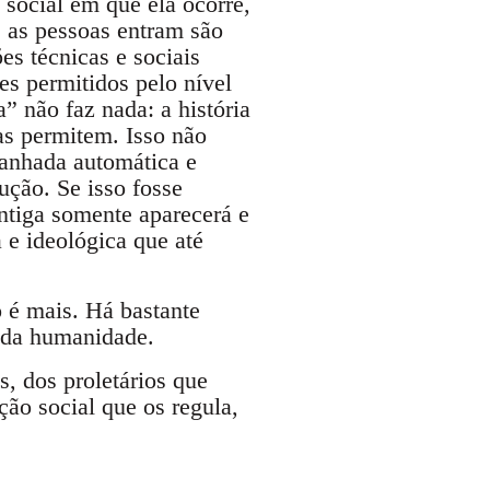
social em que ela ocorre,
s as pessoas entram são
s técnicas e sociais
es permitidos pelo nível
” não faz nada: a história
as permitem. Isso não
panhada automática e
ção. Se isso fosse
ntiga somente aparecerá e
a e ideológica que até
 é mais. Há bastante
 da humanidade.
s, dos proletários que
ção social que os regula,