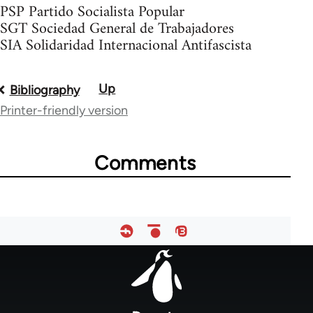
PSP Partido Socialista Popular
SGT Sociedad General de Trabajadores
SIA Solidaridad Internacional Antifascista
Up
Book
Bibliography
Printer-friendly version
traversal
links
Comments
for
2206
Footer