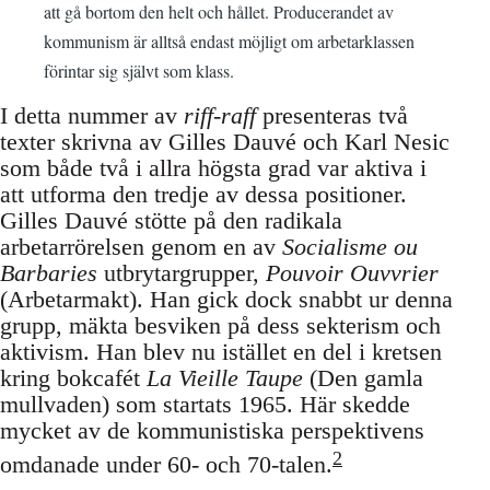
att gå bortom den helt och hållet. Producerandet av
kommunism är alltså endast möjligt om arbetarklassen
förintar sig självt som klass.
I detta nummer av
riff-raff
presenteras två
texter skrivna av Gilles Dauvé och Karl Nesic
som både två i allra högsta grad var aktiva i
att utforma den tredje av dessa positioner.
Gilles Dauvé stötte på den radikala
arbetarrörelsen genom en av
Socialisme ou
Barbaries
utbrytargrupper,
Pouvoir Ouvvrier
(Arbetarmakt). Han gick dock snabbt ur denna
grupp, mäkta besviken på dess sekterism och
aktivism. Han blev nu istället en del i kretsen
kring bokcafét
La Vieille Taupe
(Den gamla
mullvaden) som startats 1965. Här skedde
mycket av de kommunistiska perspektivens
2
omdanade under 60- och 70-talen.