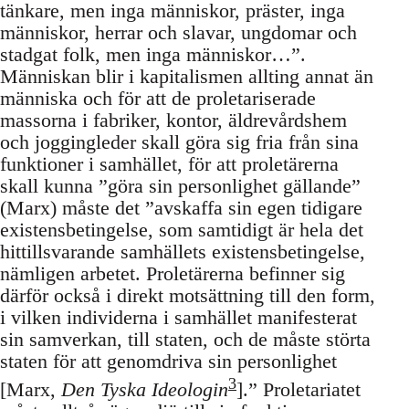
tänkare, men inga människor, präster, inga
människor, herrar och slavar, ungdomar och
stadgat folk, men inga människor…”.
Människan blir i kapitalismen allting annat än
människa och för att de proletariserade
massorna i fabriker, kontor, äldrevårdshem
och joggingleder skall göra sig fria från sina
funktioner i samhället, för att proletärerna
skall kunna ”göra sin personlighet gällande”
(Marx) måste det ”avskaffa sin egen tidigare
existensbetingelse, som samtidigt är hela det
hittillsvarande samhällets existensbetingelse,
nämligen arbetet. Proletärerna befinner sig
därför också i direkt motsättning till den form,
i vilken individerna i samhället manifesterat
sin samverkan, till staten, och de måste störta
staten för att genomdriva sin personlighet
3
[Marx,
Den Tyska Ideologin
].” Proletariatet