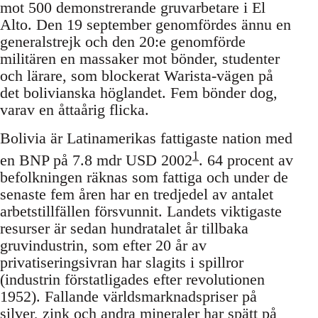
mot 500 demonstrerande gruvarbetare i El
Alto. Den 19 september genomfördes ännu en
generalstrejk och den 20:e genomförde
militären en massaker mot bönder, studenter
och lärare, som blockerat Warista-vägen på
det bolivianska höglandet. Fem bönder dog,
varav en åttaårig flicka.
Bolivia är Latinamerikas fattigaste nation med
1
en BNP på 7.8 mdr USD 2002
. 64 procent av
befolkningen räknas som fattiga och under de
senaste fem åren har en tredjedel av antalet
arbetstillfällen försvunnit. Landets viktigaste
resurser är sedan hundratalet år tillbaka
gruvindustrin, som efter 20 år av
privatiseringsivran har slagits i spillror
(industrin förstatligades efter revolutionen
1952). Fallande världsmarknadspriser på
silver, zink och andra mineraler har spätt på