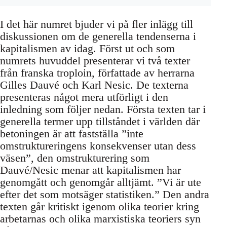
I det här numret bjuder vi på fler inlägg till
diskussionen om de generella tendenserna i
kapitalismen av idag. Först ut och som
numrets huvuddel presenterar vi två texter
från franska troploin, författade av herrarna
Gilles Dauvé och Karl Nesic. De texterna
presenteras något mera utförligt i den
inledning som följer nedan. Första texten tar i
generella termer upp tillståndet i världen där
betoningen är att fastställa ”inte
omstruktureringens konsekvenser utan dess
väsen”, den omstrukturering som
Dauvé/Nesic menar att kapitalismen har
genomgått och genomgår alltjämt. ”Vi är ute
efter det som motsäger statistiken.” Den andra
texten går kritiskt igenom olika teorier kring
arbetarnas och olika marxistiska teoriers syn