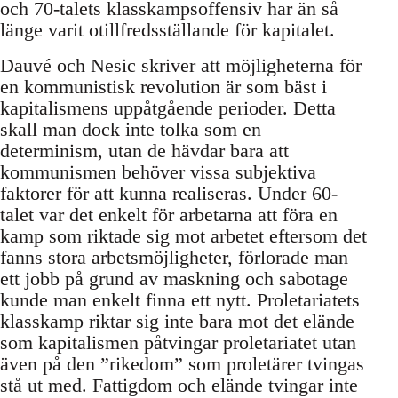
och 70-talets klasskampsoffensiv har än så
länge varit otillfredsställande för kapitalet.
Dauvé och Nesic skriver att möjligheterna för
en kommunistisk revolution är som bäst i
kapitalismens uppåtgående perioder. Detta
skall man dock inte tolka som en
determinism, utan de hävdar bara att
kommunismen behöver vissa subjektiva
faktorer för att kunna realiseras. Under 60-
talet var det enkelt för arbetarna att föra en
kamp som riktade sig mot arbetet eftersom det
fanns stora arbetsmöjligheter, förlorade man
ett jobb på grund av maskning och sabotage
kunde man enkelt finna ett nytt. Proletariatets
klasskamp riktar sig inte bara mot det elände
som kapitalismen påtvingar proletariatet utan
även på den ”rikedom” som proletärer tvingas
stå ut med. Fattigdom och elände tvingar inte