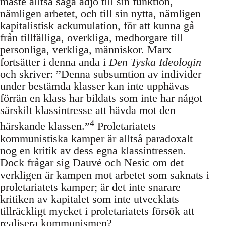
måste alltså säga adjö till sin funktion,
nämligen arbetet, och till sin nytta, nämligen
kapitalistisk ackumulation, för att kunna gå
från tillfälliga, overkliga, medborgare till
personliga, verkliga, människor. Marx
fortsätter i denna anda i
Den Tyska Ideologin
och skriver: ”Denna subsumtion av individer
under bestämda klasser kan inte upphävas
förrän en klass har bildats som inte har något
särskilt klassintresse att hävda mot den
4
härskande klassen.”
Proletariatets
kommunistiska kamper är alltså paradoxalt
nog en kritik av dess egna klassintressen.
Dock frågar sig Dauvé och Nesic om det
verkligen är kampen mot arbetet som saknats i
proletariatets kamper; är det inte snarare
kritiken av kapitalet som inte utvecklats
tillräckligt mycket i proletariatets försök att
realisera kommunismen?