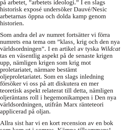
på arbetet, ”arbetets ideologi.” I en slags
historisk exposé undersöker Dauvé/Nesic
arbetarnas öppna och dolda kamp genom
historien.
Som andra del av numret fortsätter vi förra
numrets ena tema om ”klass, krig och den nya
världsordningen”. I en artikel av tyska
Wildcat
tas en väsentlig aspekt på de senaste krigen
upp, nämligen krigen som krig mot
proletariatet, närmare bestämt
oljeproletariatet. Som en slags inledning
försöker vi oss på att diskutera en mer
teoretisk aspekt relaterat till detta, nämligen
oljeräntans roll i hegemonikampen i Den nya
världsordningen, utifrån Marx ränteteori
applicerad på oljan.
Allra sist har vi en kort recension av en bok
som kom ut i somras, Kämpa tillsammans!