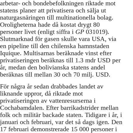
arbetar- och bondebefolkningen riktade mot
statens planer att privatisera och sälja ut
naturgasnäringen till multinationella bolag.
Oroligheterna hade då kostat drygt 80
personer livet (enligt siffra i
GP
031019).
Slutmarknad för gasen skulle vara USA, via
en pipeline till den chilenska hamnstaden
Iquique. Multisarnas beräknade vinst efter
privatiseringen beräknas till 1.3 mdr USD per
år, medan den bolivianska statens andel
beräknas till mellan 30 och 70 milj. USD.
För några år sedan drabbades landet av
liknande uppror, då riktade mot
privatiseringen av vattenresurserna i
Cochabamdalen. Efter barrikadstrider mellan
folk och militär backade staten. Tidigare i år, i
januari och februari, var det så dags igen. Den
17 februari demonstrerade 15 000 personer i