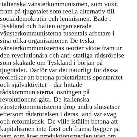
italienska vänsterkommunismen, som vuxit
fram på tjugotalet som reella alternativ till
socialdemokratin och leninismen. Både i
Tyskland och Italien organiserade
vänsterkommunisterna tusentals arbetare i
sina olika organisationer. De tyska
vänsterkommunisternas teorier växte fram ur
den revolutionära och anti-statliga rådsrörelse
som skakade om Tyskland i början på
tjugotalet. Därför var det naturligt för dessa
teoretiker att betona proletariatets spontanitet
och självaktivitet – där hittade
rådskommunisterna lösningen på
revolutionens gåta. De italienska
vänsterkommunisterna drog andra slutsatser
eftersom rådsrörelsen i deras land var svag
och reformistisk. De ville istället betona att
kapitalismen inte först och främst bygger på
vem som äger produktionsmedlen utan om