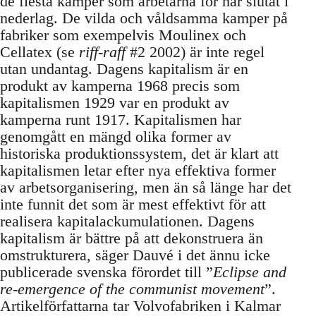
de flesta kamper som arbetarna för har slutat i
nederlag. De vilda och våldsamma kamper på
fabriker som exempelvis Moulinex och
Cellatex (se
riff-raff
#2 2002) är inte regel
utan undantag. Dagens kapitalism är en
produkt av kamperna 1968 precis som
kapitalismen 1929 var en produkt av
kamperna runt 1917. Kapitalismen har
genomgått en mängd olika former av
historiska produktionssystem, det är klart att
kapitalismen letar efter nya effektiva former
av arbetsorganisering, men än så länge har det
inte funnit det som är mest effektivt för att
realisera kapitalackumulationen. Dagens
kapitalism är bättre på att dekonstruera än
omstrukturera, säger Dauvé i det ännu icke
publicerade svenska förordet till ”
Eclipse and
re-emergence of the communist movement
”.
Artikelförfattarna tar Volvofabriken i Kalmar