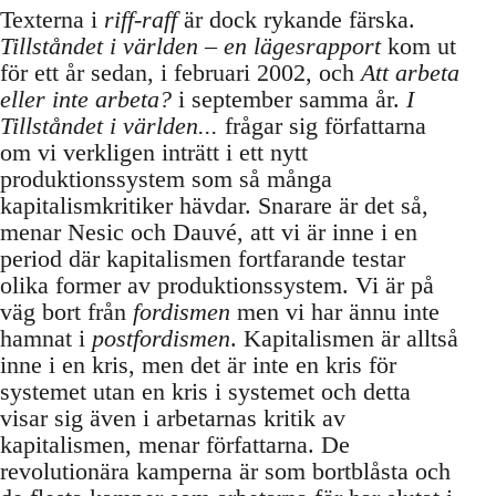
Texterna i
riff-raff
är dock rykande färska.
Tillståndet i världen – en lägesrapport
kom ut
för ett år sedan, i februari 2002, och
Att arbeta
eller inte arbeta?
i september samma år.
I
Tillståndet i världen...
frågar sig författarna
om vi verkligen inträtt i ett nytt
produktionssystem som så många
kapitalismkritiker hävdar. Snarare är det så,
menar Nesic och Dauvé, att vi är inne i en
period där kapitalismen fortfarande testar
olika former av produktionssystem. Vi är på
väg bort från
fordismen
men vi har ännu inte
hamnat i
postfordismen
. Kapitalismen är alltså
inne i en kris, men det är inte en kris för
systemet utan en kris i systemet och detta
visar sig även i arbetarnas kritik av
kapitalismen, menar författarna. De
revolutionära kamperna är som bortblåsta och