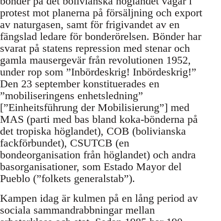
bönder på det bolivianska höglandet vägar i
protest mot planerna på försäljning och export
av naturgasen, samt för frigivandet av en
fängslad ledare för bonderörelsen. Bönder har
svarat på statens repression med stenar och
gamla mausergevär från revolutionen 1952,
under rop som ”Inbördeskrig! Inbördeskrig!”
Den 23 september konstituerades en
”mobiliseringens enhetsledning”
[”Einheitsführung der Mobilisierung”] med
MAS (parti med bas bland koka-bönderna på
det tropiska höglandet), COB (bolivianska
fackförbundet), CSUTCB (en
bondeorganisation från höglandet) och andra
basorganisationer, som Estado Mayor del
Pueblo (”folkets generalstab”).
Kampen idag är kulmen på en lång period av
sociala sammandrabbningar mellan