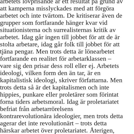
arbetets lovprisande är ett resultat på grund av
att kamperna misslyckades med att förgöra
arbetet och inte tvärtom. De kritiserar även de
grupper som fortfarande hänger kvar vid
situationisterna och surrealisternas kritik av
arbetet. Idag går ingen till jobbet för att de är
stolta arbetare, idag går folk till jobbet för att
tjäna pengar. Men trots detta är lönearbetet
fortfarande en realitet för arbetarklassen –
vare sig den prisar dess roll eller ej. Arbetets
ideologi, vilken form den än tar, är en
kapitalistisk ideologi, skriver författarna. Men
trots detta så är det kapitalismen och inte
hippies, punkare eller proletärer som förintat
forna tiders arbetsmoral. Idag är proletariatet
befriat från arbetarrörelsens
kontrarevolutionära ideologier, men trots detta
agerar det inte revolutionärt – trots detta
härskar arbetet över proletariatet. Återigen,