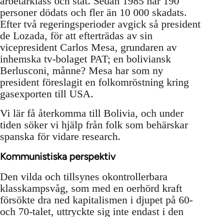
arbetarklass och stat. Sedan 1985 har 190
personer dödats och fler än 10 000 skadats.
Efter två regeringsperioder avgick så president
de Lozada, för att efterträdas av sin
vicepresident Carlos Mesa, grundaren av
inhemska tv-bolaget PAT; en boliviansk
Berlusconi, månne? Mesa har som ny
president föreslagit en folkomröstning kring
gasexporten till USA.
Vi lär få återkomma till Bolivia, och under
tiden söker vi hjälp från folk som behärskar
spanska för vidare research.
Kommunistiska perspektiv
Den vilda och tillsynes okontrollerbara
klasskampsvåg, som med en oerhörd kraft
försökte dra ned kapitalismen i djupet på 60-
och 70-talet, uttryckte sig inte endast i den