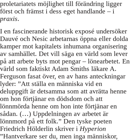
proletariatets möjlighet till förändring ligger
först och främst i dess eget handlande – i
praxis
.
I en fascinerande historisk exposé undersöker
Dauvé och Nesic arbetarnas öppna eller dolda
kamper mot kapitalets inhumana organisering
av samhället. Det vill säga en värld som lever
på att arbete byts mot pengar – lönearbetet. En
värld som faktiskt Adam Smiths läkare A.
Ferguson fasat över, en av hans anteckningar
lyder: ”Att ställa en människa vid en
deluppgift är detsamma som att avrätta henne
om hon förtjänar en dödsdom och att
lönnmörda henne om hon inte förtjänar en
sådan. (…) Uppdelningen av arbetet är
lönnmord på ett folk.” Den tyske poeten
Friedrich Hölderlin skriver i
Hyperion
”Hantverkare ser du, men inga människor,