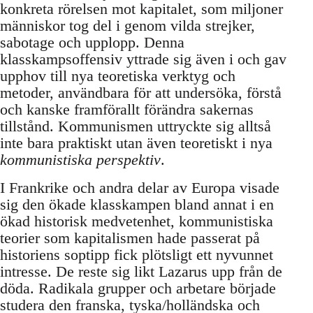
konkreta rörelsen mot kapitalet, som miljoner
människor tog del i genom vilda strejker,
sabotage och upplopp. Denna
klasskampsoffensiv yttrade sig även i och gav
upphov till nya teoretiska verktyg och
metoder, användbara för att undersöka, förstå
och kanske framförallt förändra sakernas
tillstånd. Kommunismen uttryckte sig alltså
inte bara praktiskt utan även teoretiskt i nya
kommunistiska perspektiv
.
I Frankrike och andra delar av Europa visade
sig den ökade klasskampen bland annat i en
ökad historisk medvetenhet, kommunistiska
teorier som kapitalismen hade passerat på
historiens soptipp fick plötsligt ett nyvunnet
intresse. De reste sig likt Lazarus upp från de
döda. Radikala grupper och arbetare började
studera den franska, tyska/holländska och