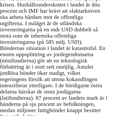
krisen. Hushållsunderskottet i landet är åtta
procent och IMF har krävt att slaktarkniven
ska arbeta hårdare mot de offentliga
utgifterna. I nuläget är de utländska
investeringarna på en mdr USD dubbelt så
stora som de inhemska offentliga
investeringarna (på 585 milj. USD).
Böndernas situation i landet är katastrofal. En
enorm uppsplittring av jordegendomarna
(minifundierna) gör att en teknologisk
förbättring är i stort sett omöjlig. Antalet
jordlösa bönder ökar stadigt, vilket
regeringens försök att utrota kokaodlingen
intensifierat ytterligare. I de bördigaste östra
delarna härskar de stora jordägarna
(latifundierna). 87 procent av landets mark är i
händerna på sju procent av befolkningen,
medan miljoner fattigbönder knappt besitter