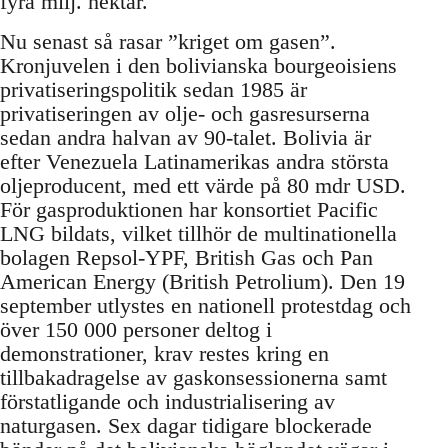
fyra milj. hektar.
Nu senast så rasar ”kriget om gasen”.
Kronjuvelen i den bolivianska bourgeoisiens
privatiseringspolitik sedan 1985 är
privatiseringen av olje- och gasresurserna
sedan andra halvan av 90-talet. Bolivia är
efter Venezuela Latinamerikas andra största
oljeproducent, med ett värde på 80 mdr USD.
För gasproduktionen har konsortiet Pacific
LNG bildats, vilket tillhör de multinationella
bolagen Repsol-YPF, British Gas och Pan
American Energy (British Petrolium). Den 19
september utlystes en nationell protestdag och
över 150 000 personer deltog i
demonstrationer, krav restes kring en
tillbakadragelse av gaskonsessionerna samt
förstatligande och industrialisering av
naturgasen. Sex dagar tidigare blockerade