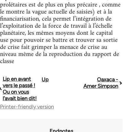
prolétaires est de plus en plus précaire , comme
le montre la vague actuelle de saisies) et à la
financiarisation, cela permet l’intégration de
l’exploitation de la force de travail à l’échelle
planétaire, les mêmes moyens dont le capital
use pour pouvoir se battre et trouver sa sortie
de crise fait grimper la menace de crise au
niveau même de la reproduction du rapport de
classe
Lip en avant
Up
Oaxaca -
Book
vers le passé !
Amer Simpson
traversal
Ou on vous
l’avait bien dit!
links
Printer-friendly version
for
59377
Endnotes