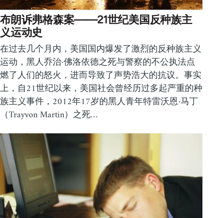
布朗诉弗格森案——21世纪美国反种族主
义运动史
在过去几个月内，美国国内爆发了激烈的反种族主义
运动，黑人乔治·佛洛依德之死与警察的不公执法点
燃了人们的怒火，进而导致了声势浩大的抗议。事实
上，自21世纪以来，美国社会曾经历过多起严重的种
族主义事件，2012年17岁的黑人青年特雷沃恩·马丁
（Trayvon Martin）之死…