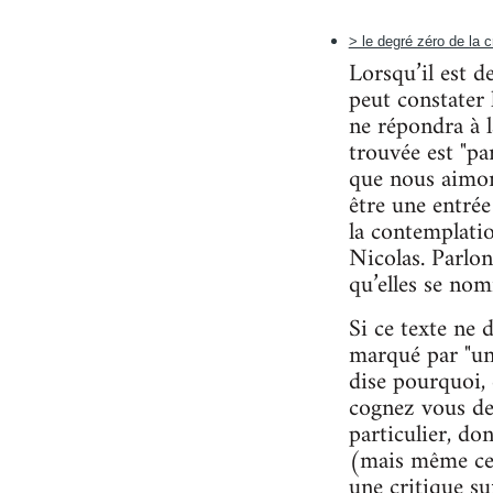
> le degré zéro de la c
Lorsqu’il est d
peut constater 
ne répondra à 
trouvée est "p
que nous aimons
être une entrée
la contemplatio
Nicolas. Parlon
qu’elles se nom
Si ce texte ne d
marqué par "un 
dise pourquoi, 
cognez vous de
particulier, do
(mais même cel
une critique su