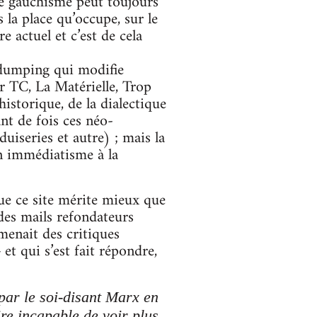
ce gauchisme peut toujours
 la place qu’occupe, sur le
e actuel et c’est de cela
n dumping qui modifie
ar TC, La Matérielle, Trop
istorique, de la dialectique
nt de fois ces néo-
uiseries et autre) ; mais la
n immédiatisme à la
ue ce site mérite mieux que
 des mails refondateurs
menait des critiques
et qui s’est fait répondre,
 par le soi-disant Marx en
ire incapable de voir plus