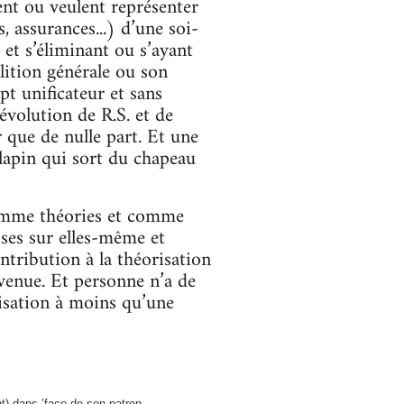
tent ou veulent représenter
s, assurances...) d’une soi-
 et s’éliminant ou s’ayant
lition générale ou son
pt unificateur et sans
volution de R.S. et de
 que de nulle part. Et une
 lapin qui sort du chapeau
omme théories et comme
ses sur elles-même et
ntribution à la théorisation
venue. Et personne n’a de
nisation à moins qu’une
nt) dans ’face de son patron