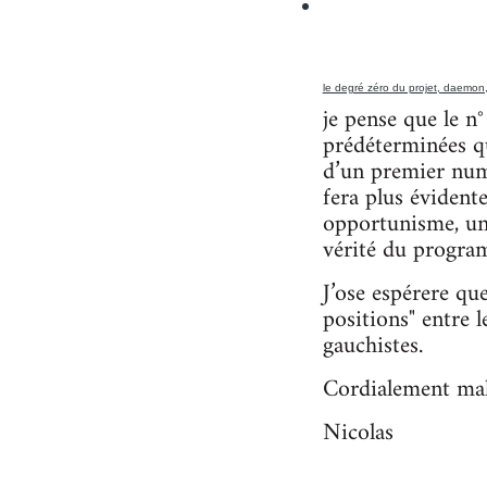
le degré zéro du projet, daemon
je pense que le n
prédéterminées qu’
d’un premier numé
fera plus évidente
opportunisme, un t
vérité du progra
J’ose espérere qu
positions" entre 
gauchistes.
Cordialement mal
Nicolas