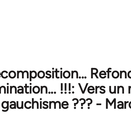
composition... Refond
ination... !!!: Vers u
gauchisme ??? - Mar