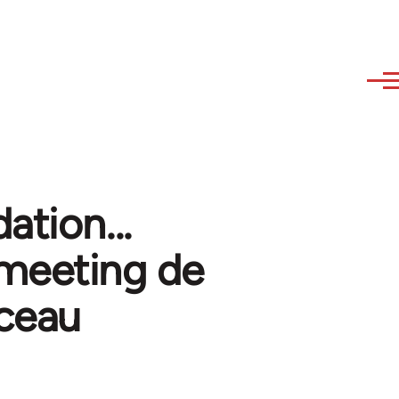
ation...
n meeting de
ceau