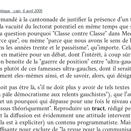
ritique , cain,
6 avril 2005
emandé à la cantonnade de justifier la présence d’un
la vacuité du lectorat potentiel en même temps que s
la question pourquoi "Classe contre Classe" dans Me
arce que", ou même "parce que nous avons le sens de
 les années trente et le passéisme", qu’importe. Cel
 en matière pour un débat, dont l’intérêt, à coup sû
n benoîte de la "guerre de position" entre "ultra-ga
s plutôt de ces fameuses ultra-gauches, dont il serait
ment eles-mêmes ainsi, et de savoir, alors, qui désign
oit pas être là, s’il ne doit plus y avoir de tels texte
pâle démocratisme aux relents gauchistes"), que l’a
et un pourquoi qui dépasse pour une fois le niveau du 
ssus théoriquement". Reproduire un
tract
, rédigé p
nt la diffusion est évidemment une attitude intervent
a est à expliciter) un contenu programmatiste. Mais
ffisante pour exclure de "la revue pour la communisa