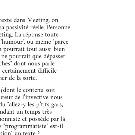
 texte dans Meeting, on
a passivité réelle. Personne
eting. La réponse toute
 l’humour", ou même "parce
a pourrait tout aussi bien
r ne pourrait que dépasser
uches" dont nous parle
 certainement difficile
er de la sorte.
s (dont le contenu soit
uteur de l’invective nous
"allez-y les p’tits gars,
endant un temps très
ionniste et possède par là
 "programmatiste" est-il
tion" un texte ?