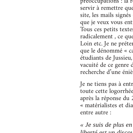
préoccupations : la 
servir à remettre que
site, les mails signé
que je veux vous entr
Tous ces petits text
radicalement , ce que
Loin etc. Je ne prét
que le dénommé « cal
étudiants de Jussieu,
vacuité de ce genre 
recherche d’une éniè
Je ne tiens pas à en
toute cette logorrhée
après la réponse du 
« matérialistes et di
entre autre :
« Je suis de plus en
liberté est un disc