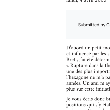
lundi, 4 avril 2005
Submitted by
C
D’abord un petit mo
et influencé par les 
Bref , j’ai été déter
« Rupture dans la thé
une des plus importa
l’hexagone ne m’a pa
années. Un ami m’aya
plus sur cette initiat
Je vous écris donc br
positions qui s’y ét