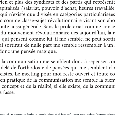
rien et plus des syndicats et des partis qui représen
apitalisés (salariat, pouvoir d’achat, heures travaillée
 qui n’existe que divisée en catégories particularisées
c comme classe-sujet révolutionnaire visant son abo
oute aussi générale. Sans le prolétariat comme conce
 du mouvement révolutionnaire dès aujourd’hui, la ré
x qui pensent comme lui, il me semble, ne peut sortir
ui sortirait de nulle part me semble ressembler à un
 donc une pensée magique.
de la communisation me semblent donc à repenser c
-delà de l’orthodoxie de pensées qui me semblent clo
cistes. Le meeting pour moi reste ouvert et toute co
 en pratique de la communisation me semble la bien
concept et de la réalité, si elle existe, de la commu
 fasse.
ceptuel- puisque théorique- mais bien réel lorsqu’il met son poing (communisa