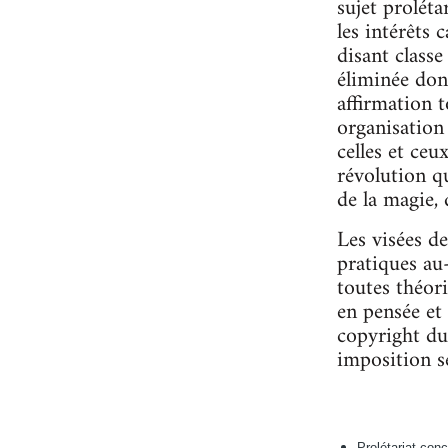
sujet proléta
les intérêts c
disant classe
éliminée don
affirmation t
organisation
celles et ceu
révolution q
de la magie,
Les visées 
pratiques au
toutes théori
en pensée et
copyright du 
imposition se
Prolétariat con