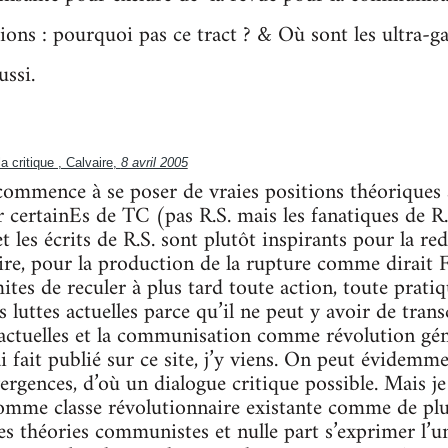
ions : pourquoi pas ce tract ? & Où sont les ultra-
ussi.
a critique , Calvaire,
8 avril 2005
. commence à se poser de vraies positions théoriques 
r certainEs de TC (pas R.S. mais les fanatiques de 
les écrits de R.S. sont plutôt inspirants pour la red
ire, pour la production de la rupture comme dirait 
imites de reculer à plus tard toute action, toute prati
 luttes actuelles parce qu’il ne peut y avoir de trans
 actuelles et la communisation comme révolution gén
ai fait publié sur ce site, j’y viens. On peut évidemm
ergences, d’où un dialogue critique possible. Mais je
comme classe révolutionnaire existante comme de plu
es théories communistes et nulle part s’exprimer l’u