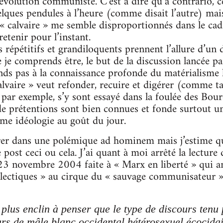
révolution communiste. C’est à dire qu’a contrario, 
lques pendules à l’heure (comme disait l’autre) mais
s « calvaire » me semble disproportionnés dans le cadr
etenir pour l’instant.
es répétitifs et grandiloquents prennent l’allure d’u
 je comprends être, le but de la discussion lancée p
ends pas à la connaissance profonde du matérialisme h
vaire » veut refonder, recuire et digérer (comme ta
 par exemple, s’y sont essayé dans la foulée des Bourd
de prétentions sont bien connues et fonde surtout u
me idéologie au goût du jour.
trer dans une polémique ad hominem mais j’estime q
 post ceci ou cela. J’ai quant à moi arrêté la lecture
23 novembre 2004 faite à « Marx en liberté » qui a
alectiques » au cirque du « sauvage communisateur » 
 plus enclin à penser que le type de discours tenu
ours de mâle blanc occidental hétérosexuel écocida