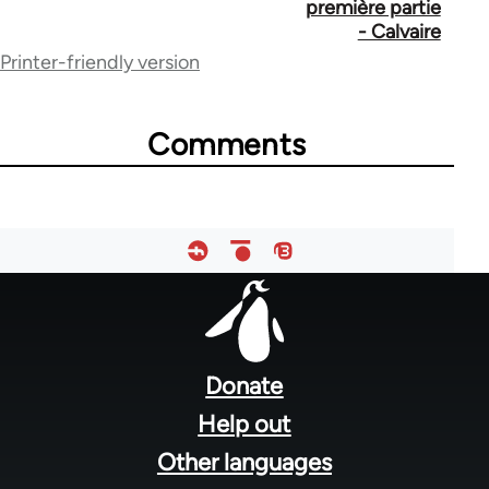
première partie
59377
- Calvaire
Printer-friendly version
Comments
Footer
menu
Donate
Help out
Other languages