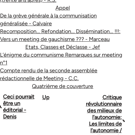
(trente ans après) - R.S.
Appel
De la grève générale à la communisation
généralisée - Calvaire
Recomposition... Refondation... Dissémination... !!!:
Vers un meeting de gauchisme ??? - Marceau
Etats, Classes et Déclasse - Jef
L’énigme du communisme Remarques sur meeting
n°1
Compte rendu de la seconde assemblée
rédactionnelle de Meeting - C.C.
Quatrième de couverture
Book
Ceci pourrait
Up
Critique
être un
révolutionnaire
traversal
éditorial -
des milieux de
Denis
l’autonomie:
links
Les limites de
for
l’autonomie /