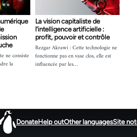
numérique
La vision capitaliste de
le
l'intelligence artificielle :
ission
profit, pouvoir et contrôle
auche
Rezgar Akrawi : Cette technologie ne
te ne consiste
fonctionne pas en vase clos, elle est
dre la
influencée par les…
Donate
Help out
Other languages
Site no