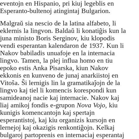
eventojn en Hispanio, pri kiuj legeblis en
Esperanto-bultenoj atingintaj Bulgarion.
Malgraŭ sia nescio de la latina alfabeto, li
eklernis la lingvon. Baldaŭ li konatiĝis kun la
juna ministo Boris Serginov, kiu klopodis
vendi esperantan kalendaron de 1937. Kun li
Nakov babiladis unuafoje en la internacia
lingvo. Tamen, la plej influa homo en tiu
epoko estis Anka Pisarska, kiun Nakov
ekkonis en kunveno de junaj anarkiistoj en
Vitoŝa. Ŝi lernigis lin la gramatikaĵojn de la
lingvo kaj tiel li komencis korespondi kun
samideanoj nacie kaj internacie. Nakov kaj
liaj amikoj fondis e-grupon
Nova Vojo
, kiu
kunigis komencantojn kaj spertajn
esperantistoj, kaj kiu organizis kursojn en
lernejoj kaj okazigis renkontiĝojn. Kelkaj
bulgaroj partoprenis en internaciaj esperantaj