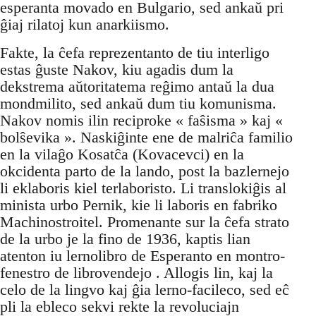
esperanta movado en Bulgario, sed ankaŭ pri
ĝiaj rilatoj kun anarkiismo.
Fakte, la ĉefa reprezentanto de tiu interligo
estas ĝuste Nakov, kiu agadis dum la
dekstrema aŭtoritatema reĝimo antaŭ la dua
mondmilito, sed ankaŭ dum tiu komunisma.
Nakov nomis ilin reciproke « faŝisma » kaj «
bolŝevika ». Naskiĝinte ene de malriĉa familio
en la vilaĝo Kosatĉa (Kovacevci) en la
okcidenta parto de la lando, post la bazlernejo
li eklaboris kiel terlaboristo. Li translokiĝis al
minista urbo Pernik, kie li laboris en fabriko
Machinostroitel. Promenante sur la ĉefa strato
de la urbo je la fino de 1936, kaptis lian
atenton iu lernolibro de Esperanto en montro-
fenestro de librovendejo . Allogis lin, kaj la
celo de la lingvo kaj ĝia lerno-facileco, sed eĉ
pli la ebleco sekvi rekte la revoluciajn