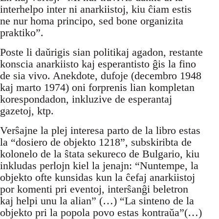
interhelpo inter ni anarkiistoj, kiu ĉiam estis
ne nur homa principo, sed bone organizita
praktiko”.
Poste li daŭrigis sian politikaj agadon, restante
konscia anarkiisto kaj esperantisto ĝis la fino
de sia vivo. Anekdote, dufoje (decembro 1948
kaj marto 1974) oni forprenis lian kompletan
korespondadon, inkluzive de esperantaj
gazetoj, ktp.
Verŝajne la plej interesa parto de la libro estas
la “dosiero de objekto 1218”, subskiribta de
kolonelo de la ŝtata sekureco de Bulgario, kiu
inkludas perlojn kiel la jenajn: “Nuntempe, la
objekto ofte kunsidas kun la ĉefaj anarkiistoj
por komenti pri eventoj, interŝanĝi beletron
kaj helpi unu la alian” (…) “La sinteno de la
objekto pri la popola povo estas kontraŭa”(…)