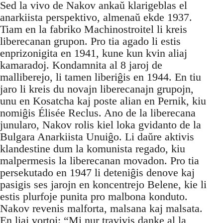
Sed la vivo de Nakov ankaŭ klarigeblas el
anarkiista perspektivo, almenaŭ ekde 1937.
Tiam en la fabriko Machinostroitel li kreis
liberecanan grupon. Pro tia agado li estis
enprizonigita en 1941, kune kun kvin aliaj
kamaradoj. Kondamnita al 8 jaroj de
malliberejo, li tamen liberiĝis en 1944. En tiu
jaro li kreis du novajn liberecanajn grupojn,
unu en Kosatcha kaj poste alian en Pernik, kiu
nomiĝis Élisée Reclus. Ano de la liberecana
junularo, Nakov rolis kiel loka gvidanto de la
Bulgara Anarkiista Unuiĝo. Li daŭre aktivis
klandestine dum la komunista regado, kiu
malpermesis la liberecanan movadon. Pro tia
persekutado en 1947 li deteniĝis denove kaj
pasigis ses jarojn en koncentrejo Belene, kie li
estis plurfoje punita pro malbona konduto.
Nakov revenis malforta, malsana kaj malsata.
En liaj vortoj: “Mi nur travivis danke al la