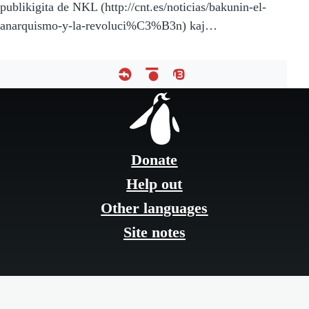
publikigita de NKL (http://cnt.es/noticias/bakunin-el-
anarquismo-y-la-revoluci%C3%B3n) kaj…
Footer
menu
Donate
Help out
Other languages
Site notes