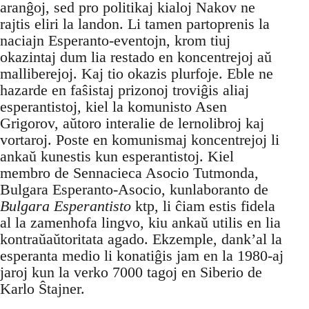
aranĝoj, sed pro politikaj kialoj Nakov ne
rajtis eliri la landon. Li tamen partoprenis la
naciajn Esperanto-eventojn, krom tiuj
okazintaj dum lia restado en koncentrejoj aŭ
malliberejoj. Kaj tio okazis plurfoje. Eble ne
hazarde en faŝistaj prizonoj troviĝis aliaj
esperantistoj, kiel la komunisto Asen
Grigorov, aŭtoro interalie de lernolibroj kaj
vortaroj. Poste en komunismaj koncentrejoj li
ankaŭ kunestis kun esperantistoj. Kiel
membro de Sennacieca Asocio Tutmonda,
Bulgara Esperanto-Asocio, kunlaboranto de
Bulgara Esperantisto
ktp, li ĉiam estis fidela
al la zamenhofa lingvo, kiu ankaŭ utilis en lia
kontraŭaŭtoritata agado. Ekzemple, dank’al la
esperanta medio li konatiĝis jam en la 1980-aj
jaroj kun la verko 7000 tagoj en Siberio de
Karlo Ŝtajner.