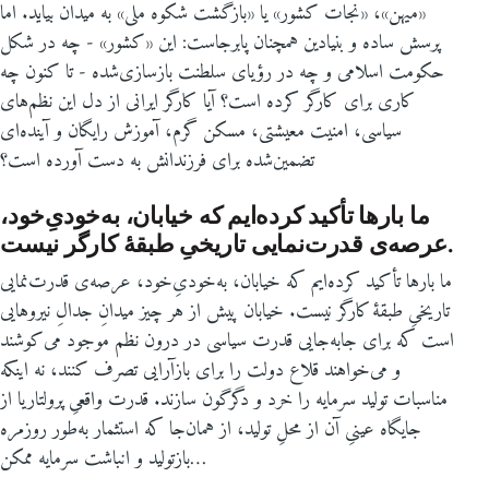
«میهن»، «نجات کشور» یا «بازگشت شکوه ملی» به میدان بیاید. اما
پرسش ساده و بنیادین همچنان پابرجاست: این «کشور» - چه در شکل
حکومت اسلامی و چه در رؤیای سلطنت بازسازی‌شده - تا کنون چه
کاری برای کارگر کرده است؟ آیا کارگر ایرانی از دل این نظم‌های
سیاسی، امنیت معیشتی، مسکن گرم، آموزش رایگان و آینده‌ای
تضمین‌شده برای فرزندانش به دست آورده است؟
ما بارها تأکید کرده‌ایم که خیابان، به‌خودیِ‌خود،
عرصه‌ی قدرت‌نمایی تاریخیِ طبقۀ کارگر نیست.
ما بارها تأکید کرده‌ایم که خیابان، به‌خودیِ‌خود، عرصه‌ی قدرت‌نمایی
تاریخیِ طبقۀ کارگر نیست. خیابان پیش از هر چیز میدانِ جدالِ نیروهایی
است که برای جابه‌جایی قدرت سیاسی در درون نظم موجود می‌کوشند
و می‌خواهند قلاع دولت را برای بازآرایی تصرف کنند، نه اینکه
مناسبات تولید سرمایه را خرد و دگرگون سازند. قدرت واقعیِ پرولتاریا از
جایگاه عینیِ آن از محلِ تولید، از همان‌جا که استثمار به‌طور روزمره
بازتولید و انباشت سرمایه ممکن…