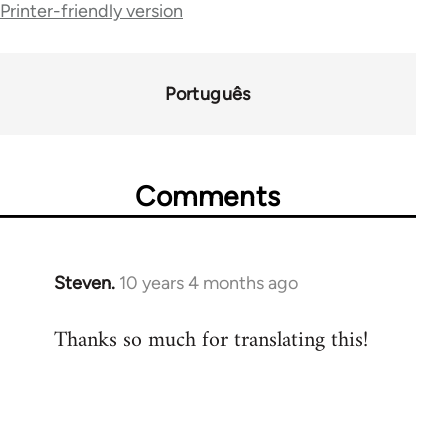
Printer-friendly version
links
for
59096
Português
Comments
Steven.
10 years 4 months ago
In
reply
Thanks so much for translating this!
to
Welcome
by
libcom.org