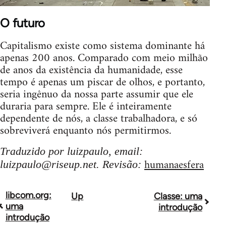
O futuro
Capitalismo existe como sistema dominante há
apenas 200 anos. Comparado com meio milhão
de anos da existência da humanidade, esse
tempo é apenas um piscar de olhos, e portanto,
seria ingênuo da nossa parte assumir que ele
duraria para sempre. Ele é inteiramente
dependente de nós, a classe trabalhadora, e só
sobreviverá enquanto nós permitirmos.
Traduzido por luizpaulo, email:
humanaesfera
luizpaulo@riseup.net
. Revisão:
libcom.org:
Up
Classe: uma
Book
uma
introdução
traversal
introdução