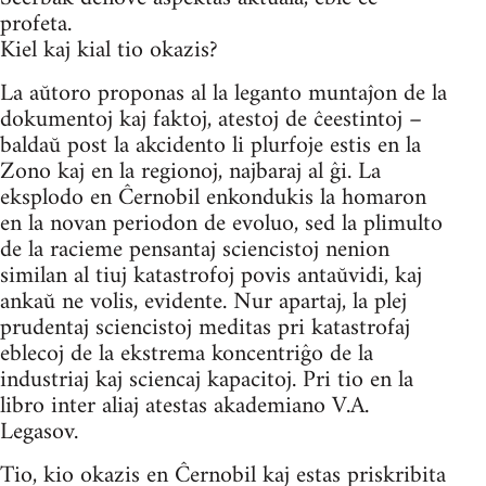
profeta.
Kiel kaj kial tio okazis?
La aŭtoro proponas al la leganto muntaĵon de la
dokumentoj kaj faktoj, atestoj de ĉeestintoj –
baldaŭ post la akcidento li plurfoje estis en la
Zono kaj en la regionoj, najbaraj al ĝi. La
eksplodo en Ĉernobil enkondukis la homaron
en la novan periodon de evoluo, sed la plimulto
de la racieme pensantaj sciencistoj nenion
similan al tiuj katastrofoj povis antaŭvidi, kaj
ankaŭ ne volis, evidente. Nur apartaj, la plej
prudentaj sciencistoj meditas pri katastrofaj
eblecoj de la ekstrema koncentriĝo de la
industriaj kaj sciencaj kapacitoj. Pri tio en la
libro inter aliaj atestas akademiano V.A.
Legasov.
Tio, kio okazis en Ĉernobil kaj estas priskribita