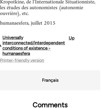
Kropotkine, de l’Internationale Situationniste,
les études des autonomistes (autonomie
ouvrière), etc.
humanaesfera, juillet 2015
Universally
Up
Book
interconnected/interdependent
traversal
conditions of existence -
humanaesfera
links
Printer-friendly version
for
62020
Français
Comments