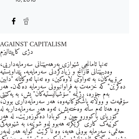
AGAINST CAPITALISM
دژی کاپیتالیزم
تەنها ئامانجی شێوازی بەرهەمهێنانی سەرمایەداریی،
وەدیهێنانی قازانج و زیادکردنی سەرمایەیە. پێداویستیە
مرۆییەکان، بە تەواوی لاوەکین، وە تەنها ئەوکاتانە "دابین
دەکرێن" کە خزمەت بە فراوانبوونی سەرمایە دەکەن. هەر
بەم جۆرە، ڕژێمە "سۆشیالیستیەکان" یش، بە یەکێتی
سۆڤیەت و ووڵاتە پاشکۆکانیەوە، هەر سەرمایەداری بوون،
وە هەتا ئەم ساتە وەختەیش، ئەوە هەر سەرمایەداریە لە
کۆریای باکوورو چین و کوبادا دەگوزەرێت. لە هەر
کوێیەک کاری کرێگرتە هەبوو لەو شوێنە، بە شێوەیەکی
حەتمی، سەرمایە بوونی هەیە، وە ناکرێت گوایە هەر لەبەر
پۆشینی بەرگێکی ئایدیۆلۆژیی "مارکسیستی"، ئیتر بە حیزبێکی