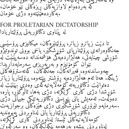
کە بەردەوام لاوازیەکانی ڕیزەکانی نێو خۆمان،
بەکاردەهێنێتەوە دژی خۆمان.
FOR PROLETARIAN DICTATORSHIP
لە پێناوی دکتاتۆریەتی پرۆلێتاریادا
تا دێت زیاترو زیاتر، پرۆلێتێرەکان، میکانیزمی پرۆسێسی
جەنگاوەرانەی پرۆلێتاریای شۆڕشگێر، یاخی بوونی توندوتیژو
شۆڕشی چینایەتی، هەڵبژاردەیەکی هۆشمەندانە دەسەپێنێت لە
نێوان کۆمۆنیزم و بەربەریزمی سەرمایەداریدا:
چەوساندنەوە، قەیرانەکان، جەنگەکان، کەتەسترۆفەکانی
ژینگە. هەتا ئەم هەڵبژاردەیە ڕۆشنتر ببێتەوە، پرۆلێتاریا زیاتر
دەتوانێت دکتاتۆریەتە کۆمەڵایەتیەکەی وەدی بهێنێت لە
شۆڕشدا دژی کاری کرێگرتە، دژی بەها، ئاڵوگۆڕ، پارە،
دەوڵەت. ئەمەیش یانی پێویستی دکتاتۆریەتێکی جیهانی دژی
سەرمایەو تێرۆری شۆڕشگێری دژی هێزەکانی برجوازیەت.
دکتاتۆریەتی پرۆلێتاریا یانی لەناوبردنی پەیوەندیە
کۆمەلایەتیەکانی ئێستا: لەناوبردنی کاری کرێگرتە،
لەناوبردنی پیشەو بەرهەمە بێکەڵکەکان، وە سەرکەوتن