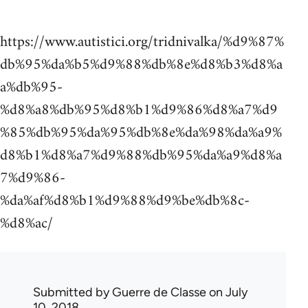
https://www.autistici.org/tridnivalka/%d9%87%
db%95%da%b5%d9%88%db%8e%d8%b3%d8%a
a%db%95-
%d8%a8%db%95%d8%b1%d9%86%d8%a7%d9
%85%db%95%da%95%db%8e%da%98%da%a9%
d8%b1%d8%a7%d9%88%db%95%da%a9%d8%a
7%d9%86-
%da%af%d8%b1%d9%88%d9%be%db%8c-
%d8%ac/
Submitted by
Guerre de Classe
on July
10, 2018