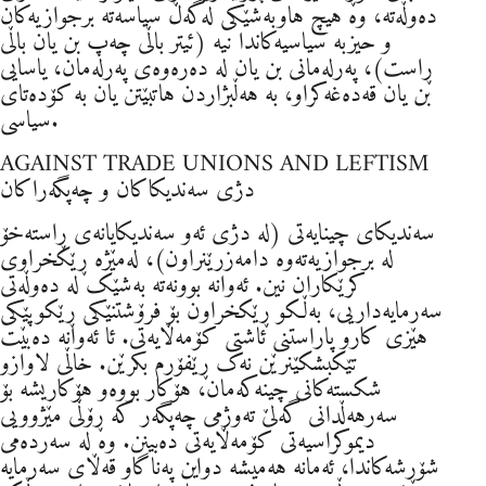
دەوڵەتە، وە هیچ هاوبەشێکی لەگەڵ سیاسەتە برجوازیەکان
و حیزبە سیاسیەکاندا نیە (ئیتر باڵی چەپ بن یان باڵی
ڕاست)، پەرلەمانی بن یان لە دەرەوەی پەرلەمان، یاسایی
بن یان قەدەغەکراو، بە هەڵبژاردن هاتبێتن یان بە کۆدەتای
سیاسی.
AGAINST TRADE UNIONS AND LEFTISM
دژی سەندیکاکان و چەپگەراکان
سەندیکای چینایەتی (لە دژی ئەو سەندیکایانەی ڕاستەخۆ
لە برجوازیەتەوە دامەزرێنراون)، لەمێژە ڕێکخراوی
کرێکاران نین. ئەوانە بوونەتە بەشێک لە دەوڵەتی
سەرمایەداریی، بەڵکو ڕێکخراون بۆ فرۆشتنێکی ڕێکوپێکی
هێزی کارو پاراستنی ئاشتی کۆمەڵایەتی. ئا ئەوانە دەبێت
تێکبشکێنرێن نەک ڕێفۆرم بکرێن. خاڵی لاوازو
شکستەکانی چینەکەمان، هۆکار بووەو هۆکاریشە بۆ
سەرهەڵدانی گەلێ تەوژمی چەپگەر کە ڕۆڵی مێژوویی
دیموکراسیەتی کۆمەڵایەتی دەبینن. وە لە سەردەمی
شۆڕشەکاندا، ئەمانە هەمیشە دواین پەناگاو قەڵای سەرمایە