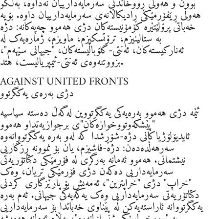
بوون و هەوڵی ڕووخاندنی سەرمایەدارییان نەداوە، بەڵکو
هەوڵی ڕێفۆرمێکی ڕادیکاڵانەی سەرمایەدارییان داوە. بۆیە
خەباتی پرۆلێتێرە کۆمۆنیستەکان دژی هەموو چەپەکانە: دژە
بە ستالینیزم، ترۆتسکیزم، ماویزم، ژمارەیەک لە
ئەنارکیستەکان، ئەنتی-گلۆباڵیستەکان، "جیهانی سێهەم"،
بزووتنەوەی ئەنتی-ئیمپریالیست، هتد.
AGAINST UNITED FRONTS
دژی بەرەی یەکگرتوو
ئێمە دژی هەموو بەرەیەکی یەکگرتووین لەگەڵ دەستە سیاسیە
"پێشکەوتووخوازەکان"ی برجوازیەتداو هەموو
ئایدیۆلۆژیاکانی دژە-شۆڕشدا کە لەو بەرە یەکگرتووانەوە
سەرهەڵدەدەن: دژە-فاشیزم، یان بۆ نموونە ڕزگاریی
نیشتمانی. هەموو ئەمانە بەرگری لە فۆرمێکی دکتاتۆریەتی
سەرمایەداریی دەکەن دژی فۆرمێکی تریان، وەک
"خراپ" دژی "خراپترین"، ئەمەیش بۆ پارێزگاری کردنی
دکتاتۆریەتی سەرمایەداریی وەک یەکەیەکی جیهانی. ئەم بەرە
یەکگرتووانە ئاراستەیەکن لە پێناوی خەباتدا بۆ سەرمایەداریی
بە "ڕووخسارێکی ئینسانیانەوە"، بەڵام ئەمانە هەمیشە