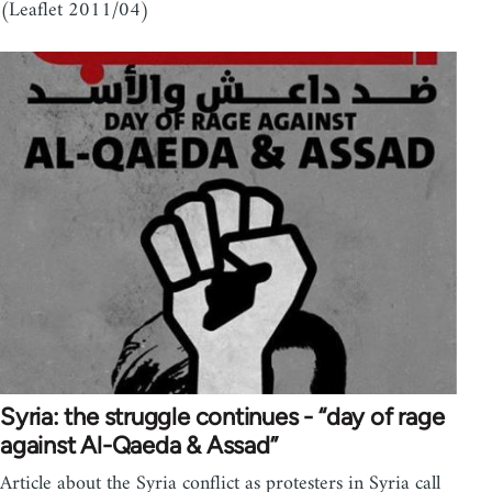
(Leaflet 2011/04)
Syria: the struggle continues - “day of rage
against Al-Qaeda & Assad”
Article about the Syria conflict as protesters in Syria call