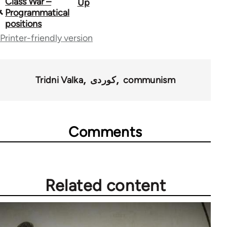
Class War –
Up
Book
Programmatical
traversal
positions
Printer-friendly version
links
for
51422
communism
کوردی
Tridni Valka
Comments
Related content