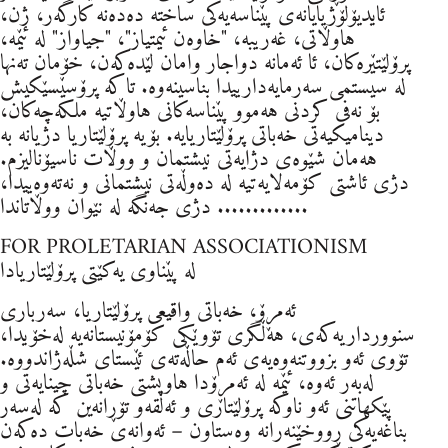
ئایدیۆلۆژیایانەی پێناسەیەکی ساختە دەدەنە کارگەر، ژن،
هاوڵاتی، غەریبە، "خاوەن ئیمتیاز"، "جیاواز" لە ئێمە،
پرۆلێتێرەکان، ئا ئەمانە دواجار وامان لێدەکەن، خۆمان تەنها
لە سیستمی سەرمایەدارییدا بناسینەوە. تاکە پرۆسێسێکیش
بۆ نەفی کردنی هەموو پێناسەکانی هاوڵاتیە ملکەچەکان،
دینامیکیەتی خەباتی پرۆلێتاریایە. بۆیە پرۆلێتاریا دژیانە بە
هەمان شێوەی دژایەتی نیشتمان و ووڵات ناسیۆنالیزم.
دژی ئاشتی کۆمەلایەتیە لە دەوڵەتی نیشتمانی و نەتەوەییدا،
دژی جەنگە لە نێوان ووڵاتاندا .............
FOR PROLETARIAN ASSOCIATIONISM
لە پێناوی یەکێتی پرۆلێتاریادا
ئەمڕۆ، خەباتی واقیعی پرۆلێتاریا، سەرباری
سنوورداریەکەی، هەڵگری تۆوێکی کۆمۆنیستانەیە لەخۆیدا،
تۆوی ئەو بزووتنەوەیەی ئەم حاڵەتەی ئێستای شڵەژاندووە.
لەبەر ئەوە، ئێمە لە ئەمڕۆدا هاوپشتی خەباتی چینایەتی و
پێکهاتنی ئەو ناوکە پرۆلێتاری و ئەڵقەو تۆڕانەین کە لەسەر
بناغەیەکی ڕووخێنەرانە وەستاون – ئەوانەی خەبات دەکەن