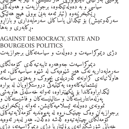
سیاسی و بە دەوڵەتێکەوە، برجوازیەت و هەوڵەکانی
ڕێکبخرێنەوە (ئیتر ئەمە بەبێ بوونی هیچ هەلێکی
سەرکەوتنیش) بۆ تێکدانی یاساکانی سەرمایەداری و بازاڕو
ڕکابەری و بەها.
AGAINST DEMOCRACY, STATE AND
BOURGEOIS POLITICS
دژی دیموکراسیەت و دەوڵەت و سیاسەتەکانی برجوازیەت
دیموکراسیەت جەوهەرە تایبەتیەکەی کۆمەڵگای
سەرمایەداریە نەک هەر شێوەیەک لە شێوە سیاسیەکانی. ئەو
هاوڵاتیانەی کراونەتە گەردیلەی بچووک و بەهۆی سیاسەتە
نیشتمانیەکانەوە، یەکێتیەکی دروستکراویان لە بوارە
لێکدابڕاوەکاندا بۆ پێکهێنراوە، ئەوانە خەسڵەتی هاوبەشی
پەرلەمانتاریستەکان و ستالینیستەکان و فاشیستەکان و
نموونەی دەوڵەتە ئیسلامیەکانیشن. ئەوانە ڕێکخراوی
برجوازیەتن وەک چینێک، وە لە پەیوەندیە کۆمەڵایەتیەکانی
کۆمەڵگای چینایەتیەوە گەشە دەکەن. هەر لەبەر ئەوەیە
خەباتی شۆڕشگێرانەی پرۆلێتاریا دژی دیموکراسیەتە، دژی