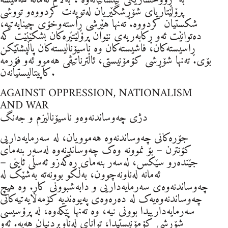
پرۆلێتاریای شۆڕشگێریان لەتوپەت کردووەو تووشی
شکستیان کردووە. تەنها هێرشی ڕاستەوخۆی چینایەتیە،
دەتوانێت ئەو ڕکابەریەی نێوان پرۆلێتێرەکان بشکێنێت کە
ڕاسیستەکان، فاشیستەکان وە ناسیۆنالیستەکان پاڵپشتێکن
بۆی. تەنها شۆڕشی کۆمۆنیستی، ئاڵترناتیڤی هەموو ئەو فۆرمە
کاپیتالیستیانەن.
AGAINST OPPRESSION, NATIONALISM
AND WAR
دژی چەوساندنەوەو ناسیۆنالیزم و جەنگ
جۆرەکانی چەوساندنەوە هەموویان، لە سەرمایەداریی
کۆنترن – بۆ نموونە وەک چەوساندنەوە لەسەر بنەمای
جێندەرو سێکس، لەسەر بنەمای ڕەگەزو ئەسڵی ئاینی –
ئەمانە لەناونەچوون، بەڵکو بوونەتە بەشێک لە
چەوساندنەوەی سەرمایەداریی و دابەشبوونی کار. وە هیچ
چەوساندنەوەیەک لە دەرەوەی پەیوەندیە کۆمەڵایەتیەکانی
سەرمایەدارییدا بوونی نیە، وە تەنها پێکەوە، لە پرۆسیسی
شۆڕشی کۆمۆنیستیدا، توانای لەناوبردنیان هەیە. ئەو