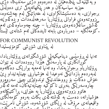
و یەکێتیەک پێکدەهێنن لە دەرەوەو دژی سەندیکا، دژی
حیزبە سیاسیەکان و هەر پێکهاتەیەکی تری دەوڵەتی
برجوازی. بە دەستنیشانکراوی، لە خەباتێکی لەم چەشنەوە،
بزووتنەوەی فراوانی پرۆلێتاریا سەرهەڵدەدات و دەکەوێتە
گەشتی ساغکردنەوەی پرۆلێتاریا – چینە چەوساوەکەی ئەم
کۆمەڵگایە – دەربارەی بابەتە ئایندەکانی ئەم شتانەی ئێستا.
FOR COMMUNIST REVOLUTION
لە پێناوی شۆڕشی کۆمۆنیستیدا
تەنها لە پرۆسێسی دینامیکیەتی شۆڕشگێرانەی پرۆلێتاریادا،
گوڕانکاری لە پارسەنگی هێزدا ڕوودەدات لە نێوان
پرۆلێتاریاو برجوازیەتدا. وە تەنها ئەمەیە بوارێک دەکاتەوە
لەبەردەم بازدانێکی نەوعیدا لە هۆشیاریی چینایەتیداو ڕێ
خۆش دەکات بۆ ڕووخاندنێکی توندوتیژی چینی سەروەرو
چارەسەرێکی بنەبڕی ناکۆکیە چینایەتیەکان، ئەمە ئەگەر
هاتوو بزووتنەوەی پرۆلێتاریا بە خێرایی، پراکتیکیانەو
هۆشیارانە، دەست بە گەشتەکەی بکات بەرەو کۆمەڵگای
واقیعیانەی مرۆڤ لە ڕێگای شۆڕشەوە. شۆڕش نامرێت،
وە لەسەریەتی بنەڕەتیانە، دژایەتی ئەو دژە-شۆڕشە بکات