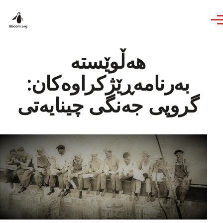
Skip to main content
هەڵوێستە
بەرنامەڕێژکراوەکان:
گروپی جەنگی چینایەتی