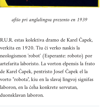
afiŝo pri anglalingva prezento en 1939
R.U.R. estas kolektiva dramo de Karel Čapek,
verkita en 1920. Tiu ĉi verko naskis la
neologismon 'robot' (Esperante: roboto) por
artefarita laboristo. La vorton elpensis la frato
de Karel Čapek, pentristo Josef Čapek el la
vorto "robota", kiu en la slavaj lingvoj signifas
laboron, en la ĉeĥa konkrete servutan,
duonsklavan laboron.