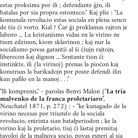
estas proksima por ili ; defendante ĝin, ili
batalas por sia propra estonteco." Kaj plie : "La
komunala revolucio estas sociala en plena senco
de tiu ĉi vorto. Kial ? Ĉar ĝi proklamas rajton je
laboro ... La kristanismo vidas en la virino ne
tiom edzinon, kiom sklavinon ; kaj nur la
socialismo povas garantii al ŝi ĉiujn rajtojn,
liberecon kaj dignon ... Sentante tion ĉi
instinkte, ili (la virinoj) prenas la pioĉon kaj
konstruas la barikadojn por poste defendi ilin
kun pafilo en la manoj . . ."
"lli komprenis," - parolas Benvi Malon ("
La tria
malvenko de la franca proletariaro
",
Neuchatel 1871, p. 272) : - "ke kunagado de la
virino necesas por triumfo de la sociala
revolucio, enirinta sian batalperiodon ; ke la
virino kaj la proletario, tiuj ĉi lastaj premitaj
tavoloj de la malnova socio, povas esperi al sia