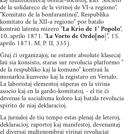
kaj multenombraj bonfar-societoj, kiel "Societo
de la solidareco de la virinoj de VI-a regiono",
"Komi­tato de la bonfarantinoj", Respublika
komitato de la XII-a regiono" por batalo
kontraŭ latenta mizero "
La Krio de 1’ Popolo
",
10. aprilo 1871. "
La Vorto de Ordo[no
]", 15.
aprilo 1871. M. P. II, 335).
Ĝiuj ĉi organizaĵoj, ne estante absolute klasecaj
laŭ sia konsisto, staras sur revolucia platformo "
de la respubliko kaj la komuno" kontraŭ la
monarkia kunveno kaj la registaro en Versalo.
La labor­istaj elementoj sŭperas en la virina
asocio kaj en la gardo-komitatoj, - el tie ĉi
devenas la socialisma koloro kaj batala revolucia
spirito de niaj deklaracioj.
La ĵurnaloj de tiu tempo estas plenaj de leteroj,
deklaracioj, ra­portoj kaj manifestoj, devenantaj
el diversaj multenombraj virinaj revoluciaj