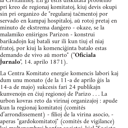
la Civitaninoj. En ĝi estis diskutata problemo
pri kreo de regionaj komitatoj, kiuj devis okupi
sin pri organizo de "regularaj taĉmentoj por
servado en kampaj hospitaloj, aŭ rotoj pretaj en
mi­nuto de ekstrema danĝero - okaze, se la
malamiko enŝirigos Parizon - konstrui
barikadojn kaj batali sur ili kun tiuj el niaj
fratoj, por kiuj la komenciĝinta batalo estas
demando de vivo aŭ morto" ("
Oficiala
Ĵurnalo
", 14. aprilo 1871).
La Centra Komitato energie komencis labori kaj
dum unu mo­nato (de la 11-a de aprilo ĝis la
14-a de majo) sukcesis fari 24 publikajn
kunvenojn en ĉiuj regionoj de Parizo . . . La
urbon kovras reto da virinaj organizaĵoj : apude
kun la regionaj komitatoj (comités
d’arrondissement) - filioj de la virina asocio, -
aperas "gardo­komitatoj" (comités de vigilance)