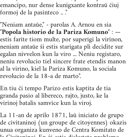
emancipo, nur dense kunigxante kontraŭ ĉiuj
formoj de la pasinteco .. ."
"Neniam antaŭe," - parolas A. Arnou en sia
"
Popola historio de la Pariza Komuno
" : —
estis farite tiom multe, por superigi la virinon,
neniam antaŭe ŝi estis starigata pli decidite sur
egalan ni­vvelon kun la viro ... Neniu registaro,
neniu revolucio tiel sincere frate etendis manon
al la virino, kiel la Pariza Komuno, la sociala
revolucio de la 18-a de marto".
En tiu ĉi tempo Parizo estis kaptita de tia
granda pasio al liber­eco, rajto, justo, ke la
virinoj batalis samvice kun la viroj.
La 11-an de aprilo 1871, laŭ iniciato de grupo
de civitaninoj (un groupe de citoyennes) okazis
unua organiza kunveno de Centra Komitato de