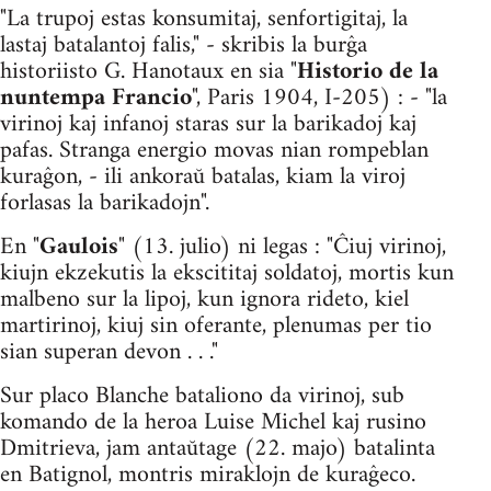
"La trupoj estas konsumitaj, senfortigitaj, la
lastaj batalantoj falis," - skribis la burĝa
historiisto G. Hanotaux en sia "
Historio de la
nuntempa Francio
", Paris 1904, I-205) : - "la
virinoj kaj in­fanoj staras sur la barikadoj kaj
pafas. Stranga energio movas nian rompeblan
kuraĝon, - ili ankoraŭ batalas, kiam la viroj
forlasas la barikadojn".
En "
Gaulois
" (13. julio) ni legas : "Ĉiuj virinoj,
kiujn ekzekutis la ekscititaj soldatoj, mortis kun
malbeno sur la lipoj, kun ignora rideto, kiel
martirinoj, kiuj sin oferante, plenumas per tio
sian superan devon . . ."
Sur placo Blanche bataliono da virinoj, sub
komando de la heroa Luise Michel kaj rusino
Dmitrieva, jam antaŭtage (22. majo) batalinta
en Batignol, montris miraklojn de kuraĝeco.