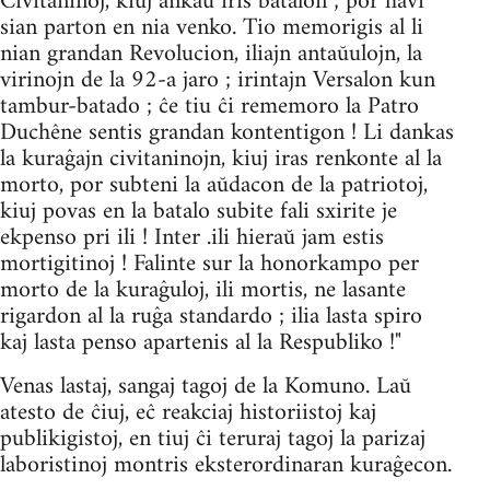
Civitaninoj, kiuj ankaŭ iris batalon ; por havi
sian parton en nia venko. Tio me­morigis al li
nian grandan Revolucion, iliajn antaŭulojn, la
virinojn de la 92-a jaro ; irintajn Versalon kun
tambur-batado ; ĉe tiu ĉi rememoro la Patro
Duchêne sentis grandan kontentigon ! Li dankas
la kuraĝajn civitaninojn, kiuj iras renkonte al la
morto, por subteni la aŭdacon de la patriotoj,
kiuj povas en la batalo subite fali sxirite je
ekpenso pri ili ! Inter .ili hieraŭ jam estis
mortigitinoj ! Falinte sur la honorkampo per
morto de la kuraĝuloj, ili mortis, ne lasante
rigardon al la ruĝa standardo ; ilia lasta spiro
kaj lasta penso apar­tenis al la Respubliko !"
Venas lastaj, sangaj tagoj de la Komuno. Laŭ
atesto de ĉiuj, eĉ reakciaj historiistoj kaj
publikigistoj, en tiuj ĉi teruraj tagoj la parizaj
laboristinoj montris eksterordinaran kuraĝecon.