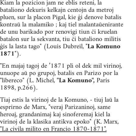
Kiam la pozicion jam ne eblis reteni, la
bataliono dekuris kelkajn centojn da metroj
pluen, sur la placon Pigal, kie ĝi denove batalis
kontraŭ la malamiko ; kaj tiel malantaŭenirante
de unu barikado por renovigi tiun ĉi kruelan
batalon sur la sekvanta, tiu ĉi bataliono militis
ĝis la lasta tago" (Louis Dubreil, "
La Komuno
1871
").
"En majaj tagoj de ’1871 pli ol dek mil virinoj,
unuope aŭ po grupoj, batalis en Parizo por la
"libereco" (L. Michel,
"La Komuno",
Paris
1898, p.266).
Tiaj estis la virinoj de la Komuno, - tiuj laŭ la
esprirno de Marx, "veraj Parizaninoj, same
heroaj, grandanimaj kaj sinoferemaj kiel la
virinoj de la klasika antikva epoko" (K. Marx,
"La civila milito en Francio 1870-1871".