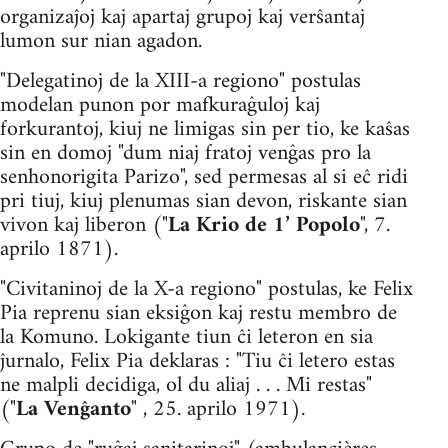
organizaĵoj kaj apartaj grupoj kaj verŝantaj
lumon sur nian agadon.
"Delegatinoj de la XIII-a regiono" postulas
modelan punon por mafkuraĝuloj kaj
forkurantoj, kiuj ne limigas sin per tio, ke kaŝas
sin en domoj "dum niaj fratoj venĝas pro la
senhonorigita Parizo", sed permesas al si eĉ ridi
pri tiuj, kiuj plenumas sian devon, ris­kante sian
vivon kaj liberon ("
La Krio de 1’ Popolo
", 7.
aprilo 1871).
"Civitaninoj de la X-a regiono" postulas, ke Felix
Pia reprenu sian eksiĝon kaj restu membro de
la Komuno. Lokigante tiun ĉi leteron en sia
ĵurnalo, Felix Pia deklaras : "Tiu ĉi letero estas
ne malpli decidiga, ol du aliaj . . . Mi restas"
("
La Venĝanto
" , 25. aprilo 1971).