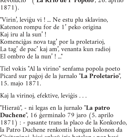
Revolucio " ("
La Krio de l’ Popolo
", 26. aprilo
1871).
"Virin’, leviĝu vi ! ... Ne estu plu sklavino,
Katenon rompu for de 1’ peko origina
Kaj iru al la sun’ !
Komenciĝas nova tag’ por la proletarioj,
La tag’ de pac’ kaj am’, venanta kun radioj
El ombro de la nun’ ! ..."
Tiel vokis "Al la virino" senfama popola poeto
Picard sur paĝoj de la ĵurnalo "
La Proletario
",
15. majo 1871.
Kaj la virinoj, efektive, leviĝis . . .
"Hieraŭ", - ni legas en la ĵurnalo "
La patro
Duchene
", 16 ĝer­minalo 79 jaro (5. aprilo
1871) : - pasante trans la placo de la Kon­kordo,
la Patro Duchene renkontis longan kolonon da