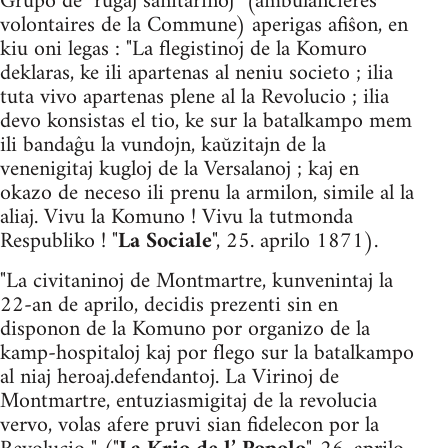
Grupo de "ruĝaj sanitarinoj" (ambulancières
volontaires de la Commune) aperigas afiŝon, en
kiu oni legas : "La flegistinoj de la Komuro
deklaras, ke ili apartenas al neniu societo ; ilia
tuta vivo apartenas plene al la Revolucio ; ilia
devo konsistas el tio, ke sur la batalkampo mem
ili bandaĝu la vundojn, kaŭzitajn de la
venenig­itaj kugloj de la Versalanoj ; kaj en
okazo de neceso ili prenu la armilon, simile al la
aliaj. Vivu la Komuno ! Vivu la tutmonda
Respubliko ! "
La Sociale
", 25. aprilo 1871).
"La civitaninoj de Montmartre, kunvenintaj la
22-an de aprilo, decidis prezenti sin en
disponon de la Komuno por organizo de la
kamp-hospitaloj kaj por flego sur la batalkampo
al niaj heroaj.de­fendantoj. La Virinoj de
Montmartre, entuziasmigitaj de la revo­lucia
vervo, volas afere pruvi sian fidelecon por la