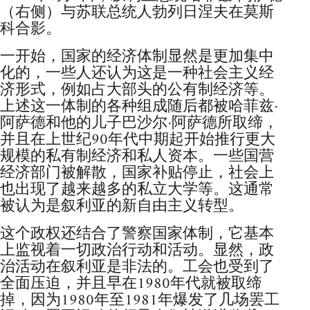
（右侧）与苏联总统人勃列日涅夫在莫斯
科合影。
一开始，国家的经济体制显然是更加集中
化的，一些人还认为这是一种社会主义经
济形式，例如占大部头的公有制经济等。
上述这一体制的各种组成随后都被哈菲兹·
阿萨德和他的儿子巴沙尔·阿萨德所取缔，
并且在上世纪90年代中期起开始推行更大
规模的私有制经济和私人资本。一些国营
经济部门被解散，国家补贴停止，社会上
也出现了越来越多的私立大学等。这通常
被认为是叙利亚的新自由主义转型。
这个政权还结合了警察国家体制，它基本
上监视着一切政治行动和活动。显然，政
治活动在叙利亚是非法的。工会也受到了
全面压迫，并且早在1980年代就被取缔
掉，因为1980年至1981年爆发了几场罢工