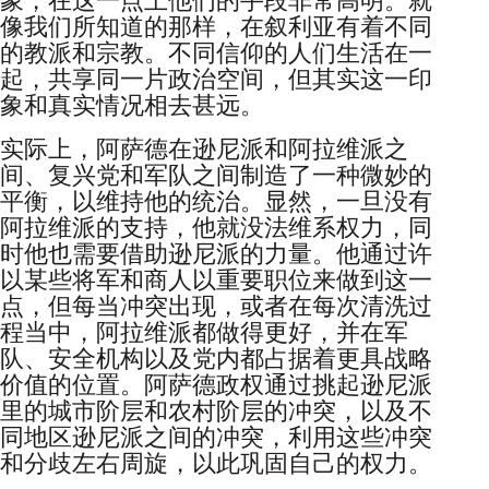
象，在这一点上他们的手段非常高明。就
像我们所知道的那样，在叙利亚有着不同
的教派和宗教。不同信仰的人们生活在一
起，共享同一片政治空间，但其实这一印
象和真实情况相去甚远。
实际上，阿萨德在逊尼派和阿拉维派之
间、复兴党和军队之间制造了一种微妙的
平衡，以维持他的统治。显然，一旦没有
阿拉维派的支持，他就没法维系权力，同
时他也需要借助逊尼派的力量。他通过许
以某些将军和商人以重要职位来做到这一
点，但每当冲突出现，或者在每次清洗过
程当中，阿拉维派都做得更好，并在军
队、安全机构以及党内都占据着更具战略
价值的位置。阿萨德政权通过挑起逊尼派
里的城市阶层和农村阶层的冲突，以及不
同地区逊尼派之间的冲突，利用这些冲突
和分歧左右周旋，以此巩固自己的权力。