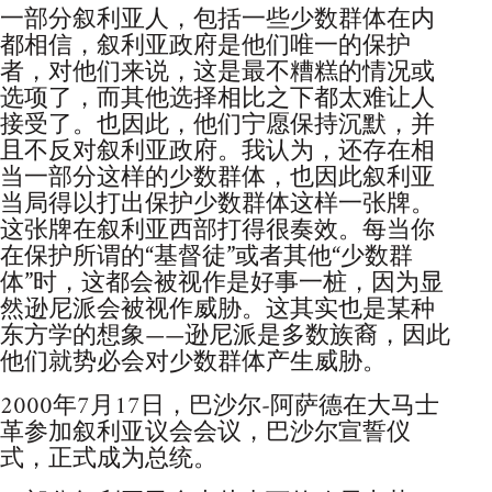
一部分叙利亚人，包括一些少数群体在内
都相信，叙利亚政府是他们唯一的保护
者，对他们来说，这是最不糟糕的情况或
选项了，而其他选择相比之下都太难让人
接受了。也因此，他们宁愿保持沉默，并
且不反对叙利亚政府。我认为，还存在相
当一部分这样的少数群体，也因此叙利亚
当局得以打出保护少数群体这样一张牌。
这张牌在叙利亚西部打得很奏效。每当你
在保护所谓的“基督徒”或者其他“少数群
体”时，这都会被视作是好事一桩，因为显
然逊尼派会被视作威胁。这其实也是某种
东方学的想象——逊尼派是多数族裔，因此
他们就势必会对少数群体产生威胁。
2000年7月17日，巴沙尔-阿萨德在大马士
革参加叙利亚议会会议，巴沙尔宣誓仪
式，正式成为总统。