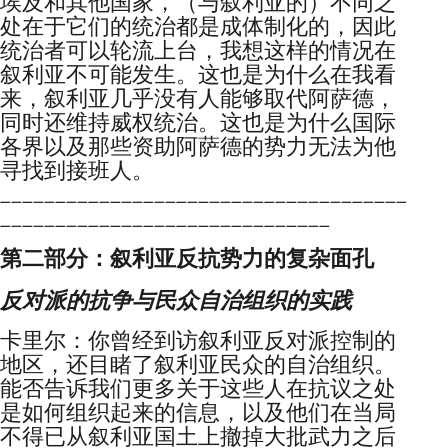
埃及和其他国家，（与叙利亚的）不同之
处在于它们的统治都是成体制化的，因此
统治者可以轮流上台，我想这样的情况在
叙利亚不可能发生。这也是为什么在我看
来，叙利亚几乎没有人能够取代阿萨德，
同时还维持威权统治。这也是为什么国际
各界以及那些资助阿萨德的势力无法为他
寻找到接班人。
_____________________________________
______________________________
第二部分：叙利亚反抗势力的复杂面孔
反对派的抗争与民众自治组织的实践
卡里尔：你曾经到访叙利亚反对派控制的
地区，还目睹了叙利亚民众的自治组织。
能否告诉我们更多关于这些人在抗议之处
是如何组织起来的信息，以及他们在当局
不得已从叙利亚国土上撤掉大批武力之后