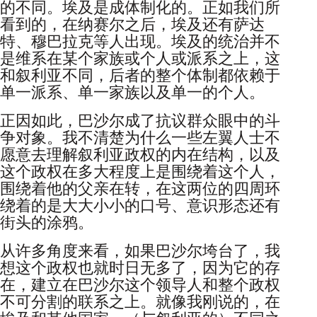
的不同。埃及是成体制化的。正如我们所
看到的，在纳赛尔之后，埃及还有萨达
特、穆巴拉克等人出现。埃及的统治并不
是维系在某个家族或个人或派系之上，这
和叙利亚不同，后者的整个体制都依赖于
单一派系、单一家族以及单一的个人。
正因如此，巴沙尔成了抗议群众眼中的斗
争对象。我不清楚为什么一些左翼人士不
愿意去理解叙利亚政权的内在结构，以及
这个政权在多大程度上是围绕着这个人，
围绕着他的父亲在转，在这两位的四周环
绕着的是大大小小的口号、意识形态还有
街头的涂鸦。
从许多角度来看，如果巴沙尔垮台了，我
想这个政权也就时日无多了，因为它的存
在，建立在巴沙尔这个领导人和整个政权
不可分割的联系之上。就像我刚说的，在