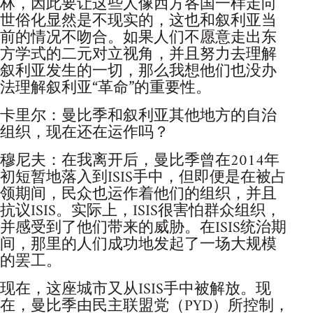
林，因此要让这些人像西方各国一样走向
世俗化显然是不现实的，这也和叙利亚当
前的情况不吻合。如果人们不愿意走出东
方学式的二元对立视角，并且努力去理解
叙利亚发生的一切，那么我想他们也没办
法理解叙利亚“革命”的重要性。
卡里尔：曼比季和叙利亚其他地方的自治
组织，现在还在运作吗？
穆尼夫：在我离开后，曼比季曾在2014年
初短暂地落入到ISIS手中，但即便是在被占
领期间，民众也运作着他们的组织，并且
抗议ISIS。实际上，ISIS很害怕群众组织，
并感受到了他们带来的威胁。在ISIS统治期
间，那里的人们成功地发起了一场大规模
的罢工。
现在，这座城市又从ISIS手中被解放。现
在，曼比季由民主联盟党（PYD）所控制，