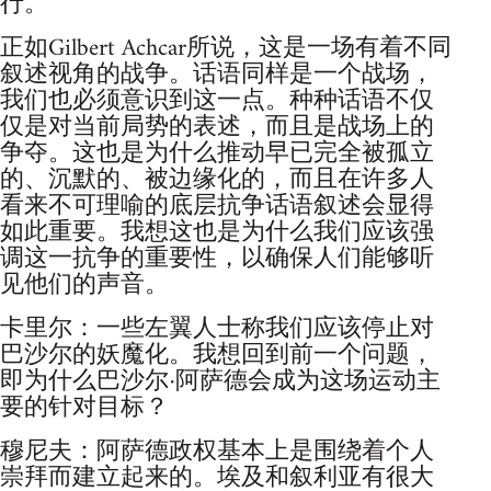
行。
正如Gilbert Achcar所说，这是一场有着不同
叙述视角的战争。话语同样是一个战场，
我们也必须意识到这一点。种种话语不仅
仅是对当前局势的表述，而且是战场上的
争夺。这也是为什么推动早已完全被孤立
的、沉默的、被边缘化的，而且在许多人
看来不可理喻的底层抗争话语叙述会显得
如此重要。我想这也是为什么我们应该强
调这一抗争的重要性，以确保人们能够听
见他们的声音。
卡里尔：一些左翼人士称我们应该停止对
巴沙尔的妖魔化。我想回到前一个问题，
即为什么巴沙尔·阿萨德会成为这场运动主
要的针对目标？
穆尼夫：阿萨德政权基本上是围绕着个人
崇拜而建立起来的。埃及和叙利亚有很大