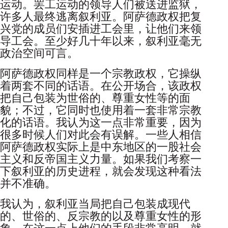
运动。罢工运动的领导人们被送进监狱，
许多人最终逃离叙利亚。阿萨德政权把复
兴党的成员们安插进工会里，让他们来领
导工会。至少好几十年以来，叙利亚毫无
政治空间可言。
阿萨德政权同样是一个宗教政权，它操纵
着两套不同的话语。在公开场合，该政权
把自己包装为世俗的、尊重女性等的面
貌；不过，它同时也使用着一套非常宗教
化的话语。我认为这一点非常重要，因为
很多时候人们对此会有误解。一些人相信
阿萨德政权实际上是中东地区的一股社会
主义和反帝国主义力量。如果我们考察一
下叙利亚的历史进程，就会发现这种看法
并不准确。
我认为，叙利亚当局把自己包装成现代
的、世俗的、反宗教的以及尊重女性的形