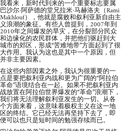
我看来，新时代到来的一个重要标志要属
巴沙尔·阿萨德的堂兄拉米·马赫洛夫（Rami
Makhlouf），他就是腐败和叙利亚新自由主
义浪潮的象征。有些人曾提到，2007年到
2010年之间爆发的旱灾，在分裂部分民众
和边缘化的农民群体，并把他们驱赶到大
城市的郊区，形成“苦难地带”方面起到了很
大作用。我认为这也是其中一个原因，但
并非主要因素。
在这些内部因素之外，我认为很重要的一
点是要把叙利亚内战和更为广阔的“阿拉伯
革命”语境结合在一起。如果不把叙利亚内
战放置在阿拉伯世界爆发的“革命”浪潮下，
我们将无法理解叙利亚发生的一切。从各
个方面来看，这意味着极权主义在这一地
区的终结。它已经无法再坚持下去了，即
便可以也只是短时间的勉强存续而已。