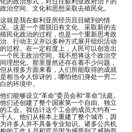
化的政治形式，对过往叙利亚政府治下的
政治空间、文化和思想采取去殖民化。
这就是我在叙利亚所经历且目睹到的情
况。这是一个摆脱旧有文化、采取新的去
殖民化政治的过程，也是一个重新思考政
治、行动主义并以多种方式展开组织活动
的过程。在一定程度上，人民可以创造出
一个民主政治空间。我不想将这个政治空
间理想化。那里显然还存在着不少问题，
但从很多方面来看，人们所能取得的成就
是相当令人惊讶的，哪怕他们身处一穷二
白的环境中。
他们能够设立“革命”委员会和“革命”法庭。
他们还创建了整个国家第一个自由、独立
的工会。我估计这个工会的成员大约有一
千人。他们从根本上重建了整个城市，因
为许多人并不具备专业知识。诸多公共机
构的工作人员和官员因为感受到了威胁而