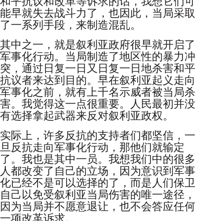
和平抗议和改革等诉求的话，我想它们可
能早就失去战斗力了，也因此，当局采取
了一系列手段，来制造混乱。
其中之一，就是叙利亚政府很早就开启了
军事化行动。当局制造了地区性的暴力冲
突，通过日复一日又日复一日地杀害和平
抗议者来达到目的。早在叙利亚起义走向
军事化之前，就有上千名示威者被当局杀
害。我觉得这一点很重要。人民最初并没
有选择拿起武器来反对叙利亚政权。
实际上，许多反抗的支持者们都坚信，一
旦反抗走向军事化行动，那他们就输定
了。我也是其中一员。我想我们中的很多
人都改变了自己的立场，因为意识到军事
化已经不是可以选择的了，而是人们保卫
自己以免受叙利亚当局伤害的唯一途径，
因为当局并不愿意退让，也不会答应任何
一项改革诉求。