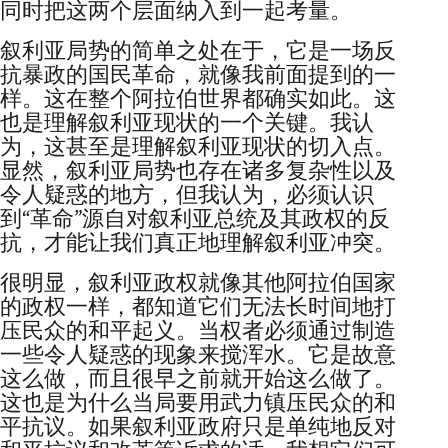
同时把这两个层面纳入到一起考量。
叙利亚局势的简单之处在于，它是一场反
抗暴政的国民革命，就像我前面提到的一
样。这在整个阿拉伯世界都确实如此。这
也是理解叙利亚现状的一个关键。我认
为，这甚至是理解叙利亚现状的切入点。
显然，叙利亚局势也存在诸多复杂性以及
令人疑惑的地方，但我认为，必须认识
到“革命”源自对叙利亚总统及其政权的反
抗，才能让我们真正地理解叙利亚冲突。
很明显，叙利亚政权就像其他阿拉伯国家
的政权一样，都知道它们无法长时间地打
压民众的和平起义。当权者必须通过制造
一些令人疑惑的现象来搅浑水。它是故意
这么做，而且很早之前就开始这么做了。
这也是为什么当局要用武力镇压民众的和
平抗议。如果叙利亚政府只是单纯地反对