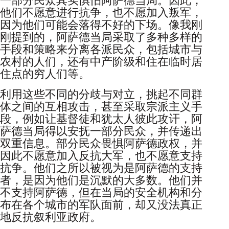
一部分民众其实惧怕阿萨德当局。因此，
他们不愿意进行抗争，也不愿加入叛军，
因为他们可能会落得不好的下场。像我刚
刚提到的，阿萨德当局采取了多种多样的
手段和策略来分离各派民众，包括城市与
农村的人们，还有中产阶级和住在临时居
住点的穷人们等。
利用这些不同的分歧与对立，挑起不同群
体之间的互相攻击，甚至采取宗派主义手
段，例如让基督徒和犹太人彼此攻讦，阿
萨德当局得以安抚一部分民众，并传递出
双重信息。部分民众畏惧阿萨德政权，并
因此不愿意加入反抗大军，也不愿意支持
抗争。他们之所以被视为是阿萨德的支持
者，是因为他们是沉默的大多数。他们并
不支持阿萨德，但在当局的安全机构和分
布在各个城市的军队面前，却又没法真正
地反抗叙利亚政府。