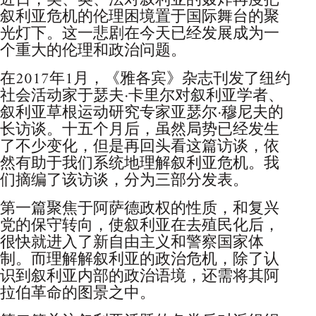
近日，美、英、法对叙利亚的轰炸再度把
叙利亚危机的伦理困境置于国际舞台的聚
光灯下。这一悲剧在今天已经发展成为一
个重大的伦理和政治问题。
在2017年1月，《雅各宾》杂志刊发了纽约
社会活动家于瑟夫·卡里尔对叙利亚学者、
叙利亚草根运动研究专家亚瑟尔·穆尼夫的
长访谈。十五个月后，虽然局势已经发生
了不少变化，但是再回头看这篇访谈，依
然有助于我们系统地理解叙利亚危机。我
们摘编了该访谈，分为三部分发表。
第一篇聚焦于阿萨德政权的性质，和复兴
党的保守转向，使叙利亚在去殖民化后，
很快就进入了新自由主义和警察国家体
制。而理解解叙利亚的政治危机，除了认
识到叙利亚内部的政治语境，还需将其阿
拉伯革命的图景之中。