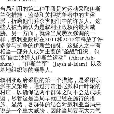
当局利用的第二种手段是对运动采取伊斯
兰化措施，监禁和关押抗争者中的世俗
派，折磨他们并杀害他们中的许多人。这
些人被当局认为是叙利亚政权的最大威
胁。另一方面，就像当局屡次强调的一
样，叙利亚政府在2011和2012年释放了许
多参与抗争的伊斯兰信徒。这些人之中有
相当一部分人成为主要的“圣战”组织，包
括“自由沙姆人伊斯兰运动”（Ahrar Ash-
sham），“伊斯兰军”（Jaysh al-Islam）以及
基地组织等的领导人。
叙利亚政府采取的第三个措施，是采用宗
派主义策略，通过打击逊尼派和什叶派的
村庄，以确保这两个群体之间不会达成联
盟，尽管这是当局早就已经在施行的措
施。显然，各群体的结合对叙利亚当局来
说是一个重大威胁，因此当局要花大力气