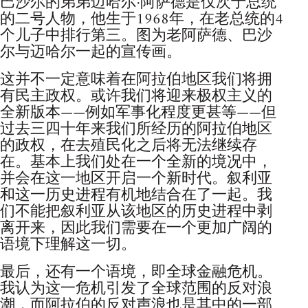
巴沙尔的弟弟迈哈尔·阿萨德是仅次于总统
的二号人物，他生于1968年，在老总统的4
个儿子中排行第三。图为老阿萨德、巴沙
尔与迈哈尔一起的宣传画。
这并不一定意味着在阿拉伯地区我们将拥
有民主政权。或许我们将迎来极权主义的
全新版本——例如军事化程度更甚等——但
过去三四十年来我们所经历的阿拉伯地区
的政权，在去殖民化之后将无法继续存
在。基本上我们处在一个全新的境况中，
并会在这一地区开启一个新时代。叙利亚
和这一历史进程有机地结合在了一起。我
们不能把叙利亚从该地区的历史进程中剥
离开来，因此我们需要在一个更加广阔的
语境下理解这一切。
最后，还有一个语境，即全球金融危机。
我认为这一危机引发了全球范围的反对浪
潮，而阿拉伯的反对声浪也是其中的一部