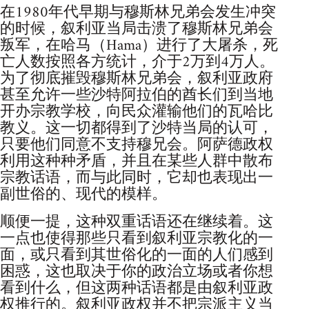
在1980年代早期与穆斯林兄弟会发生冲突
的时候，叙利亚当局击溃了穆斯林兄弟会
叛军，在哈马（Hama）进行了大屠杀，死
亡人数按照各方统计，介于2万到4万人。
为了彻底摧毁穆斯林兄弟会，叙利亚政府
甚至允许一些沙特阿拉伯的酋长们到当地
开办宗教学校，向民众灌输他们的瓦哈比
教义。这一切都得到了沙特当局的认可，
只要他们同意不支持穆兄会。阿萨德政权
利用这种种矛盾，并且在某些人群中散布
宗教话语，而与此同时，它却也表现出一
副世俗的、现代的模样。
顺便一提，这种双重话语还在继续着。这
一点也使得那些只看到叙利亚宗教化的一
面，或只看到其世俗化的一面的人们感到
困惑，这也取决于你的政治立场或者你想
看到什么，但这两种话语都是由叙利亚政
权推行的。叙利亚政权并不把宗派主义当