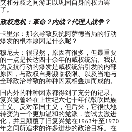
突和分歧之间游走以巩固自身的权力罢
了。
政权危机：革命？内战？代理人战争？
卡里尔：那么导致反抗阿萨德当局的行动
爆发的根本原因是什么呢？
穆尼夫：很显然，原因有很多，但最重要
的一点是长达四十余年的威权统治。我认
为反抗行动的爆发是威权统治引发的内部
原因，与政权自身濒临极限、以及当地与
全球政治导致的种种因素相叠加而成的。
国内外的种种因素都得到了充分的记录。
复兴党曾经在上世纪六七十年代鼓吹民族
主义、反对帝国主义，但后来，它很快地
转变为一个更加温和的党派，尝试去激进
化，并且颠覆了旧复兴党在1963年至1970
年之间所追求的许多进步的政治目标。在