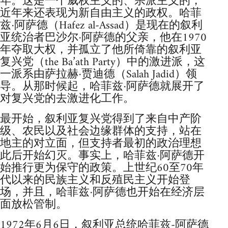
年。这是一个威权主义的、宗派主义的，
近年来还表现为新自由主义的政权。哈菲
兹·阿萨德（Hafez al-Assad）是现在的叙利
亚统治者巴沙尔·阿萨德的父亲，他在1970
年夺取大权，并孤立了他所倚靠的叙利亚
复兴党（the Ba’ath Party）中的激进派，这
一派系由萨拉赫·贾迪德（Salah Jadid）领
导。从那时候起，哈菲兹·阿萨德就展开了
对复兴党的去激进化工作。
最开始，叙利亚复兴党得到了来自中产阶
级、农民以及社会边缘群体的支持，站在
地主的对立面，但支持者最初的政治理想
此后开始幻灭。事实上，哈菲兹·阿萨德开
始推行更为保守的政策。上世纪60至70年
代以来的民族主义和反殖民主义开始登
场，并且，哈菲兹·阿萨德也开始在经济层
面放松管制。
1972年6月6日，叙利亚总统哈菲兹-阿萨德