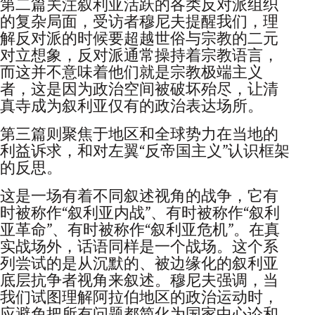
第二篇关注叙利亚活跃的各类反对派组织
的复杂局面，受访者穆尼夫提醒我们，理
解反对派的时候要超越世俗与宗教的二元
对立想象，反对派通常操持着宗教语言，
而这并不意味着他们就是宗教极端主义
者，这是因为政治空间被破坏殆尽，让清
真寺成为叙利亚仅有的政治表达场所。
第三篇则聚焦于地区和全球势力在当地的
利益诉求，和对左翼“反帝国主义”认识框架
的反思。
这是一场有着不同叙述视角的战争，它有
时被称作“叙利亚内战”、有时被称作“叙利
亚革命”、有时被称作“叙利亚危机”。在真
实战场外，话语同样是一个战场。这个系
列尝试的是从沉默的、被边缘化的叙利亚
底层抗争者视角来叙述。穆尼夫强调，当
我们试图理解阿拉伯地区的政治运动时，