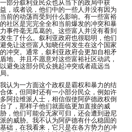
一部分叙利亚民众也从当下的政局中获
益，或者说，他们中的一些人并没有因为
当前的动荡而受到什么影响。有一些富裕
的社区是完完全全和当前爆发的冲突和暴
力事件毫无瓜葛的。这些富人并没有看到
发生了什么。叙利亚政府也很聪明，他们
避免让这些富人知晓任何发生在这个国家
的冲突。通常，叙利亚政府会更加自相矛
盾地、并且不愿意对这些富裕社区动武，
以避免这部分民众挑起冲突或者疏远当
局。
我认为一方面这个政权是霸权和暴力的结
合体，但同时还有一小部分民众，例如许
多阿拉维派人士，相信假使阿萨德政权倒
台了，那样子他们就面临更加直接的威
胁，他们可能会无家可归，还会遭到逊尼
派的威胁。我不认为阿萨德有什么稳固的
基础，在我看来，它只是在各方势力的冲