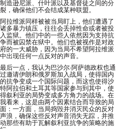
制造逊尼派、什叶派以及基督徒之间的分
裂，确保他们不会结成某种联盟。
阿拉维派同样被被当局盯上，他们遭遇了
诸多暴力镇压，往往会丢掉性命或者被投
入监狱。他们中的一些人依然因为支持抗
争而被囚禁在狱中。他们也被视作是对政
府的一大威胁，因为当局不希望阿拉维派
中出现任何一点反对的声音。
最后一点，我认为巴沙尔·阿萨德政权也通
过邀请伊朗和俄罗斯加入战局，使得国内
的抗争变成一个国际问题，而这也使得沙
特阿拉伯和土耳其等国家参与到其中，使
得叙利亚的局势变成多方角力的战场。在
我看来，这是由两个因素结合而导致的局
面：一方面，当局捣毁并消灭民众的反对
声浪，确保这些反对声音消失无踪，并推
动那些有助于瓦解叙利亚抗争的策略的施