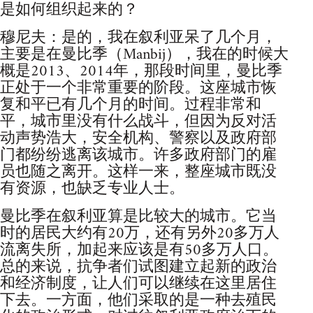
是如何组织起来的？
穆尼夫：是的，我在叙利亚呆了几个月，
主要是在曼比季（Manbij），我在的时候大
概是2013、2014年，那段时间里，曼比季
正处于一个非常重要的阶段。这座城市恢
复和平已有几个月的时间。过程非常和
平，城市里没有什么战斗，但因为反对活
动声势浩大，安全机构、警察以及政府部
门都纷纷逃离该城市。许多政府部门的雇
员也随之离开。这样一来，整座城市既没
有资源，也缺乏专业人士。
曼比季在叙利亚算是比较大的城市。它当
时的居民大约有20万，还有另外20多万人
流离失所，加起来应该是有50多万人口。
总的来说，抗争者们试图建立起新的政治
和经济制度，让人们可以继续在这里居住
下去。一方面，他们采取的是一种去殖民