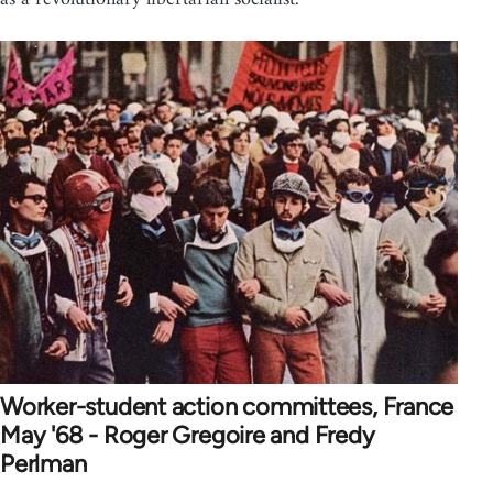
Worker-student action committees, France
May '68 - Roger Gregoire and Fredy
Perlman