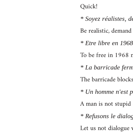
Quick!
* Soyez réalistes, 
Be realistic, demand
* Etre libre en 1968,
To be free in 1968 m
* La barricade ferm
The barricade blocks
* Un homme n'est pas
A man is not stupid o
* Refusons le dialo
Let us not dialogue 