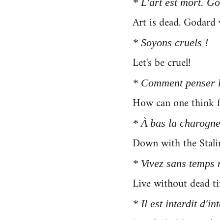
* L'art est mort. G
Art is dead. Godard 
* Soyons cruels !
Let's be cruel!
* Comment penser l
How can one think fr
* À bas la charogne
Down with the Stalin
* Vivez sans temps 
Live without dead ti
* Il est interdit d'in