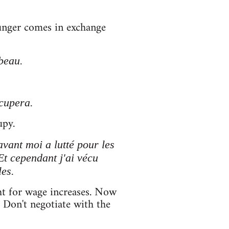
unger comes in exchange
beau.
cupera.
upy.
avant moi a lutté pour les
Et cependant j'ai vécu
les.
ht for wage increases. Now
. Don't negotiate with the