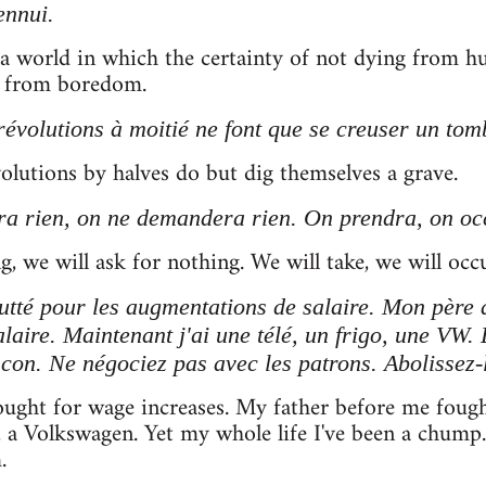
ennui.
a world in which the certainty of not dying from h
ng from boredom.
 révolutions à moitié ne font que se creuser un tom
lutions by halves do but dig themselves a grave.
ra rien, on ne demandera rien. On prendra, on oc
g, we will ask for nothing. We will take, we will occ
lutté pour les augmentations de salaire. Mon père 
aire. Maintenant j'ai une télé, un frigo, une VW. 
 con. Ne négociez pas avec les patrons. Abolissez-
ought for wage increases. My father before me foug
e, a Volkswagen. Yet my whole life I've been a chump
.