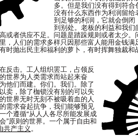
多。但是我们没有得到符合
没有什么东西作为利润留给
到足够的利润，它就会倒闭
到别处。老板的利益和我们
高或者供应不足。问题是踏跺规则或者太少。
里，人们的需求多样只因那些富人能用金钱满
有时抛出民主和福利的萝卜，有时挥舞独裁和
在反击。工人组织罢工，占领反
的世界为人类需求而站起来奋
为他们而建。你们。我们。除了
以卖，除了枷锁没有别的可以失
的世界无时无刻不被吸着血的人
的需求奋起抗争，我们能够预见
一个遵循“从人人各尽所能发展成
会”原则的世界。一个属于自由和
由共产主义
。