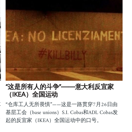
“这是所有人的斗争”——意大利反宜家
（IKEA）全国运动
車
“仓库工人无所畏惧”——这是一路贯穿7月26日由
基层工会（base unions）S.I. Cobas和ADL Cobas发
了
起的反宜家（IKEA）全国运动中的口号。