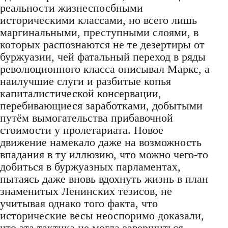
реальности жизнеспосбными
историческими классами, но всего лишь
маргинальными, преступными слоями, в
которых распознаются не те дезертиры от
буржуазии, чей фатальный переход в ряды
революционного класса описывал Маркс, а
наилучшие слуги и разбитые копья
капиталистической консервации,
перебивающиеся заработками, добытыми
путём вымогательства прибавочной
стоимости у пролетариата. Новое
движение намекало даже на возможность
впадания в ту иллюзию, что можно чего-то
добиться в буржуазных парламентах,
пытаясь даже вновь вдохнуть жизнь в план
знаменитых Ленинских тезисов, не
учитывая однако того факта, что
исторические весы неоспоримо доказали,
что эта тактика не могла завершиться