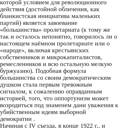
которой условием для революционного
действия (достойной обличения, как
бланкистская инициатива маленьких
партий) является завоевание
«большинства» пролетариата (к тому же
так и осталось непонятно, говорилось ли о
настоящем наёмном пролетариате или о
«народе», включая крестьянских
собственников и микрокапиталистов,
ремесленников и всю остальную мелкую
буржуазию). Подобная формула
большинства со своим демократическим
душком стала первым тревожным
сигналом, к сожалению оправданным
историей, того, что оппортунизм может
возродиться под знаменем дани уважения к
убийственным идеям выборной
демократии .
Начиная с IV съезда, в конце 1922 г., и