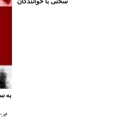
سخنی با خوانندگان
به س
فهرس