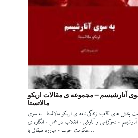
وی آنارشیسم – مجموعه ی مقالات اریکو
مالاتستا
ت بخش های کتاب: زندگی نامه ی اریکو مالاتستا - به سوی
آنارشیسم - دموکراسی و آنارشی - انقلاب در عمل - انگاره ی
حکومت خوب - مبارزه طبقاتی یا…