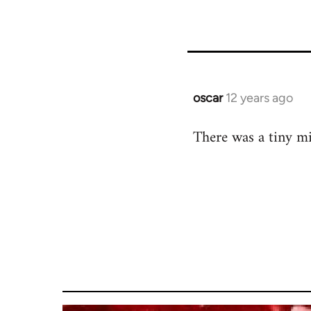
oscar
12 years ago
In
reply
There was a tiny mi
to
Welcome
by
libcom.org