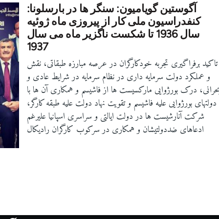
آگوستین گویامیون: سنگر ها در بارسلونا:
کنفدراسیون ملی کار از پیروزی ماه ژوئیه
سال 1936 تا شکست ناگزیر ماه می سال
1937
تاکید برفراگیری تجربه خودکارگران در عرصه مبارزه طبقاتی، نقش
و عملکرد دولت سرمایه داری در نظام سرمایه در شرایط عادی و
حرانی، درک بورژوایی مارکسیست ها از فاشیسم و همکاری آن ها با
دولتهای بورژوایی علیه فاشیسم و تقویت نهاد دولت علیه طبقه کارگر،
شرکت آنارشیست ها در دولت ایالتی و سراسری اسپانیا علیرغم
ادعاهای ضددولتیشان و همکاری در سرکوب کارگران رادیکال