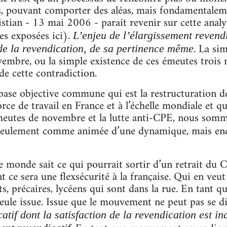
 pouvant comporter des aléas, mais fondamentalemen
istian - 13 mai 2006 - paraît revenir sur cette analy
es exposées ici).
L’enjeu de l’élargissement revend
. La si
de la revendication, de sa pertinence même
embre, ou la simple existence de ces émeutes trois 
de cette contradiction.
 base objective commune qui est la restructuration de
force de travail en France et à l’échelle mondiale et q
meutes de novembre et la lutte anti-CPE, nous somm
 seulement comme animée d’une dynamique, mais en
e monde sait ce qui pourrait sortir d’un retrait du C
 ce sera une flexsécurité à la française. Qui en veut
ts, précaires, lycéens qui sont dans la rue. En tant 
 seule issue. Issue que le mouvement ne peut pas se 
tif dont la satisfaction de la revendication est i