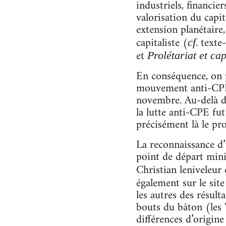
industriels, financie
valorisation du capit
extension planétaire
capitaliste (
. texte-
cf
et
Prolétariat et cap
En conséquence, on
mouvement anti-CPE n
novembre. Au-delà d’
la lutte anti-CPE f
précisément là le pr
La reconnaissance d’
point de départ min
Christian leniveleur
également sur le sit
les autres des résult
bouts du bâton (les "
différences d’origine