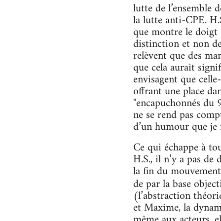
lutte de l’ensemble d
la lutte anti-CPE. H.S
que montre le doigt 
distinction et non d
relèvent que des man
que cela aurait signi
envisagent que celle
offrant une place da
"encapuchonnés du 9.3
ne se rend pas compte
d’un humour que je 
Ce qui échappe à tou
H.S., il n’y a pas d
la fin du mouvement 
de par la base obje
(l’abstraction théor
et Maxime, la dynami
même aux acteurs, el