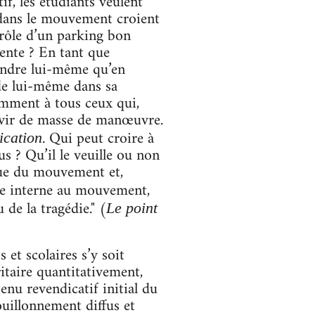
f, les étudiants veulent
 dans le mouvement croient
 rôle d’un parking bon
tente ? En tant que
endre lui-même qu’en
rde lui-même dans sa
lemment à tous ceux qui,
rvir de masse de manœuvre.
. Qui peut croire à
ication
s ? Qu’il le veuille ou non
ique du mouvement et,
ne interne au mouvement,
 de la tragédie." (
Le point
et scolaires s’y soit
taire quantitativement,
nu revendicatif initial du
ouillonnement diffus et