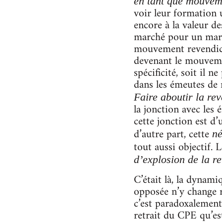
en tant que mouveme
voir leur formation 
encore à la valeur d
marché pour un march
mouvement revendica
devenant le mouvemen
spécificité, soit il
dans les émeutes de
Faire aboutir la re
la jonction avec les
cette jonction est d
d’autre part, cette
né
tout aussi objectif. 
d’explosion de la r
C’était là, la dynami
opposée n’y change r
c’est paradoxalement
retrait du CPE qu’est