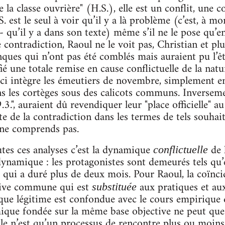
e la classe ouvrière" (H.S.), elle est un conflit, une 
. est le seul à voir qu’il y a là problème (c’est, à mon
- qu’il y a dans son texte) même s’il ne le pose qu’e
e contradiction, Raoul ne le voit pas, Christian et 
ques qui n’ont pas été comblés mais auraient pu l’ê
fié une totale remise en cause conflictuelle de la natu
-ci intègre les émeutiers de novembre, simplement en 
ns les cortèges sous des calicots communs. Inversemen
.", auraient dû revendiquer leur "place officielle" 
 de la contradiction dans les termes de tels souhaits
ne comprends pas.
tes ces analyses c’est la dynamique
de 
conflictuelle
e dynamique : les protagonistes sont demeurés tels 
qui a duré plus de deux mois. Pour Raoul, la coïnci
ctive commune qui est
aux pratiques et aux 
substituée
ique légitime est confondue avec le cours empirique d
que fondée sur la même base objective ne peut que 
le n’est qu’un processus de rencontre plus ou moins 