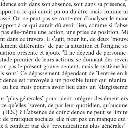
dence soit dans son absence, soit dans sa présence, s
rapport à ce qui aurait pu ou dû être, mais comme 
assé. On ne peut pas se contenter d’analyser le ma
pport à ce qui aurait dû avoir lieu, comme si l’absen
t pas elle-même une action, une prise de position. M
 dans ce travers. Il s’agit, pour lui, de deux "mouve
ement différentes" de par la situation et l’origine so
tuation présente et ajoute "Il ne dépend de personne d
stade premier de leurs actions, se donnant des reven
on pas le présent gouvernement, mais le système lui
ls sont." Ce dépassement dépendant de "l’entrée en l
ncidence est renvoyée à un possible futur qui réunira
as eu lieu mais pourra avoir lieu dans un "élargissemen
ns "plus générales" pourraient intégrer des émeutier
rce qu’elles "savent, de par leur quotidien, qu’aucu
" (H.S.) ? L’absence de coïncidence ne peut se limite
t de pratiques sociales, elle n’est pas un manque qui
té à combler par des "revendications plus générales"