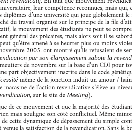
. En tant que mouvement revendicati
nt revendicatif
universitaire, leur compétence reconnues, mais qui,
es diplômes d’une université qui joue globalement le
é du travail organisé sur le principe de la file d’at
tif, le mouvement des étudiants ne peut se compr
t général des précaires, mais alors soit il se sabo
 ne peut qu’être amené à se heurter plus ou moins vio
 novembre 2005, ont montré qu’ils refusaient de se
vendication par son élargissement sabote la revend
 émeutiers de novembre sur la base d’un CDI pour tou
’une part objectivement inscrite dans le code génét
même de la jonction induit un amour / hai
cessité
Le marasme de l’action revendicative s’élève au niveau
, sur le site de
).
evendication
Meeting
que de ce mouvement et que la majorité des étudiants 
ien mais souligne son côté conflictuel. Même minori
 de cette dynamique de dépassement du simple conte
 venue la satisfaction de la revendication. Sans le b