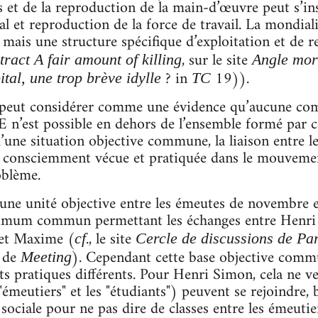
rs et de la reproduction de la main-d’œuvre peut s’in
al et reproduction de la force de travail. La mondial
, mais une structure spécifique d’exploitation et de
, sur le site
tract A fair amount of killing
Angle mor
? in
19)).
ital, une trop brève idylle
TC
 peut considérer comme une évidence qu’aucune co
’est possible en dehors de l’ensemble formé par cet
une situation objective commune, la liaison entre 
ut consciemment vécue et pratiquée dans le mouveme
oblème.
une unité objective entre les émeutes de novembre et
imum commun permettant les échanges entre Henri 
 et Maxime (
., le site
cf
Cercle de discussions de Par
e de
). Cependant cette base objective comm
Meeting
ats pratiques différents. Pour Henri Simon, cela ne v
émeutiers" et les "étudiants") peuvent se rejoindre, b
 sociale pour ne pas dire de classes entre les émeuti