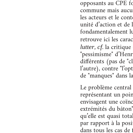
opposants au CPE fon
commune mais aucune 
les acteurs et le co
unité d’action et de 
fondamentalement lut
retrouve ici les cara
,
. la critiqu
lutter
cf
"pessimisme" d’Henri 
différents (pas de "c
l’autre), contre "l’o
de "manques" dans la
Le problème central é
représentant un poin
envisagent une coïnc
extrémités du bâton
qu’elle est quasi tot
par rapport à la posi
dans tous les cas de 