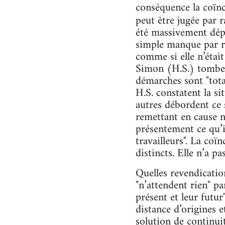
conséquence la coïnci
peut être jugée par 
été massivement dép
simple manque par ra
comme si elle n’étai
Simon (H.S.) tombent
démarches sont "total
H.S. constatent la si
autres débordent ce 
remettant en cause n
présentement ce qu’i
travailleurs". La coï
distincts. Elle n’a p
Quelles revendicatio
"n’attendent rien" pa
présent et leur futur
distance d’origines e
solution de continui