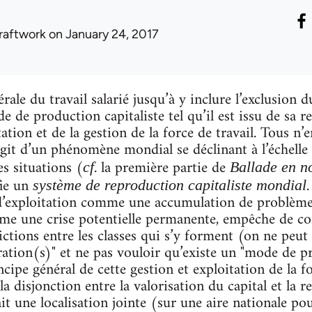
raftwork
on January 24, 2017
rale du travail salarié jusqu’à y inclure l’exclusion 
e de production capitaliste tel qu’il est issu de s
itation et de la gestion de la force de travail. Tous 
 s’agit d’un phénomène mondial se déclinant à l’échel
s situations (
. la première partie de
cf
Ballade en 
fie un
système de reproduction capitaliste
mondial
’exploitation comme une accumulation de problèmes 
e une crise potentielle permanente, empêche de con
ctions entre les classes qui s’y forment (on ne peut
ation(s)" et ne pas vouloir qu’existe un "mode de pr
ncipe général de cette gestion et exploitation de la f
a disjonction entre la valorisation du capital et la 
vait une localisation jointe (sur une aire nationale po