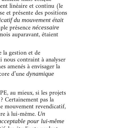
t linéaire et continu (le
se et présente des positions
icatif du mouvement était
mple présence
nécessaire
mois auparavant, étaient
 la gestion et de
ui nous contraint à analyser
es amenés à envisager la
core d’une
dynamique
PE, au mieux, si les projets
 ? Certainement pas la
que mouvement revendicatif,
dire à lui-même.
Un
nacceptable pour lui-même