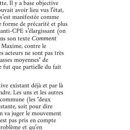
e. Il y a base objective
it avoir lieu vus l’état,
e s’est manifestée comme
e forme de précarité et plus
 anti-CPE s’élargissant (on
ans son texte
Comment
 Maxime, contre le
s acteurs ne sont pas très
"classes moyennes" de
 fut que partielle du fait
ve existant déjà et par là
dre. Les uns et les autres
on commune (les "deux
tante, soit pour dire
, on va juger le mouvement
’est pas pris en compte
 problème et qu’en