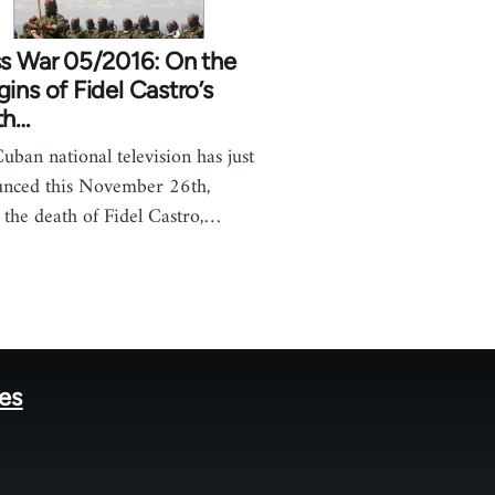
ss War 05/2016: On the
ins of Fidel Castro’s
th…
uban national television has just
nced this November 26th,
the death of Fidel Castro,…
tes