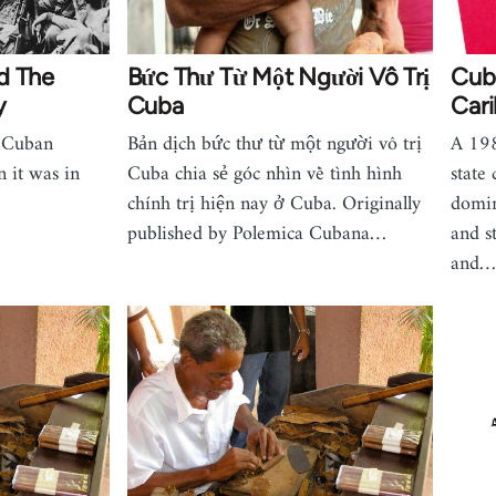
d The
Bức Thư Từ Một Người Vô Trị
Cuba
y
Cuba
Car
e Cuban
Bản dịch bức thư từ một người vô trị
A 198
 it was in
Cuba chia sẻ góc nhìn về tình hình
state
chính trị hiện nay ở Cuba. Originally
domin
published by Polemica Cubana…
and s
and