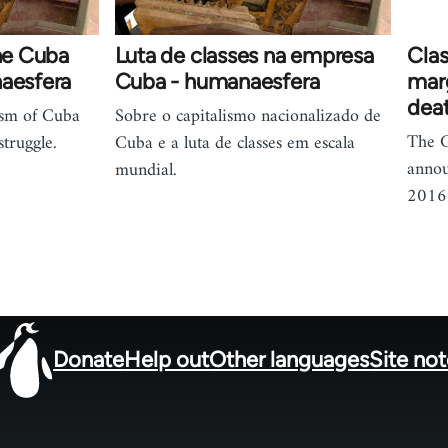
the Cuba
Luta de classes na empresa
Cla
naesfera
Cuba - humanaesfera
marg
dea
ism of Cuba
Sobre o capitalismo nacionalizado de
The C
truggle.
Cuba e a luta de classes em escala
annou
mundial.
2016 
Donate
Help out
Other languages
Site no