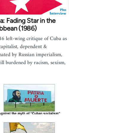
: Fading Star in the
ibbean (1986)
6 left-wing critique of Cuba as
 capitalist, dependent &
ated by Russian imperialism,
till burdened by racism, sexism,
…