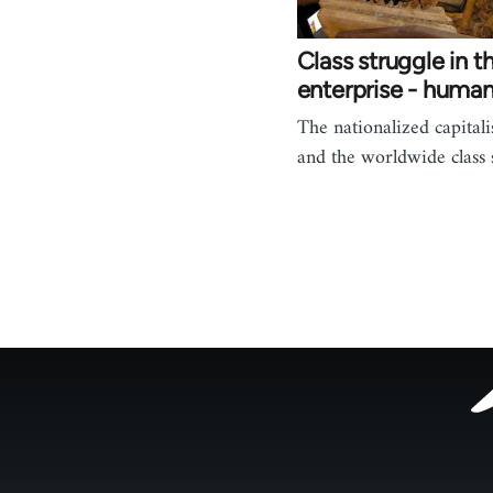
Class struggle in 
enterprise - huma
The nationalized capital
and the worldwide class s
Footer
menu