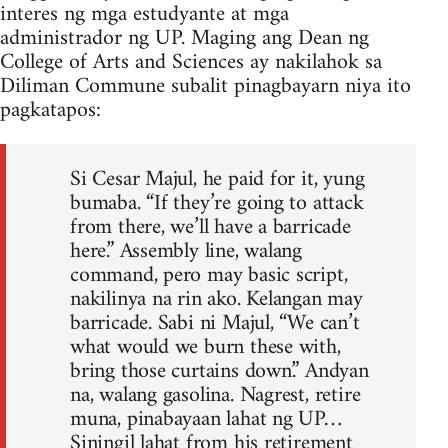
interes ng mga estudyante at mga
administrador ng UP. Maging ang Dean ng
College of Arts and Sciences ay nakilahok sa
Diliman Commune subalit pinagbayarn niya ito
pagkatapos:
Si Cesar Majul, he paid for it, yung
bumaba. “If they’re going to attack
from there, we’ll have a barricade
here.” Assembly line, walang
command, pero may basic script,
nakilinya na rin ako. Kelangan may
barricade. Sabi ni Majul, “We can’t
what would we burn these with,
bring those curtains down.” Andyan
na, walang gasolina. Nagrest, retire
muna, pinabayaan lahat ng UP…
Siningil lahat from his retirement