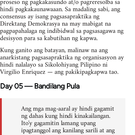
proseso ng pagkakasundo at/o pagreresolba sa
hindi pagkakaunawaaan. Sa madaling sabi, ang
consensus ay isang pagsasapraktika ng
Direktang Demokrasya na may mabigat na
pagpapahalaga ng indibidwal sa pagsasagawa ng
desisyon para sa kabutihan ng kapwa.
Kung ganito ang batayan, malinaw na ang
anarkistang pagsasapraktika ng organisasyon ay
hindi nalalayo sa Sikolohiyang Pilipino ni
Virgilio Enriquez — ang pakikipagkapwa tao.
Day 05 — Bandilang Pula
Ang mga mag-aaral ay hindi gagamit
ng dahas kung hindi kinakailangan.
Ito'y gagamitin lamang upang
ipagtanggol ang kanilang sarili at ang