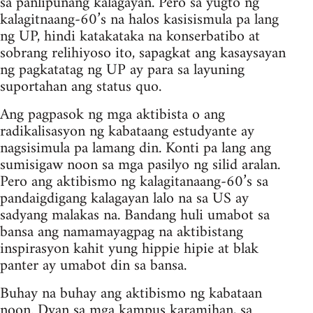
sa panlipunang kalagayan. Pero sa yugto ng
kalagitnaang-60’s na halos kasisismula pa lang
ng UP, hindi katakataka na konserbatibo at
sobrang relihiyoso ito, sapagkat ang kasaysayan
ng pagkatatag ng UP ay para sa layuning
suportahan ang status quo.
Ang pagpasok ng mga aktibista o ang
radikalisasyon ng kabataang estudyante ay
nagsisimula pa lamang din. Konti pa lang ang
sumisigaw noon sa mga pasilyo ng silid aralan.
Pero ang aktibismo ng kalagitanaang-60’s sa
pandaigdigang kalagayan lalo na sa US ay
sadyang malakas na. Bandang huli umabot sa
bansa ang namamayagpag na aktibistang
inspirasyon kahit yung hippie hipie at blak
panter ay umabot din sa bansa.
Buhay na buhay ang aktibismo ng kabataan
noon. Dyan sa mga kampus karamihan, sa