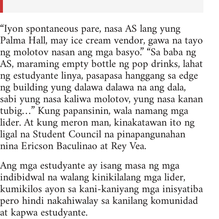
“Iyon spontaneous pare, nasa AS lang yung
Palma Hall, may ice cream vendor, gawa na tayo
ng molotov nasan ang mga basyo.” “Sa baba ng
AS, maraming empty bottle ng pop drinks, lahat
ng estudyante linya, pasapasa hanggang sa edge
ng building yung dalawa dalawa na ang dala,
sabi yung nasa kaliwa molotov, yung nasa kanan
tubig…” Kung papansinin, wala namang mga
lider. At kung meron man, kinakatawan ito ng
ligal na Student Council na pinapangunahan
nina Ericson Baculinao at Rey Vea.
Ang mga estudyante ay isang masa ng mga
indibidwal na walang kinikilalang mga lider,
kumikilos ayon sa kani-kaniyang mga inisyatiba
pero hindi nakahiwalay sa kanilang komunidad
at kapwa estudyante.