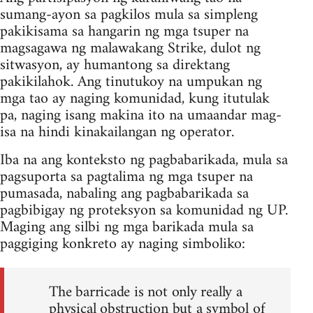
sumang-ayon sa pagkilos mula sa simpleng
pakikisama sa hangarin ng mga tsuper na
magsagawa ng malawakang Strike, dulot ng
sitwasyon, ay humantong sa direktang
pakikilahok. Ang tinutukoy na umpukan ng
mga tao ay naging komunidad, kung itutulak
pa, naging isang makina ito na umaandar mag-
isa na hindi kinakailangan ng operator.
Iba na ang konteksto ng pagbabarikada, mula sa
pagsuporta sa pagtalima ng mga tsuper na
pumasada, nabaling ang pagbabarikada sa
pagbibigay ng proteksyon sa komunidad ng UP.
Maging ang silbi ng mga barikada mula sa
paggiging konkreto ay naging simboliko:
The barricade is not only really a
physical obstruction but a symbol of