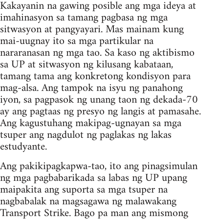
Kakayanin na gawing posible ang mga ideya at
imahinasyon sa tamang pagbasa ng mga
sitwasyon at pangyayari. Mas mainam kung
mai-uugnay ito sa mga partikular na
nararanasan ng mga tao. Sa kaso ng aktibismo
sa UP at sitwasyon ng kilusang kabataan,
tamang tama ang konkretong kondisyon para
mag-alsa. Ang tampok na isyu ng panahong
iyon, sa pagpasok ng unang taon ng dekada-70
ay ang pagtaas ng presyo ng langis at pamasahe.
Ang kagustuhang makipag-ugnayan sa mga
tsuper ang nagdulot ng paglakas ng lakas
estudyante.
Ang pakikipagkapwa-tao, ito ang pinagsimulan
ng mga pagbabarikada sa labas ng UP upang
maipakita ang suporta sa mga tsuper na
nagbabalak na magsagawa ng malawakang
Transport Strike. Bago pa man ang mismong