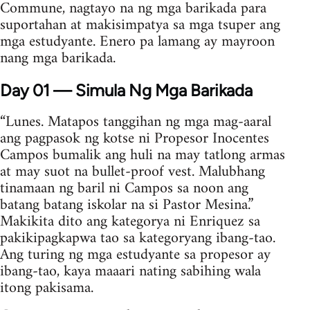
Commune, nagtayo na ng mga barikada para
suportahan at makisimpatya sa mga tsuper ang
mga estudyante. Enero pa lamang ay mayroon
nang mga barikada.
Day 01 — Simula Ng Mga Barikada
“Lunes. Matapos tanggihan ng mga mag-aaral
ang pagpasok ng kotse ni Propesor Inocentes
Campos bumalik ang huli na may tatlong armas
at may suot na bullet-proof vest. Malubhang
tinamaan ng baril ni Campos sa noon ang
batang batang iskolar na si Pastor Mesina.”
Makikita dito ang kategorya ni Enriquez sa
pakikipagkapwa tao sa kategoryang ibang-tao.
Ang turing ng mga estudyante sa propesor ay
ibang-tao, kaya maaari nating sabihing wala
itong pakisama.