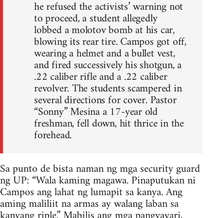
he refused the activists’ warning not
to proceed, a student allegedly
lobbed a molotov bomb at his car,
blowing its rear tire. Campos got off,
wearing a helmet and a bullet vest,
and fired successively his shotgun, a
.22 caliber rifle and a .22 caliber
revolver. The students scampered in
several directions for cover. Pastor
“Sonny” Mesina a 17-year old
freshman, fell down, hit thrice in the
forehead.
Sa punto de bista naman ng mga security guard
ng UP: “Wala kaming magawa. Pinaputukan ni
Campos ang lahat ng lumapit sa kanya. Ang
aming maliliit na armas ay walang laban sa
kanyang riple.” Mabilis ang mga pangyayari,