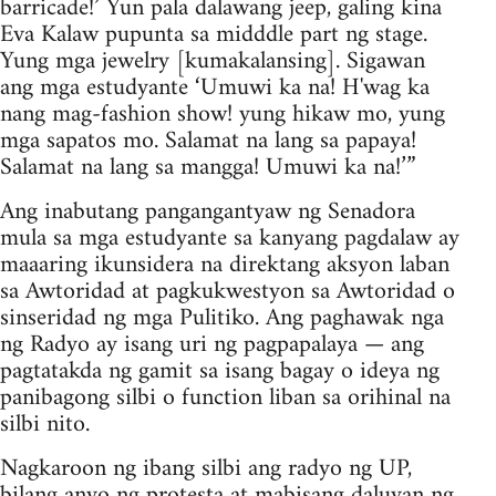
barricade!’ Yun pala dalawang jeep, galing kina
Eva Kalaw pupunta sa midddle part ng stage.
Yung mga jewelry [kumakalansing]. Sigawan
ang mga estudyante ‘Umuwi ka na! H'wag ka
nang mag-fashion show! yung hikaw mo, yung
mga sapatos mo. Salamat na lang sa papaya!
Salamat na lang sa mangga! Umuwi ka na!’”
Ang inabutang pangangantyaw ng Senadora
mula sa mga estudyante sa kanyang pagdalaw ay
maaaring ikunsidera na direktang aksyon laban
sa Awtoridad at pagkukwestyon sa Awtoridad o
sinseridad ng mga Pulitiko. Ang paghawak nga
ng Radyo ay isang uri ng pagpapalaya — ang
pagtatakda ng gamit sa isang bagay o ideya ng
panibagong silbi o function liban sa orihinal na
silbi nito.
Nagkaroon ng ibang silbi ang radyo ng UP,
bilang anyo ng protesta at mabisang daluyan ng