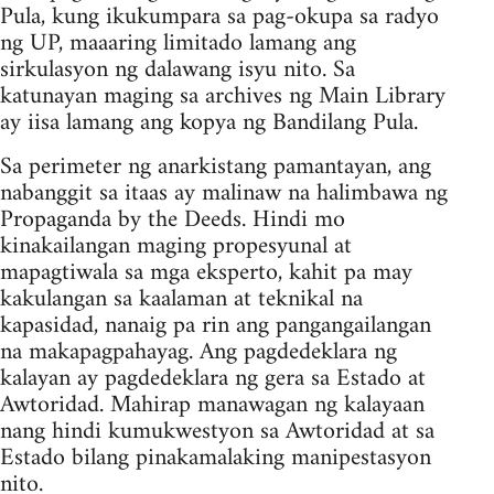
Pula, kung ikukumpara sa pag-okupa sa radyo
ng UP, maaaring limitado lamang ang
sirkulasyon ng dalawang isyu nito. Sa
katunayan maging sa archives ng Main Library
ay iisa lamang ang kopya ng Bandilang Pula.
Sa perimeter ng anarkistang pamantayan, ang
nabanggit sa itaas ay malinaw na halimbawa ng
Propaganda by the Deeds. Hindi mo
kinakailangan maging propesyunal at
mapagtiwala sa mga eksperto, kahit pa may
kakulangan sa kaalaman at teknikal na
kapasidad, nanaig pa rin ang pangangailangan
na makapagpahayag. Ang pagdedeklara ng
kalayan ay pagdedeklara ng gera sa Estado at
Awtoridad. Mahirap manawagan ng kalayaan
nang hindi kumukwestyon sa Awtoridad at sa
Estado bilang pinakamalaking manipestasyon
nito.