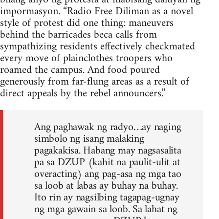
impormasyon. “Radio Free Diliman as a novel
style of protest did one thing: maneuvers
behind the barricades beca calls from
sympathizing residents effectively checkmated
every move of plainclothes troopers who
roamed the campus. And food poured
generously from far-flung areas as a result of
direct appeals by the rebel announcers.”
Ang paghawak ng radyo…ay naging
simbolo ng isang malaking
pagakakisa. Habang may nagsasalita
pa sa DZUP (kahit na paulit-ulit at
overacting) ang pag-asa ng mga tao
sa loob at labas ay buhay na buhay.
Ito rin ay nagsilbing tagapag-ugnay
ng mga gawain sa loob. Sa lahat ng