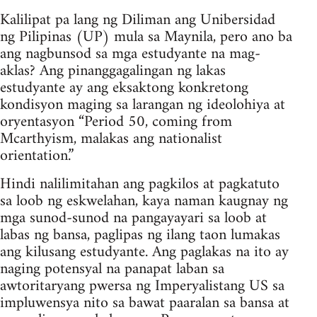
Kalilipat pa lang ng Diliman ang Unibersidad
ng Pilipinas (UP) mula sa Maynila, pero ano ba
ang nagbunsod sa mga estudyante na mag-
aklas? Ang pinanggagalingan ng lakas
estudyante ay ang eksaktong konkretong
kondisyon maging sa larangan ng ideolohiya at
oryentasyon “Period 50, coming from
Mcarthyism, malakas ang nationalist
orientation.”
Hindi nalilimitahan ang pagkilos at pagkatuto
sa loob ng eskwelahan, kaya naman kaugnay ng
mga sunod-sunod na pangayayari sa loob at
labas ng bansa, paglipas ng ilang taon lumakas
ang kilusang estudyante. Ang paglakas na ito ay
naging potensyal na panapat laban sa
awtoritaryang pwersa ng Imperyalistang US sa
impluwensya nito sa bawat paaralan sa bansa at