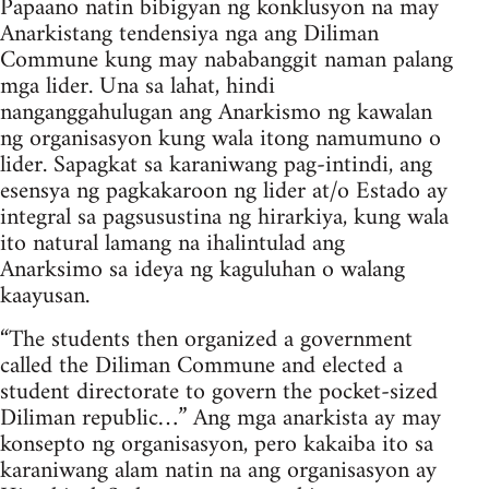
Papaano natin bibigyan ng konklusyon na may
Anarkistang tendensiya nga ang Diliman
Commune kung may nababanggit naman palang
mga lider. Una sa lahat, hindi
nanganggahulugan ang Anarkismo ng kawalan
ng organisasyon kung wala itong namumuno o
lider. Sapagkat sa karaniwang pag-intindi, ang
esensya ng pagkakaroon ng lider at/o Estado ay
integral sa pagsusustina ng hirarkiya, kung wala
ito natural lamang na ihalintulad ang
Anarksimo sa ideya ng kaguluhan o walang
kaayusan.
“The students then organized a government
called the Diliman Commune and elected a
student directorate to govern the pocket-sized
Diliman republic…” Ang mga anarkista ay may
konsepto ng organisasyon, pero kakaiba ito sa
karaniwang alam natin na ang organisasyon ay