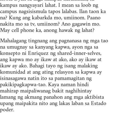
kampus nangyayari lahat. I mean sa loob ng
campus nagsisismula tapos lalabas. Ilan taon ka
na? Kung ang kabarkda mo, umiinom. Paano
nakita mo sa tv, umiinom? Ano gagawin mo.
May cell phone ka, anong hawak ng lahat?
Mahalagang tingnang ang pagnanasa ng mga tao
na umugnay sa kanyang kapwa, ayon nga sa
konsepto ni Enriquez ng shared-inner-selves,
ang kapwa mo ay ikaw at ako, ako ay ikaw at
ikaw ay ako. Bahagi tayo ng isang malaking
komunidad at ang ating relasyon sa kapwa ay
isinasagawa natin ito sa pamamagitan ng
pakikipagkapwa-tao. Kaya naman hindi
mahirap maipaliwanag bakit naghihintay
lamang ng akmang panahon ang mga aktibista
upang maipakita nito ang lakas laban sa Estado
poder.