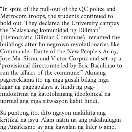
“In spite of the pull-out of the QC police and
Metrocom troops, the students continued to
hold out. They declared the University campus
the ‘Malayaang komunidad ng Diliman’
(Democratic Diliman Commune), renamed the
buildings after homegrown revolutionaries like
Commander Dante of the New People’s Army,
Jose Ma. Sison, and Victor Corpuz and set-up a
‘provisional directorate led by Eric Baculinao to
run the affairs of the commune.’” Akmang
pagrereklama ito ng mga gusali bilang mga
lugar ng pagpapalaya at hindi ng pag-
iindoktrina ng katotohanang ideolohikal na
normal ang mga sitwasyon kahit hindi.
Sa puntong ito, dito ngayon makikita ang
kritikal na isyu. Alam natin na ang pakahulugan
ng Anarkismo ay ang kawalan ng lider o amo.