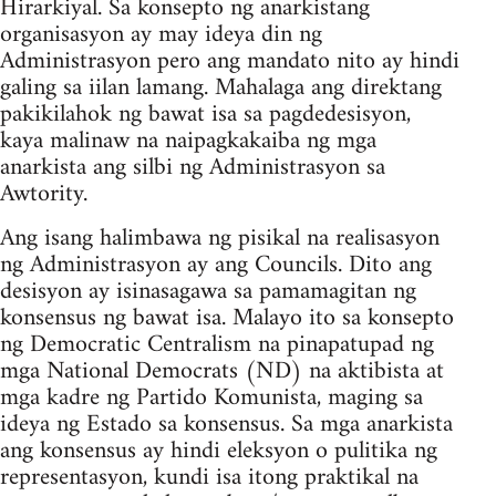
Hirarkiyal. Sa konsepto ng anarkistang
organisasyon ay may ideya din ng
Administrasyon pero ang mandato nito ay hindi
galing sa iilan lamang. Mahalaga ang direktang
pakikilahok ng bawat isa sa pagdedesisyon,
kaya malinaw na naipagkakaiba ng mga
anarkista ang silbi ng Administrasyon sa
Awtority.
Ang isang halimbawa ng pisikal na realisasyon
ng Administrasyon ay ang Councils. Dito ang
desisyon ay isinasagawa sa pamamagitan ng
konsensus ng bawat isa. Malayo ito sa konsepto
ng Democratic Centralism na pinapatupad ng
mga National Democrats (ND) na aktibista at
mga kadre ng Partido Komunista, maging sa
ideya ng Estado sa konsensus. Sa mga anarkista
ang konsensus ay hindi eleksyon o pulitika ng
representasyon, kundi isa itong praktikal na