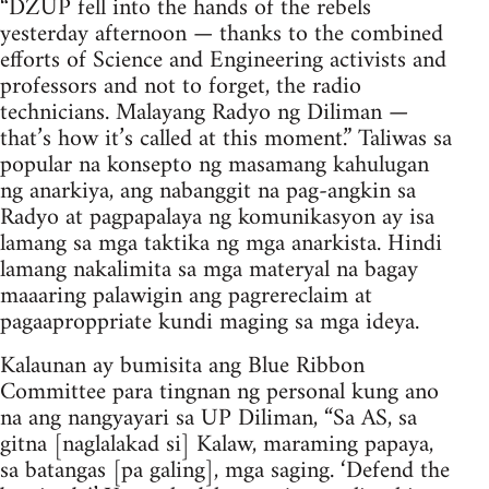
“DZUP fell into the hands of the rebels
yesterday afternoon — thanks to the combined
efforts of Science and Engineering activists and
professors and not to forget, the radio
technicians. Malayang Radyo ng Diliman —
that’s how it’s called at this moment.” Taliwas sa
popular na konsepto ng masamang kahulugan
ng anarkiya, ang nabanggit na pag-angkin sa
Radyo at pagpapalaya ng komunikasyon ay isa
lamang sa mga taktika ng mga anarkista. Hindi
lamang nakalimita sa mga materyal na bagay
maaaring palawigin ang pagrereclaim at
pagaaproppriate kundi maging sa mga ideya.
Kalaunan ay bumisita ang Blue Ribbon
Committee para tingnan ng personal kung ano
na ang nangyayari sa UP Diliman, “Sa AS, sa
gitna [naglalakad si] Kalaw, maraming papaya,
sa batangas [pa galing], mga saging. ‘Defend the