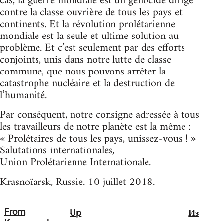
cas, la guerre mondiale est un génocide dirigé
contre la classe ouvrière de tous les pays et
continents. Et la révolution prolétarienne
mondiale est la seule et ultime solution au
problème. Et c’est seulement par des efforts
conjoints, unis dans notre lutte de classe
commune, que nous pouvons arrêter la
catastrophe nucléaire et la destruction de
l’humanité.
Par conséquent, notre consigne adressée à tous
les travailleurs de notre planète est la même :
« Prolétaires de tous les pays, unissez-vous ! »
Salutations internationales,
Union Prolétarienne Internationale.
Krasnoïarsk, Russie. 10 juillet 2018.
From
Up
Из
Book