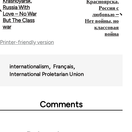
Krasnoyarsk,
Красноярска,
traversal
Russia With
Россия с
Love – No War
любовью –
links
But The Class
Нет войны, но
war
for
классовая
война
63211
Printer-friendly version
internationalism
Français
International Proletarian Union
Comments